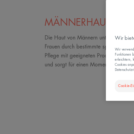
MÄNNERHAUT IM F
Die Haut von Männern unterscheidet s
Wir biet
Frauen durch bestimmte spezifische M
Wir verwende
Pflege mit geeigneten Produkten beruh
Funktionen b
erleichtern,
und sorgt für einen Moment des Wohl
Cookies anpa
Datenschutzri
Cookie-Ei