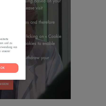
argeted advertising based on your
formation, please visit
 policy.
utube's cookies and therefore
video.
 choices by clicking on « Cookie
eiterte
t Youtube's cookies to enable
zen und zu
Verwendung von
n unserer
 setting and withdraw your
OK
UNGEN