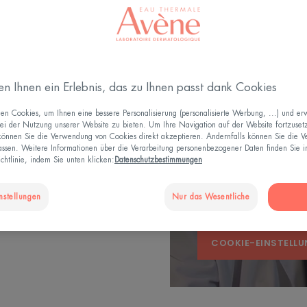
order to offer you t
browsing For more in
YouTube's « cookie »
OKUS
You have rejected Yo
you cannot view the 
ich von der Haut von
en Ihnen ein Erlebnis, das zu Ihnen passt dank Cookies
You can change your
erkmale. Die tägliche
n Cookies, um Ihnen eine bessere Personalisierung (personalisierte Werbung, ...) und erw
Settings » and accep
igt und schützt die Haut
ei der Nutzung unserer Website zu bieten. Um Ihre Navigation auf der Website fortzuset
 können Sie die Verwendung von Cookies direkt akzeptieren. Andernfalls können Sie die 
the video.
befindens.
ssen. Weitere Informationen über die Verarbeitung personenbezogener Daten finden Sie i
chtlinie, indem Sie unten klicken:
Datenschutzbestimmungen
You can change this
consent at any time.
nstellungen
Nur das Wesentliche
COOKIE-EINSTELL