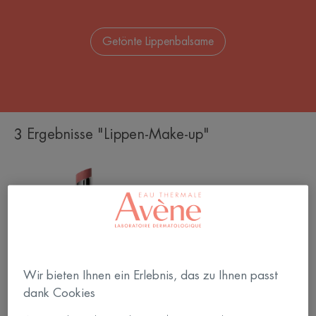
Getönte Lippenbalsame
3 Ergebnisse "Lippen-Make-up"
COUVRANCE
Getönter
Lippenbalsam
Nude
Tendre
Wir bieten Ihnen ein Erlebnis, das zu Ihnen passt
dank Cookies
Couvrance