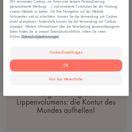
Wir verwenden Cookies, um Ihnen eine bessere Personalisierung
COUVRANCE Getönter
(personalisierte Werbung, ...) und erweiterte Funktionen bei der Nutzung
Lippenbalsam Nude Tendre
unserer Website zu bieten. Um Ihre Navigation auf der Website
fortzusetzen und zu erleichtern, können Sie die Verwendung von Cookies
direkt akzeptieren. Andernfalls können Sie die Verwendung von Cookies
4.7
/
5
12
anpassen. Weitere Informationen über die Verarbeitung personenbezogener
-
Daten finden Sie in unserer Datenschutzrichtlinie, indem Sie unten
klicken:
Datenschutzbestimmungen
IHRE HAUT
Cookie-Einstellungen
OK
Nur das Wesentliche
Ein wenig bekannter Tipp zur
Vergrösserung des
Lippenvolumens: die Kontur des
Mundes aufhellen!