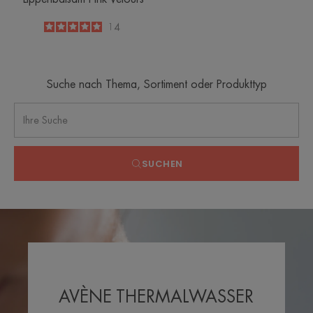
5
/
5
14
-
Suche nach Thema, Sortiment oder Produkttyp
SUCHEN
AVÈNE THERMALWASSER