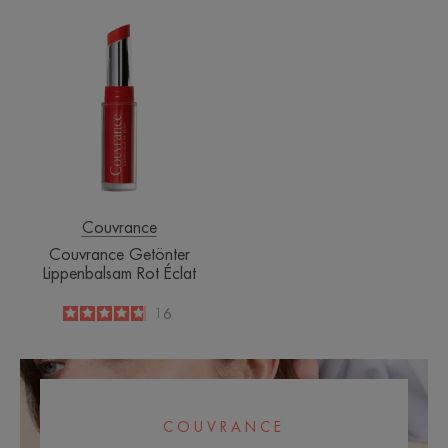
Couvrance
Getönter
Lippenbalsam
Rot
Éclat
Couvrance
Couvrance Getönter
Lippenbalsam Rot Éclat
4.8
/
5
16
-
COUVRANCE