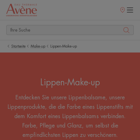
Verkaufsstell
Startseite
Make-up
Lippen-Make-up
Lippen-Make-up
Entdecken Sie unsere Lippenbalsame, unsere
Lippenprodukte, die die Farbe eines Lippenstifts mit
dem Komfort eines Lippenbalsams verbinden.
Farbe, Pflege und Glanz, um selbst die
empfindlichsten Lippen zu verschönern.