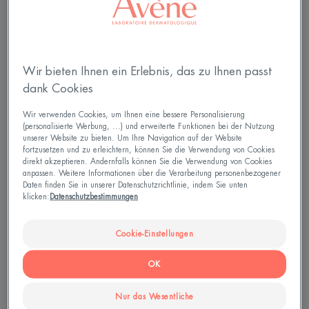
Informationen ausschliesslich dazu verwendet
werden, Ihnen so schnell wie möglich eine Antwort
zukommen zu lassen. Ihre personenbezogenen
Daten werden für 3 Jahre ab Ihrem letzten Kontakt
mit uns aufbewahrt. Mehr erfahren:
Wir bieten Ihnen ein Erlebnis, das zu Ihnen passt
Datenschutzrichtlinie.
dank Cookies
Wir verwenden Cookies, um Ihnen eine bessere Personalisierung
(personalisierte Werbung, ...) und erweiterte Funktionen bei der Nutzung
unserer Website zu bieten. Um Ihre Navigation auf der Website
fortzusetzen und zu erleichtern, können Sie die Verwendung von Cookies
direkt akzeptieren. Andernfalls können Sie die Verwendung von Cookies
anpassen. Weitere Informationen über die Verarbeitung personenbezogener
Daten finden Sie in unserer Datenschutzrichtlinie, indem Sie unten
klicken:
Datenschutzbestimmungen
Cookie-Einstellungen
OK
Nur das Wesentliche