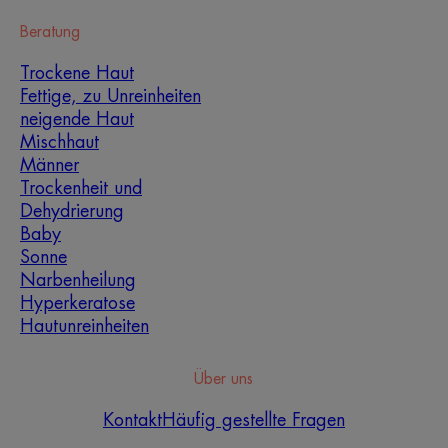
Beratung
Trockene Haut
Fettige, zu Unreinheiten
neigende Haut
Mischhaut
Männer
Trockenheit und
Dehydrierung
Baby
Welche Hautpflege-Routine
Sonne
Narbenheilung
sollten Sie annehmen?
Hyperkeratose
Hautunreinheiten
Identifizieren Sie mit der Hilfe unserer Experten,
was Ihre Haut wirklich benötigt, und entdecken Sie
die am besten geeignete Hautpflege-Routine für
Über uns
Sie.
Kontakt
Häufig gestellte Fragen