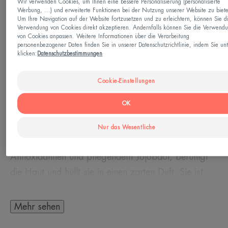
Wir verwenden Cookies, um Ihnen eine bessere Personalisierung (personalisierte
Werbung, ...) und erweiterte Funktionen bei der Nutzung unserer Website zu biet
Um Ihre Navigation auf der Website fortzusetzen und zu erleichtern, können Sie d
Hergestellt in Frankreich
Verwendung von Cookies direkt akzeptieren. Andernfalls können Sie die Verwend
von Cookies anpassen. Weitere Informationen über die Verarbeitung
personenbezogener Daten finden Sie in unserer Datenschutzrichtlinie, indem Sie un
Die After Sun Lotion beruhigt sofort die
klicken:
Datenschutzbestimmungen
empfindliche Haut, die nach dem Sonnenbad
überhitzt ist. Sie versorgt Gesicht und Körper bis zu
Cookie-Einstellungen
48 Stunden lang mit Feuchtigkeit*. Ihre cremige,
OK
schmelzende Textur sorgt für ein angenehmes
Gefühl von intensiver Frische. Ihre Formulierung ist
Nur das Wesentliche
reich an Avène Thermalwasser und angereichert mit
Antioxidantien und pflegendem Jojobaöl, beruhigt
die Haut und hüllt sie in einen zarten Duft. Sie ist
geeignet für die ganze Familie, Erwachsene und
Kinder, ab 2 Jahren.
Mehr sehen
Die ökologisch gestaltete Flasche besteht zu 100 %