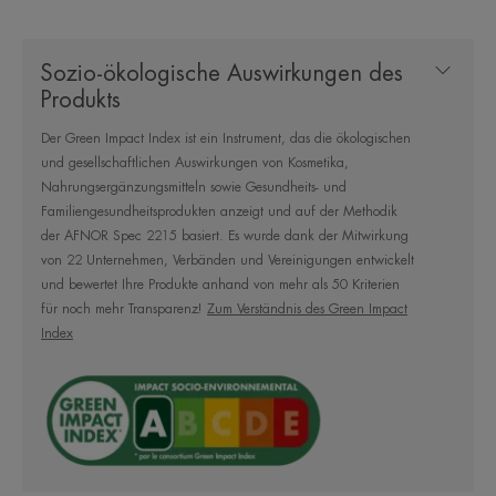
aus recyceltem und wiederverwertbarem Kunststoff,
um die Umwelt zu schonen.
Sozio-ökologische Auswirkungen des
Produkts
Vorteil
Der Green Impact Index ist ein Instrument, das die ökologischen
Eine cremige, schmelzende Textur mit einem
und gesellschaftlichen Auswirkungen von Kosmetika,
sofortigen Gefühl von Frische*.
Nahrungsergänzungsmitteln sowie Gesundheits- und
Familiengesundheitsprodukten anzeigt und auf der Methodik
der AFNOR Spec 2215 basiert. Es wurde dank der Mitwirkung
Nutzen
von 22 Unternehmen, Verbänden und Vereinigungen entwickelt
und bewertet Ihre Produkte anhand von mehr als 50 Kriterien
• Beruhigt: gibt ein Gefühl von Frische und Komfort
für noch mehr Transparenz!
Zum Verständnis des Green Impact
nach der Sonnenexposition.
Index
• Spendet Feuchtigkeit: Hydratisiert die oberen
Hautschichten.
• Repariert : angereichert mit Antioxidantien und
Jojobaöl. Repariert die Hautbarriere.
* Geeignet ab 2 Jahren
*Instrumenteller Test, 22 Probanden, nach 2 Anwendungen/T über 7 Tage