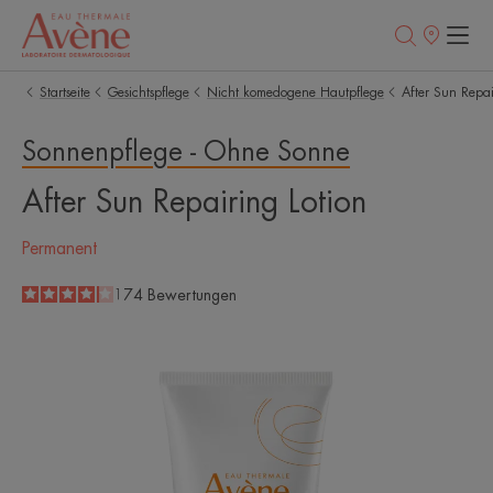
Verkaufsstell
Startseite
Gesichtspflege
Nicht komedogene Hautpflege
After Sun Repai
Sonnenpflege - Ohne Sonne
After Sun Repairing Lotion
Permanent
4.1
/
5
174
Bewertungen
-