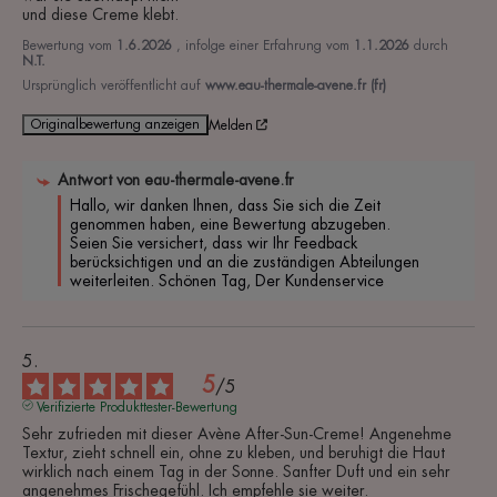
und diese Creme klebt.
Bewertung vom
1.6.2026
, infolge einer Erfahrung vom
1.1.2026
durch
N.T.
Ursprünglich veröffentlicht auf
www.eau-thermale-avene.fr (fr)
Originalbewertung anzeigen
Melden
Antwort von
eau-thermale-avene.fr
Hallo, wir danken Ihnen, dass Sie sich die Zeit 
genommen haben, eine Bewertung abzugeben. 
Seien Sie versichert, dass wir Ihr Feedback 
berücksichtigen und an die zuständigen Abteilungen 
weiterleiten. Schönen Tag, Der Kundenservice
5
/
5
Verifizierte Produkttester-Bewertung
Sehr zufrieden mit dieser Avène After-Sun-Creme! Angenehme 
Textur, zieht schnell ein, ohne zu kleben, und beruhigt die Haut 
wirklich nach einem Tag in der Sonne. Sanfter Duft und ein sehr 
angenehmes Frischegefühl. Ich empfehle sie weiter.