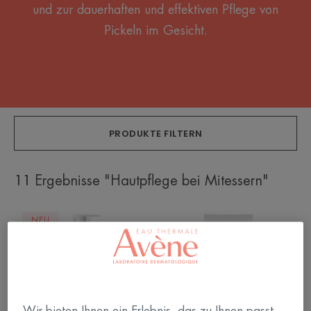
und zur dauerhaften und effektiven Pflege von
Pickeln im Gesicht.
PRODUKTE FILTERN
11 Ergebnisse "Hautpflege bei Mitessern"
CLEANANCE
CLEANANCE
NEU
Reinigungsgel
HYDRA
Intensiv
beruhigende,
reparierende
Pflege
Wir bieten Ihnen ein Erlebnis, das zu Ihnen passt