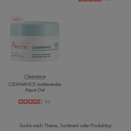
-
CLEANANCE
NEU
mattierendes
Aqua-
Gel
Cleanance
CLEANANCE mattierendes
Aqua-Gel
4.5
/
5
86
-
Suche nach Thema, Sortiment oder Produkttyp