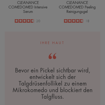
CLEANANCE
CLEANANCE
COMEDOMED Intensive
COMEDOMED Peeling
Serum
Reinigungsgel
4.7
/
5
20
4.7
/
5
18
-
-
IHRE HAUT
Bevor ein Pickel sichtbar wird,
entwickelt sich der
Talgdrüsenfollikel zu einem
Mikrokomedo und blockiert den
Talgfluss.