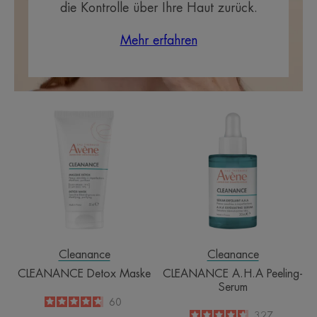
die Kontrolle über Ihre Haut zurück.
Mehr erfahren
CLEANANCE
CLEANANCE
Detox
A.H.A
Maske
Peeling-
Serum
Cleanance
Cleanance
CLEANANCE Detox Maske
CLEANANCE A.H.A Peeling-
Serum
4.7
/
5
60
-
4.7
/
5
327