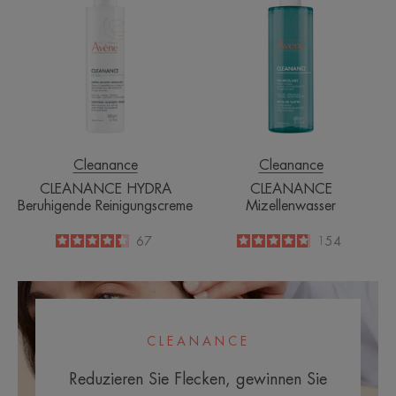
HYDRA
Mizellenwasser
Beruhigende
Reinigungscreme
Cleanance
Cleanance
CLEANANCE HYDRA
CLEANANCE
Beruhigende Reinigungscreme
Mizellenwasser
4.4
/
5
67
4.8
/
5
154
-
-
CLEANANCE
Reduzieren Sie Flecken, gewinnen Sie