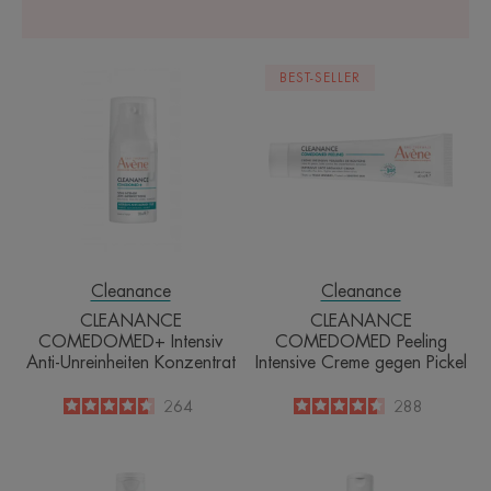
CLEANANCE
CLEANANCE
BEST-SELLER
COMEDOMED+
COMEDOME
Intensiv
Peeling
Anti-
Intensive
Unreinheiten
Creme
Konzentrat
gegen
Pickel
Cleanance
Cleanance
CLEANANCE
CLEANANCE
COMEDOMED+ Intensiv
COMEDOMED Peeling
Anti-Unreinheiten Konzentrat
Intensive Creme gegen Pickel
4.6
/
5
264
4.5
/
5
288
-
-
CLEANANCE
CLEANANCE