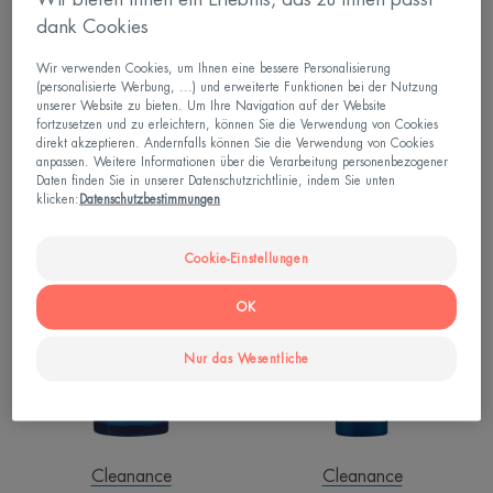
dank Cookies
Cleanance
Cleanance
Wir verwenden Cookies, um Ihnen eine bessere Personalisierung
(personalisierte Werbung, ...) und erweiterte Funktionen bei der Nutzung
CLEANANCE Reinigungsgel
CLEANANCE HYDRA
unserer Website zu bieten. Um Ihre Navigation auf der Website
Intensiv beruhigende,
fortzusetzen und zu erleichtern, können Sie die Verwendung von Cookies
reparierende Pflege
4.8
/
5
1.791
direkt akzeptieren. Andernfalls können Sie die Verwendung von Cookies
-
anpassen. Weitere Informationen über die Verarbeitung personenbezogener
Daten finden Sie in unserer Datenschutzrichtlinie, indem Sie unten
4.8
/
5
133
klicken:
Datenschutzbestimmungen
-
CLEANANCE
CLEANANCE
Cookie-Einstellungen
NEU
NEU
COMEDOMED
COMEDOME
Intensive
Peeling
OK
Serum
Reinigungsgel
Nur das Wesentliche
Cleanance
Cleanance