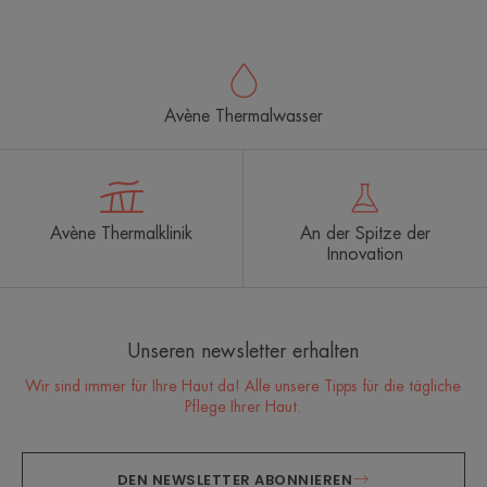
Element
Element
Element
1
2
3
Avène Thermalwasser
Avène Thermalklinik
An der Spitze der
Innovation
Unseren newsletter erhalten
Wir sind immer für Ihre Haut da! Alle unsere Tipps für die tägliche
Pflege Ihrer Haut.
DEN NEWSLETTER ABONNIEREN