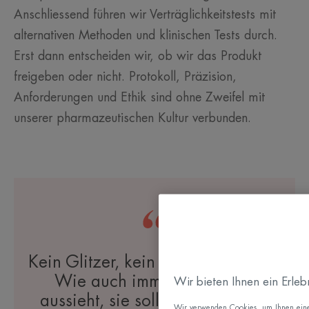
Anschliessend führen wir Verträglichkeitstests mit
alternativen Methoden und klinischen Tests durch.
Erst dann entscheiden wir, ob wir das Produkt
freigeben oder nicht. Protokoll, Präzision,
Anforderungen und Ethik sind ohne Zweifel mit
unserer pharmazeutischen Kultur verbunden.
Kein Glitzer, kein Schnickschnack.
Wie auch immer die Pflege
Wir bieten Ihnen ein Erle
aussieht, sie soll sicher, effektiv
Wir verwenden Cookies, um Ihnen eine b