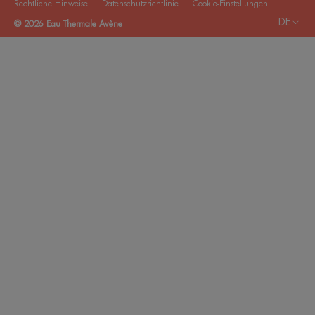
Rechtliche Hinweise
Datenschutzrichtlinie
Cookie-Einstellungen
DE
© 2026 Eau Thermale Avène