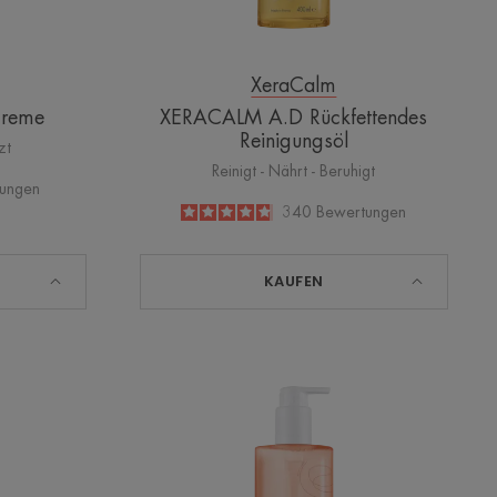
XeraCalm
reme
XERACALM A.D Rückfettendes
Reinigungsöl
zt
Reinigt - Nährt - Beruhigt
ungen
4.8
/
5
340
Bewertungen
-
KAUFEN
ALM
XERACALM
TION
NUTRITION
gkeitsspendender
Duschgel