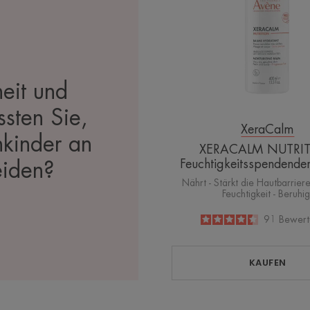
heit und
ssten Sie,
XeraCalm
nkinder an
XERACALM NUTRI
Feuchtigkeitsspendende
eiden?
Nährt - Stärkt die Hautbarrier
Feuchtigkeit - Beruhig
4.5
/
5
91
Bewert
-
KAUFEN