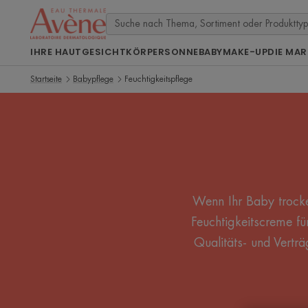
IHRE HAUT
GESICHT
KÖRPER
SONNE
BABY
MAKE-UP
DIE MAR
Startseite
Babypflege
Feuchtigkeitspflege
Wenn Ihr Baby trocke
Feuchtigkeitscreme fü
Qualitäts- und Verträ