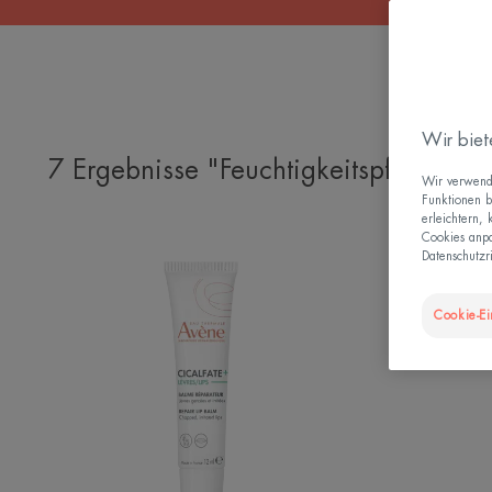
Wir biet
7 Ergebnisse "Feuchtigkeitspflege"
Wir verwende
Funktionen b
erleichtern,
Cookies anpa
CICALFATE+
Datenschutzri
LIPPEN
Repair-
Cookie-Ei
Balsam