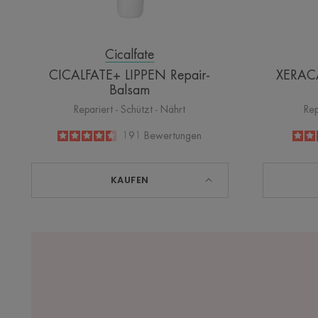
Cicalfate
CICALFATE+ LIPPEN Repair-
XERACA
Balsam
Repariert - Schützt - Nährt
Rep
4.5
/
5
191
Bewertungen
-
KAUFEN