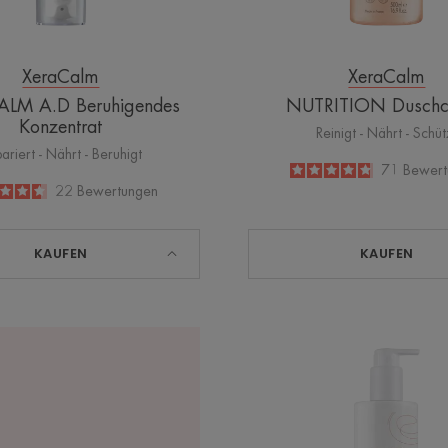
XeraCalm
XeraCalm
LM A.D Beruhigendes
NUTRITION Duschc
Konzentrat
Reinigt - Nährt - Schüt
ariert - Nährt - Beruhigt
4.8
/
5
71
Bewert
-
4.6
/
5
22
Bewertungen
-
KAUFEN
KAUFEN
XERAC
NUTRI
Feuchti
Balsam