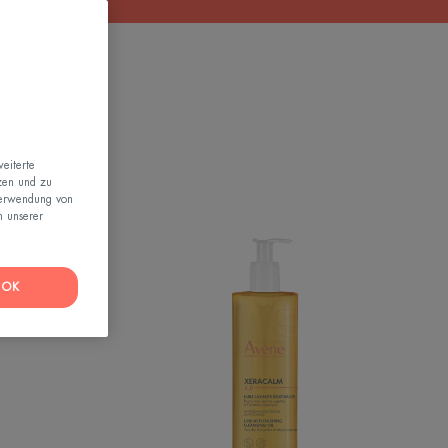
eiterte
zen und zu
Verwendung von
n unserer
TION
XERACALM
reme
A.D
Rückfettendes
OK
Reinigungsöl