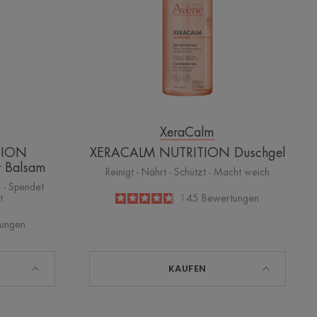
XeraCalm
TION
XERACALM NUTRITION Duschgel
r Balsam
Reinigt - Nährt - Schützt - Macht weich
e - Spendet
t
4.8
/
5
145
Bewertungen
-
ungen
KAUFEN