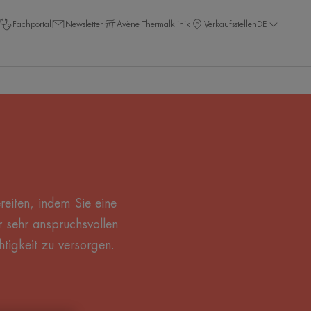
Fachportal
Newsletter
Avène Thermalklinik
Verkaufsstellen
DE
eiten, indem Sie eine
r sehr anspruchsvollen
htigkeit zu versorgen.