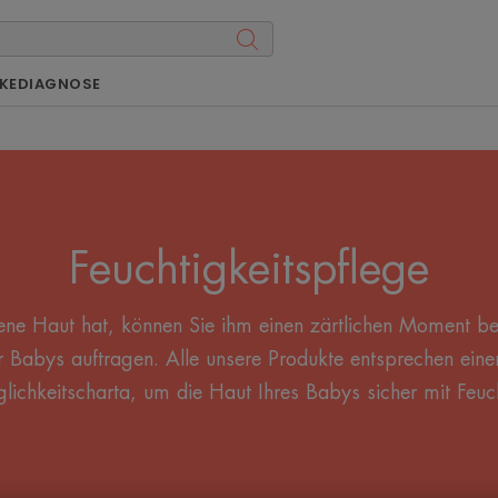
KE
DIAGNOSE
Feuchtigkeitspflege
ne Haut hat, können Sie ihm einen zärtlichen Moment ber
r Babys auftragen. Alle unsere Produkte entsprechen eine
glichkeitscharta, um die Haut Ihres Babys sicher mit Feuc