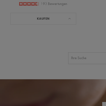
4.6
/
5
193
Bewertungen
-
KAUFEN