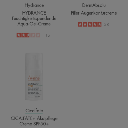
Hydrance
DermAbsolu
HYDRANCE
Filler Augenkonturcreme
Feuchtigkeitsspendende
Aqua-Gel-Creme
4.8
/
5
38
-
2.7
/
5
112
-
CICALFATE+
Akutpflege
Creme
SPF50+
Cicalfate
CICALFATE+ Akutpflege
Creme SPF50+