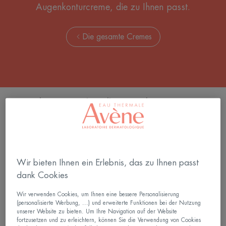
Augenkonturcreme, die zu Ihnen passt.
Die gesamte Cremes
7 Ergebnisse "Behandlungen der
Augenkonturen"
TOLÉRANCE
TOLÉRANCE
HYDRA-
CONTROL
10
beruhigende
Wir bieten Ihnen ein Erlebnis, das zu Ihnen passt
Feuchtigkeitscreme
Creme
dank Cookies
Wir verwenden Cookies, um Ihnen eine bessere Personalisierung
(personalisierte Werbung, ...) und erweiterte Funktionen bei der Nutzung
unserer Website zu bieten. Um Ihre Navigation auf der Website
fortzusetzen und zu erleichtern, können Sie die Verwendung von Cookies