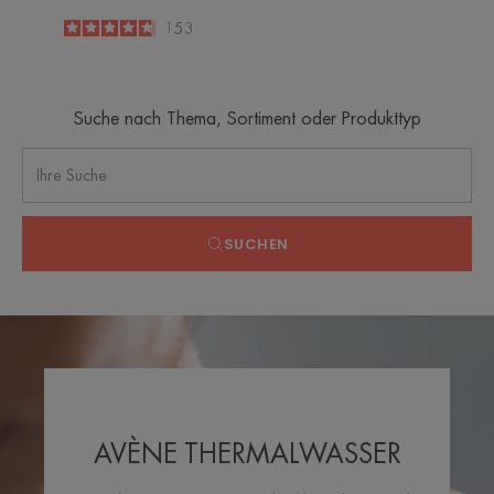
4.7
/
5
153
-
Suche nach Thema, Sortiment oder Produkttyp
SUCHEN
AVÈNE THERMALWASSER