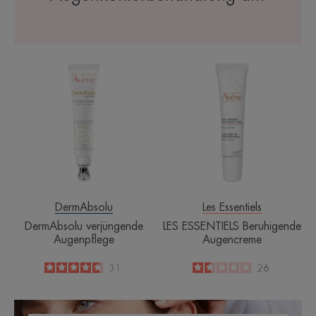
DermAbsolu
LES
verjüngende
ESSENTIELS
Augenpflege
Beruhigende
Augencreme
DermAbsolu
Les Essentiels
DermAbsolu verjüngende
LES ESSENTIELS Beruhigende
Augenpflege
Augencreme
4.7
/
5
31
1.6
/
5
26
-
-