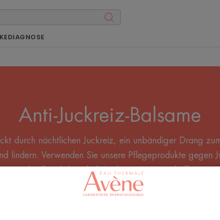
KE
DIAGNOSE
Anti-Juckreiz-Balsame
kt durch nächtlichen Juckreiz, ein unbändiger Drang zu
end lindern. Verwenden Sie unsere Pflegeprodukte gegen J
schnell und dauerhaft Linderung zu verschaffen.
Die gesamte Balsame