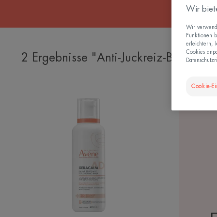
Wir biet
Wir verwende
Funktionen b
erleichtern,
Cookies anpa
2 Ergebnisse "Anti-Juckreiz-Balsame"
Datenschutzri
Cookie-Ei
XERACALM
A.D
Rückfettender
Balsam