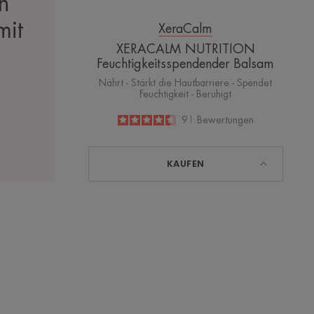
n
mit
XeraCalm
XERACALM NUTRITION
Feuchtigkeitsspendender Balsam
Nährt - Stärkt die Hautbarriere - Spendet
Feuchtigkeit - Beruhigt
4.5
/
5
91
Bewertungen
-
KAUFEN