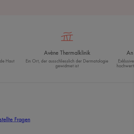
Avène Thermalklinik
An 
nde Haut
Ein Ort, der ausschliesslich der Dermatologie
Exklusiv
gewidmet ist
hochwert
tellte Fragen