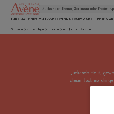
IHRE HAUT
GESICHT
KÖRPER
SONNE
BABY
MAKE-UP
DIE MAR
Startseite
Körperpflege
Balsame
Anti-Juckreiz-Balsame
Juckende Haut, gewec
diesen Juckreiz dring