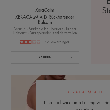
Si
XeraCalm
XERACALM A.D Rückfettender
Balsam
Beruhigt - Stärkt die Hautbarriere - Lindert
Juckreiz* - Dürreperioden zeitlich verteilen
2.9
/
5
172
Bewertungen
-
KAUFEN
XERACALM A.D
Eine hochwirksame Lösung zur Be
der Haut.