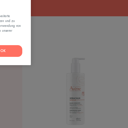
eiterte
zen und zu
Verwendung von
n unserer
OK
XERACALM
NUTRITION
Feuchtigkeitsspendende
Balsam