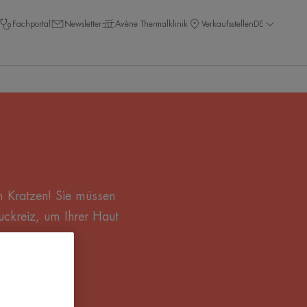
Fachportal
Newsletter
Avène Thermalklinik
Verkaufsstellen
DE
m Kratzen! Sie müssen
uckreiz, um Ihrer Haut