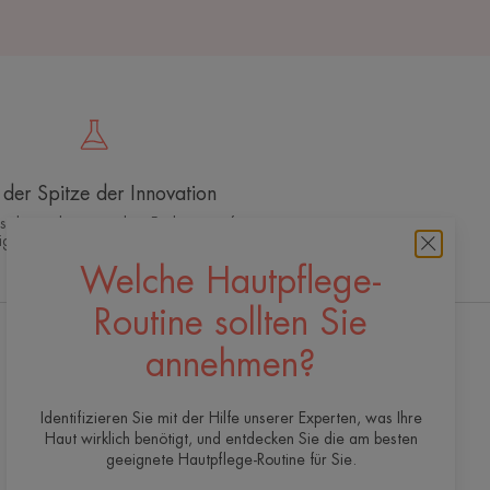
der Spitze der Innovation
es dermo-kosmetisches Fachwissen für
ige, wirksame und sichere Hautpflege
Welche Hautpflege-
Routine sollten Sie
annehmen?
Unseren newsletter erhalten
Wir sind immer für Ihre Haut da! Alle unsere
Identifizieren Sie mit der Hilfe unserer Experten, was Ihre
Tipps für die tägliche Pflege Ihrer Haut.
Haut wirklich benötigt, und entdecken Sie die am besten
geeignete Hautpflege-Routine für Sie.