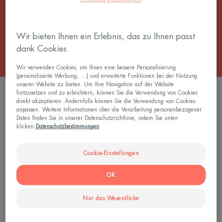
eine Sonnencreme, die für reife Haut entwickelt
wurde.
Wir bieten Ihnen ein Erlebnis, das zu Ihnen passt
dank Cookies
Wir verwenden Cookies, um Ihnen eine bessere Personalisierung
(personalisierte Werbung, ...) und erweiterte Funktionen bei der Nutzung
unserer Website zu bieten. Um Ihre Navigation auf der Website
1 Ergebnis "Anti-Aging-Sonnencreme"
fortzusetzen und zu erleichtern, können Sie die Verwendung von Cookies
direkt akzeptieren. Andernfalls können Sie die Verwendung von Cookies
anpassen. Weitere Informationen über die Verarbeitung personenbezogener
Anti-
Daten finden Sie in unserer Datenschutzrichtlinie, indem Sie unten
Aging
klicken:
Datenschutzbestimmungen
Fluid
SPF
Cookie-Einstellungen
50
OK
Nur das Wesentliche
Sonnenpflege - Empfindliche