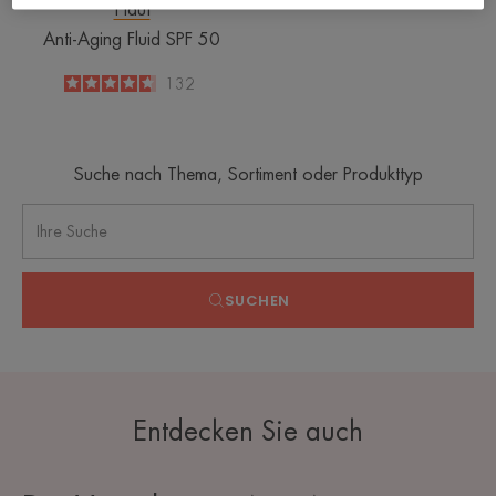
Haut
Anti-Aging Fluid SPF 50
4.6
/
5
132
-
Suche nach Thema, Sortiment oder Produkttyp
SUCHEN
Entdecken Sie auch