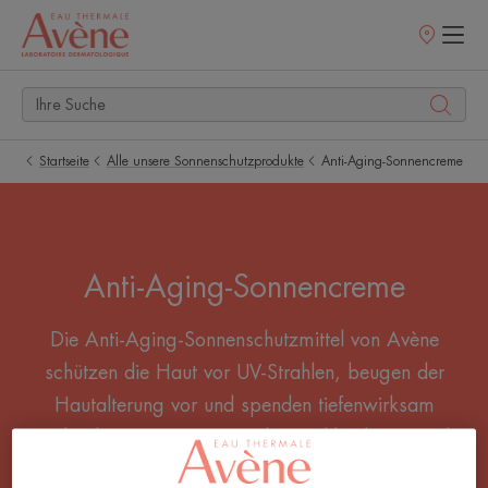
Verkaufsstell
Startseite
Alle unsere Sonnenschutzprodukte
Anti-Aging-Sonnencreme
Anti-Aging-Sonnencreme
Die Anti-Aging-Sonnenschutzmittel von Avène
schützen die Haut vor UV-Strahlen, beugen der
Hautalterung vor und spenden tiefenwirksam
Feuchtigkeit. Für eine gesunde, strahlende Haut, die
vor lichtbedingter Alterung geschützt ist, wählen Sie