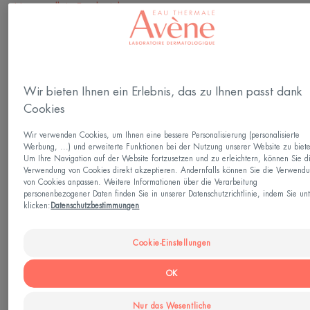
Hergestellt in Frankreich
Hautcreme für empfindliche, trockene, trockene bis
sehr trockene, rissige, gespannte oder durch
äußere Einflüsse (Wind, Kälte usw.) geschädigte
Wir bieten Ihnen ein Erlebnis, das zu Ihnen passt dank
Hände. Sie gleicht die Austrocknungseffekte aus,
Cookies
die durch die Verwendung von hydroalkoholischem
Wir verwenden Cookies, um Ihnen eine bessere Personalisierung (personalisierte
Gel und übermäßigem Händewaschen entstehen.
Werbung, ...) und erweiterte Funktionen bei der Nutzung unserer Website zu biet
Um Ihre Navigation auf der Website fortzusetzen und zu erleichtern, können Sie d
Dieses nährende Pflegeprodukt mit seiner
Verwendung von Cookies direkt akzeptieren. Andernfalls können Sie die Verwend
umhüllenden Textur und dem leichten Duft beugt
von Cookies anpassen. Weitere Informationen über die Verarbeitung
personenbezogener Daten finden Sie in unserer Datenschutzrichtlinie, indem Sie un
Rissen, Rauheit, Frostbeulen und trockener Haut vor.
klicken:
Datenschutzbestimmungen
Sie schützt und befeuchtet die Haut und hinterlässt
Cookie-Einstellungen
weiche, nicht fettende und nicht klebende Hände.
Mehr sehen
Die neue sensorische Formulierung mit 99 %
OK
Aktivstoffen natürlichen Ursprungs spendet 24
Nur das Wesentliche
Stunden lang intensiv Feuchtigkeit, nährt und schützt