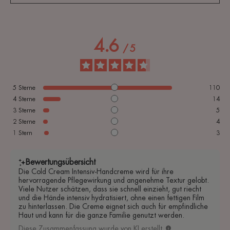
4.6
/
5
5
Sterne
110
4
Sterne
14
3
Sterne
5
2
Sterne
4
1
Stern
3
Bewertungsübersicht
Die Cold Cream Intensiv-Handcreme wird für ihre
hervorragende Pflegewirkung und angenehme Textur gelobt.
Viele Nutzer schätzen, dass sie schnell einzieht, gut riecht
und die Hände intensiv hydratisiert, ohne einen fettigen Film
zu hinterlassen. Die Creme eignet sich auch für empfindliche
Haut und kann für die ganze Familie genutzt werden.
Diese Zusammenfassung wurde von KI erstellt