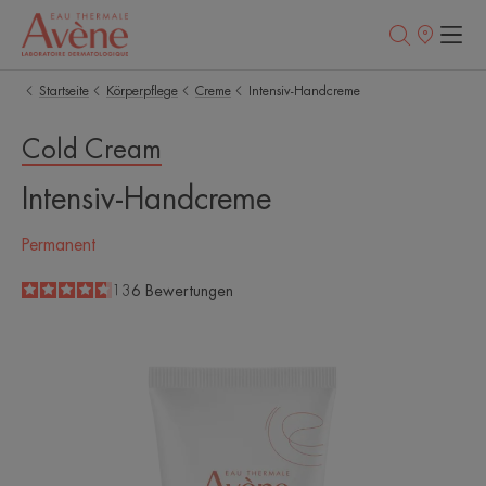
Verkaufsstell
Startseite
Körperpflege
Creme
Intensiv-Handcreme
Cold Cream
Intensiv-Handcreme
Permanent
4.6
/
5
136
Bewertungen
-