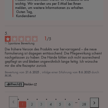
wichtig. Wir werden uns per E-Mail bei Ihnen 
melden, um weitere Informationen zu erhalten.

 Guten Tag,

 Kundendienst 
1
/
5
Spontane Bewertung
Die frühere Version des Produkts war hervorragend – die neue 
Formulierung ist dagegen enttäuschend. Die Pflegewirkung scheint 
nachgelassen zu haben: Die Hände fühlen sich nicht ausreichend 
gepflegt an und bleiben ungewöhnlich lange fettig. Ich wünsche 
mir die alte Rezeptur zurück.
Bewertung vom
21.6.2025
, infolge einer Erfahrung vom
8.6.2025
durch
M.M.
Hilfreich
(0)
Melden
1
2
3
4
5
6
28