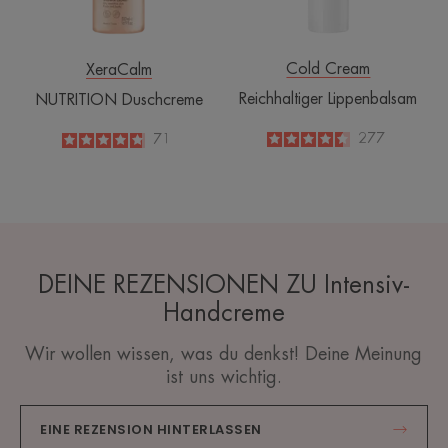
Cold Cream
XeraCalm
Reichhaltiger Lippenbalsam
NUTRITION Duschcreme
4.5
/
5
277
4.8
/
5
71
-
-
DEINE REZENSIONEN ZU Intensiv-
Handcreme
Wir wollen wissen, was du denkst! Deine Meinung
ist uns wichtig.
EINE REZENSION HINTERLASSEN