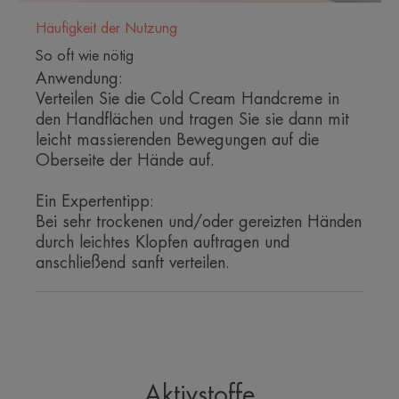
klebenden Finish.
Häufigkeit der Nutzung
So oft wie nötig
Anwendung:
Verteilen Sie die Cold Cream Handcreme in
den Handflächen und tragen Sie sie dann mit
Nutzen
leicht massierenden Bewegungen auf die
• Nährt intensiv für 24-Stunden
Oberseite der Hände auf.
• Versorgt mit Feuchtigkeit: sofort und intensiv für
24 Stunden
Ein Expertentipp:
• Schützt die Haut dank ihrer Zusammensetzung
Bei sehr trockenen und/oder gereizten Händen
auf Basis einer Cold Cream natürlichen Ursprungs
durch leichtes Klopfen auftragen und
anschließend sanft verteilen.
*Kinetik IH, einmalige Anwendung, 31 Probanden
*In-vitro-Test
**Kinetik IH, einmalige Anwendung, 31 Probanden
Aktivstoffe