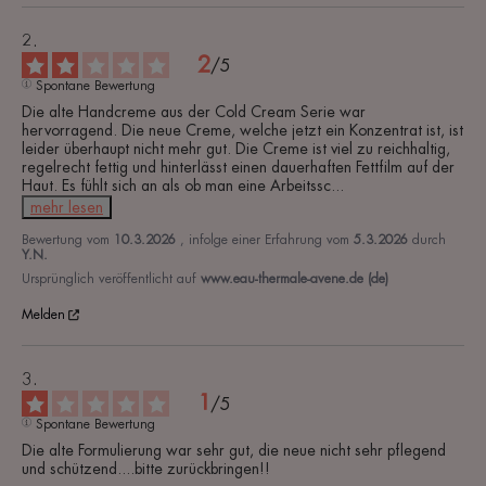
2
/
5
Spontane Bewertung
Die alte Handcreme aus der Cold Cream Serie war 
hervorragend. Die neue Creme, welche jetzt ein Konzentrat ist, ist 
leider überhaupt nicht mehr gut. Die Creme ist viel zu reichhaltig, 
regelrecht fettig und hinterlässt einen dauerhaften Fettfilm auf der 
Haut. Es fühlt sich an als ob man eine Arbeitssc
...
mehr lesen
Bewertung vom
10.3.2026
, infolge einer Erfahrung vom
5.3.2026
durch
Y.N.
Ursprünglich veröffentlicht auf
www.eau-thermale-avene.de (de)
Melden
1
/
5
Spontane Bewertung
Die alte Formulierung war sehr gut, die neue nicht sehr pflegend 
und schützend....bitte zurückbringen!!