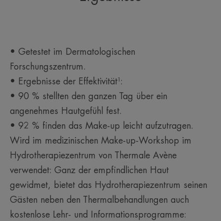
Hauttypen, auch die empfindlichsten, dank einer
hochverträglichen Formulierung, frei von Duft und
Konservierungsstoffen und mit SPF 30 UVA/UVB-
Schutz.
• Getestet im Dermatologischen
Forschungszentrum.
TEXTUR
• Ergebnisse der Effektivität¹:
• 90 % stellten den ganzen Tag über ein
angenehmes Hautgefühl fest.
Vorteile der Textur
Eine leichte, individuell in der Deckkraft anpassbare Textur,
• 92 % finden das Make-up leicht aufzutragen.
die sich leicht auftragen lässt und ein natürliches Finish
Wird im medizinischen Make-up-Workshop im
verleiht.
Hydrotherapiezentrum von Thermale Avène
Geruch des Inhalts
verwendet: Ganz der empfindlichen Haut
Ohne Duftsstoffe
gewidmet, bietet das Hydrotherapiezentrum seinen
Gästen neben den Thermalbehandlungen auch
kostenlose Lehr- und Informationsprogramme: