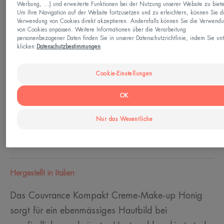
Werbung, ...) und erweiterte Funktionen bei der Nutzung unserer Website zu biet
Kann verwendet werden für
Um Ihre Navigation auf der Website fortzusetzen und zu erleichtern, können Sie d
Verwendung von Cookies direkt akzeptieren. Andernfalls können Sie die Verwend
Jugendliche - Erwachsene
von Cookies anpassen. Weitere Informationen über die Verarbeitung
personenbezogener Daten finden Sie in unserer Datenschutzrichtlinie, indem Sie un
klicken:
Datenschutzbestimmungen
Hauttyp
Cookie-Einstellungen
Trockene Haut - Sehr trockene Haut - Empfindliche
Haut
OK
Nur das Wesentliche
Bedürfnis
Anti-Hautunreinheiten - Ebenmässiger Teint
Hergestellt in Italien
Das Couvrance Kompakt Creme-Make-up Honig
sorgt für ein ebenmässiges Hautbild bei