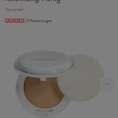
Permanent
4.2
/
5
9
Bewertungen
-