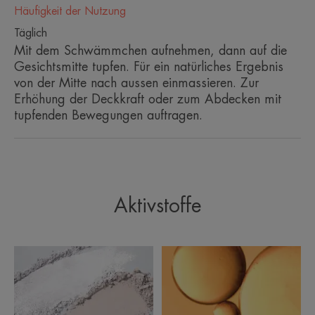
Häufigkeit der Nutzung
Täglich
Mit dem Schwämmchen aufnehmen, dann auf die
EIN PAAR WORTE VON UNSEREM
Gesichtsmitte tupfen. Für ein natürliches Ergebnis
EXPERTEN
von der Mitte nach aussen einmassieren. Zur
Erhöhung der Deckkraft oder zum Abdecken mit
tupfenden Bewegungen auftragen.
Individuelle Abdeckung für eine
perfekte Deckkraft - in jeder
Situation.
Aktivstoffe
Vorteil
Couvrance Kompakt Creme-Make-up Reichhaltig
Honig gleicht das Hautbild bei heller Haut aus und