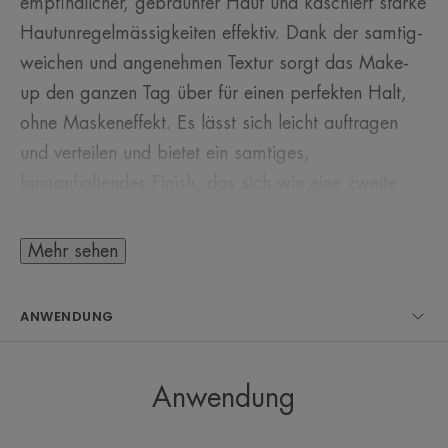
empfindlicher, gebräunter Haut und kaschiert starke
Hautunregelmässigkeiten effektiv. Dank der samtig-
weichen und angenehmen Textur sorgt das Make-
up den ganzen Tag über für einen perfekten Halt,
ohne Maskeneffekt. Es lässt sich leicht auftragen
und verteilen und bietet ein samtiges,
langanhaltendes Finish, das sich wie eine zweite
Haut anfühlt. Das parfüm- und
konservierungsstofffreie, reichhaltige Kompakt
Mehr sehen
Creme-Make-up Honig ist für empfindliche
trockene bis sehr trockene Haut geeignet und kann
ANWENDUNG
auch am Körper angewendet werden. Der Teint ist
ebenmässig und die empfindliche Epidermis wird
mit SPF 30 vor UV-Strahlen geschützt. Wasser-,
Anwendung
schweiss- und transferresistent.