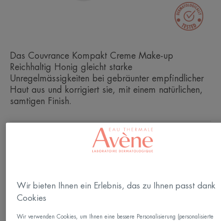
Das Couvrance Kompakt Creme Make-up
Reichhaltig Honig gleicht starke
Unregelmässigkeiten bei gebräunter empfindlicher
Haut aus und korrigiert sie, mit einem natürlichen,
samtigen Finish.
3D-Photokorrekturkomplex.
Für einen ebenmässigen, makellosen Teint, UV-
Schutz
Wir bieten Ihnen ein Erlebnis, das zu Ihnen passt dank
Cookies
Puderdose
Wir verwenden Cookies, um Ihnen eine bessere Personalisierung (personalisierte