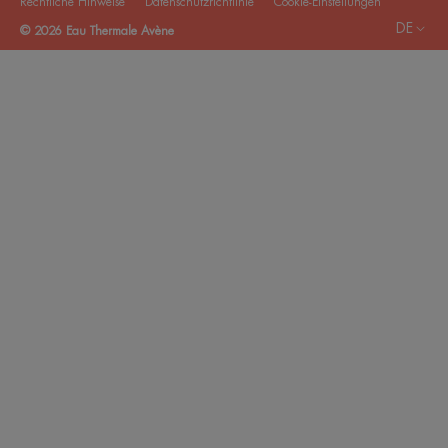
Rechtliche Hinweise
Datenschutzrichtlinie
Cookie-Einstellungen
DE
© 2026 Eau Thermale Avène