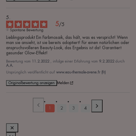
5
/
5
Spontane Bewertung
Lieblingsprodukt Ein Farbmosaik, das hält, was es verspricht! Wenn 
man sie ansieht, ist sie bereits adoptiert! Für einen natürlichen oder 
anspruchsvolleren Beauty-Look, das Ergebnis ist da! Garantiert 
gesunder Glow-Effekt!
Bewertung vom
11.2.2022
, infolge einer Erfahrung vom
9.2.2022
durch
A.A.
Ursprünglich veröffentlicht auf
www.eau-thermale-avene.fr (fr)
Originalbewertung anzeigen
Melden
1
2
3
4