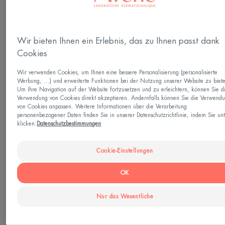
Hergestellt in Frankreich
Wir bieten Ihnen ein Erlebnis, das zu Ihnen passt dank
Dieses Gesichtspuder mit dezent irisierenden,
Cookies
korrigierenden Farbtönen gleicht den Teint aus und
Wir verwenden Cookies, um Ihnen eine bessere Personalisierung (personalisierte
fixiert das Make-up. Das aufhellende Mosaik-Puder,
Werbung, ...) und erweiterte Funktionen bei der Nutzung unserer Website zu biet
ideal für einen strahlenden und frischen Make-up-
Um Ihre Navigation auf der Website fortzusetzen und zu erleichtern, können Sie d
Verwendung von Cookies direkt akzeptieren. Andernfalls können Sie die Verwend
Look, akzentuiert und betont das Gesicht
von Cookies anpassen. Weitere Informationen über die Verarbeitung
personenbezogener Daten finden Sie in unserer Datenschutzrichtlinie, indem Sie un
empfindlicher Haut. Seine leichte Textur hinterlässt
klicken:
Datenschutzbestimmungen
einen seidigen Hauch auf der Haut. Die gut
deckende Formulierung ist wasserfest, schweiss-
Cookie-Einstellungen
und transferbeständig. Frei von Duftstoffen, frei von
OK
Konservierungsstoffen.
Nur das Wesentliche
Mehr sehen