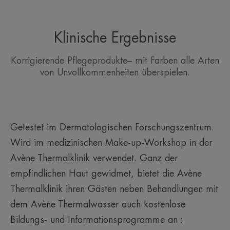
Nutzen
• Betont den Teint und lässt die Gesichtszüge
Klinische Ergebnisse
natürlich erstrahlen.
• Fixiert Make-up den ganzen Tag über.
Korrigierende Pflegeprodukte– mit Farben alle Arten
• Akzentuiert das Gesicht, für einen eleganten und
von Unvollkommenheiten überspielen.
natürlichen Make-up-Look.
TEXTUR
Getestet im Dermatologischen Forschungszentrum.
Wird im medizinischen Make-up-Workshop in der
Vorteile der Textur
Avène Thermalklinik verwendet. Ganz der
Eine sanfte Textur, wie ein seidiger Hauch auf der Haut, mit
empfindlichen Haut gewidmet, bietet die Avène
einem natürlichen Look.
Thermalklinik ihren Gästen neben Behandlungen mit
Geruch des Inhalts
dem Avène Thermalwasser auch kostenlose
Ohne Duftstoffe, parfümfrei
Bildungs- und Informationsprogramme an :