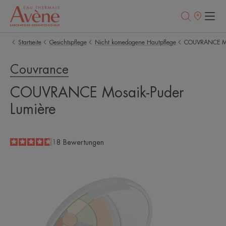
Verkaufsstell
Startseite
Gesichtspflege
Nicht komedogene Hautpflege
COUVRANCE Mos
Couvrance
COUVRANCE Mosaik-Puder
Lumière
4.7
/
5
18
Bewertungen
-