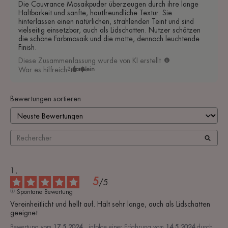
Die Couvrance Mosaikpuder überzeugen durch ihre lange
Haltbarkeit und sanfte, hautfreundliche Textur. Sie
hinterlassen einen natürlichen, strahlenden Teint und sind
vielseitig einsetzbar, auch als Lidschatten. Nutzer schätzen
die schöne Farbmosaik und die matte, dennoch leuchtende
Finish.
Diese Zusammenfassung wurde von KI erstellt
War es hilfreich?
Ja
Nein
Bewertungen sortieren
5
/
5
Spontane Bewertung
Vereinheitlicht und hellt auf. Hält sehr lange, auch als Lidschatten 
geeignet
Bewertung vom
17.5.2024
, infolge einer Erfahrung vom
14.5.2024
durch