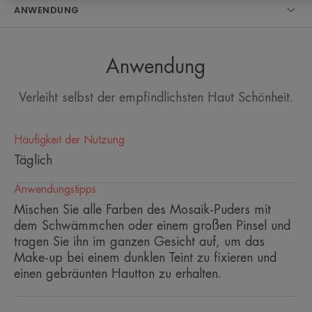
ANWENDUNG
EIN PAAR WORTE VON UNSEREM
EXPERTEN
Anwendung
Verleiht selbst der empfindlichsten Haut Schönheit.
Subtil irisierende Korrekturtöne,
die den Teint aufhellen und das
Make-up in einem seidigen
Häufigkeit der Nutzung
Schleier fixieren.
Täglich
Anwendungstipps
Mischen Sie alle Farben des Mosaik-Puders mit
dem Schwämmchen oder einem großen Pinsel und
tragen Sie ihn im ganzen Gesicht auf, um das
Vorteil
Make-up bei einem dunklen Teint zu fixieren und
Starker Halt und hohe Verträglichkeit, wasserfest,
einen gebräunten Hautton zu erhalten.
transfer- und schweissresistent.