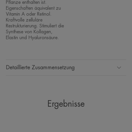
Pflanze enthalten ist.
Bewährte Ergebnisse aus Instrumental- und
Eigenschaften äquivalent zu
Praxistests:
Vitamin A oder Retinol.
Kraftvolle zelluläre
Restrukturierung. Stimuliert die
• Spendet Feuchtigkeit für 24H.*
Synthese von Kollagen,
• Wiederhergestellte Haut für 90 % der Frauen**
Elastin und Hyaluronsäure.
• Strahlende Haut für 94 % der Frauen**
TEXTUR
Detaillierte Zusammensetzung
Ergebnisse
Geruch des Inhalts
Ein zarter blumiger Duft mit Noten von Bergamotte,
Moschus und Jasmin.
*IH-Kinetik, 20 Proband:innen, einmalige Anwendung.