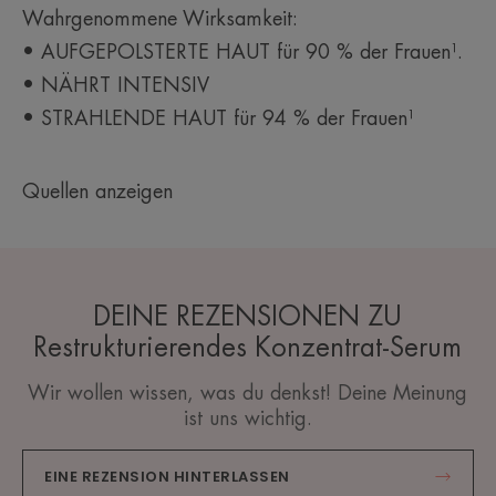
**Realtest mit 87 Proband:innen nach mindestens 2 Anwendungen/Tag
Wahrgenommene Wirksamkeit:
über 28 Tage.
• AUFGEPOLSTERTE HAUT für 90 % der Frauen¹.
• NÄHRT INTENSIV
• STRAHLENDE HAUT für 94 % der Frauen¹
Quellen anzeigen
DEINE REZENSIONEN ZU
Restrukturierendes Konzentrat-Serum
Wir wollen wissen, was du denkst! Deine Meinung
ist uns wichtig.
EINE REZENSION HINTERLASSEN