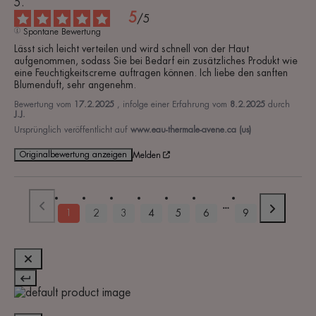
5
/
5
Spontane Bewertung
Lässt sich leicht verteilen und wird schnell von der Haut 
aufgenommen, sodass Sie bei Bedarf ein zusätzliches Produkt wie 
eine Feuchtigkeitscreme auftragen können. Ich liebe den sanften 
Blumenduft, sehr angenehm.
Bewertung vom
17.2.2025
, infolge einer Erfahrung vom
8.2.2025
durch
J.J.
Ursprünglich veröffentlicht auf
www.eau-thermale-avene.ca (us)
Originalbewertung anzeigen
Melden
1
2
3
4
5
6
9