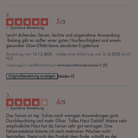
5
/
5
Spontane Bewertung
Leicht duftendes Serum, leichte und angenehme Anwendung.

 Bislang gibt es außer einer guten Hautfeuchtigkeit und einem 
gesunden Glow-Effekt keine absoluten Ergebnisse.
Bewertung vom
12.12.2025
, infolge einer Erfahrung vom
3.12.2025
durch
N.C.
Ursprünglich veröffentlicht auf
www.eau-thermale-avene.fr (fr)
Originalbewertung anzeigen
Melden
4
/
5
Spontane Bewertung
Das Serum ist top. Schon nach wenigen Anwendungen gute 
Durchfeuchtung und mehr Glow. Tolles Haut Gefühl! Meine sehr 
empfindliche Haut hat da Serum sehr gut vertragen. Eine 
Faltenreduktion könnte ich nach mehreren Wochen nicht 
feststellen. Neigt sich das Produkt dem Ende, schafft es der 