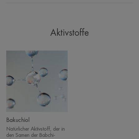
natürlichen Ursprungs und Vegan.
Aktivstoffe
EIN PAAR WORTE VON UNSEREM
EXPERTEN
Eine leistungsstarke sinnliche
Formulierung, die durch 7
klinische Studien bestätigt wurde.
Bakuchiol
Natürlicher Aktivstoff, der in
Nutzen
den Samen der Babchi-