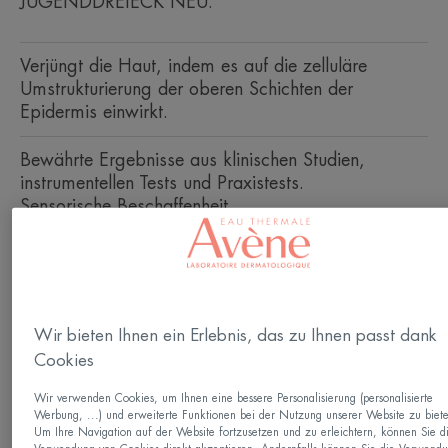
JUGENDDREIECK NEU.
Verjüngt die Haut, indem es auf die zelluläre
Umstrukturierung der oberen Schichten der
Epidermis einwirkt.
Bewährte Ergebnisse aus klinischen Studien,
instrumentellen Tests und Praxistests.
Sensorische Beschaffenheit.
Pumpflasche
Pumpflasche
30ml
Wir bieten Ihnen ein Erlebnis, das zu Ihnen passt dank
Kann verwendet werden für
Cookies
Erwachsene
Wir verwenden Cookies, um Ihnen eine bessere Personalisierung (personalisierte
Werbung, ...) und erweiterte Funktionen bei der Nutzung unserer Website zu biet
Hauttyp
Um Ihre Navigation auf der Website fortzusetzen und zu erleichtern, können Sie d