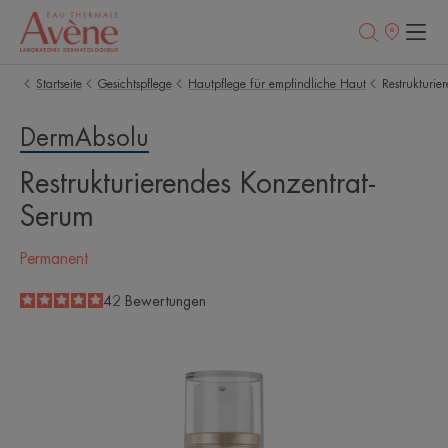
Verkaufsstell
Startseite
Gesichtspflege
Hautpflege für empfindliche Haut
Restrukturie
DermAbsolu
Restrukturierendes Konzentrat-
Serum
Permanent
5
/
5
42
Bewertungen
-