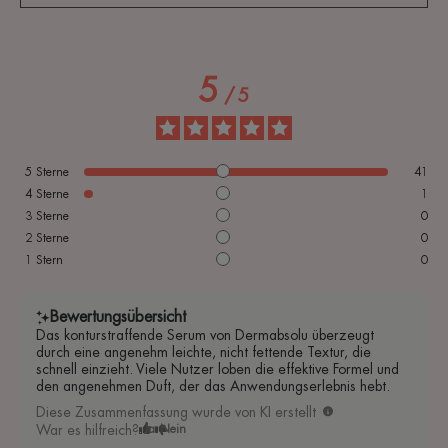
5
/
5
5
Sterne
41
4
Sterne
1
3
Sterne
0
2
Sterne
0
1
Stern
0
Bewertungsübersicht
Das konturstraffende Serum von Dermabsolu überzeugt
durch eine angenehm leichte, nicht fettende Textur, die
schnell einzieht. Viele Nutzer loben die effektive Formel und
den angenehmen Duft, der das Anwendungserlebnis hebt.
Diese Zusammenfassung wurde von KI erstellt
War es hilfreich?
Ja
Nein