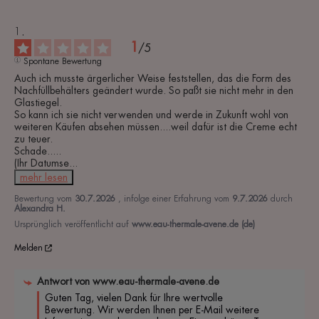
1
/
5
Spontane Bewertung
Auch ich musste ärgerlicher Weise feststellen, das die Form des 
Nachfüllbehälters geändert wurde. So paßt sie nicht mehr in den 
Glastiegel.

So kann ich sie nicht verwenden und werde in Zukunft wohl von 
weiteren Käufen absehen müssen....weil dafür ist die Creme echt 
zu teuer.

Schade.....

(Ihr Datumse
...
mehr lesen
Bewertung vom
30.7.2026
, infolge einer Erfahrung vom
9.7.2026
durch
Alexandra H.
Ursprünglich veröffentlicht auf
www.eau-thermale-avene.de (de)
Melden
Antwort von
www.eau-thermale-avene.de
Guten Tag, vielen Dank für Ihre wertvolle 
Bewertung. Wir werden Ihnen per E-Mail weitere 