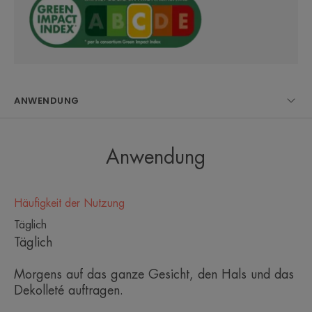
getestet und durch 7 klinische Studien bestätigt.
EIN PAAR WORTE VON UNSEREM
EXPERTEN
ANWENDUNG
Anwendung
Eine leistungsstarke sinnliche
Formulierung, die durch 7
Häufigkeit der Nutzung
klinische Studien belegt ist.
Täglich
Täglich
Morgens auf das ganze Gesicht, den Hals und das
Dekolleté auftragen.
Nutzen