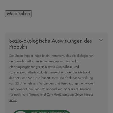
Trockenheit und ungleichmässiger Hautton.
Das TRIO von Aktivstoffen auf der Basis von
Mehr sehen
Bakuchiol (1 %), Pro-Ceramiden (2 %) und Vanille-
Polyphenolen hilft, empfindliche Haut, die auf der
Suche nach Wohlbefinden ist, zu verdichten, zu
Sozio-ökologische Auswirkungen des
Restruktieren und intensiv zu nähren.
Produkts
Der Green Impact Index ist ein Instrument, das die ökologischen
Sie hilft dabei, das Jugenddreiecke neu zu
und gesellschaftlichen Auswirkungen von Kosmetika,
definieren.
Nahrungsergänzungsmitteln sowie Gesundheits- und
Familiengesundheitsprodukten anzeigt und auf der Methodik
der AFNOR Spec 2215 basiert. Es wurde dank der Mitwirkung
Ihre feine, schmelzende Textur ist eine galenische
von 22 Unternehmen, Verbänden und Vereinigungen entwickelt
Meisterleistung, die 24 Stunden lang Feuchtigkeit
und bewertet Ihre Produkte anhand von mehr als 50 Kriterien
spendet und ein unsichtbares, leuchtendes Finish für
für noch mehr Transparenz!
Zum Verständnis des Green Impact
Index
eine angenehme Haut bietet.
Diese Formulierung wurde an empfindlicher Haut