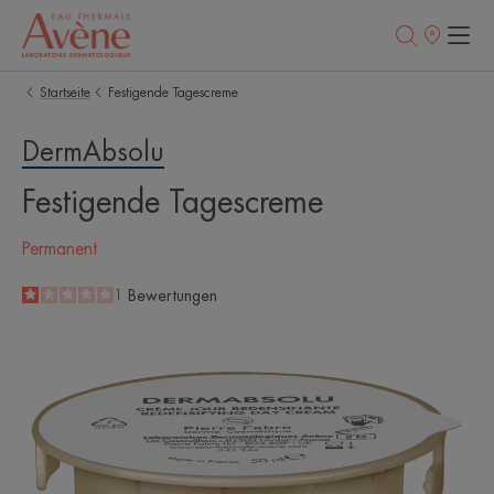
Verkaufsstell
Startseite
Festigende Tagescreme
DermAbsolu
Festigende Tagescreme
Permanent
1
/
5
1
Bewertungen
-