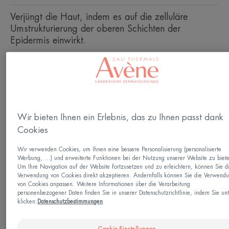
Verjüngt die Haut, indem es auf die zelluläre
Umstrukturierung der oberen Schichten der
Epidermis einwirkt.
Nachgewiesene Ergebnisse aus klinischen und
Verbraucherstudien.
Sensorische Beschaffenheit.
Wir bieten Ihnen ein Erlebnis, das zu Ihnen passt dank
Eco-Refill
Eco-
50ml
Cookies
Refill
Wir verwenden Cookies, um Ihnen eine bessere Personalisierung (personalisierte
Kann verwendet werden für
Werbung, ...) und erweiterte Funktionen bei der Nutzung unserer Website zu biet
Um Ihre Navigation auf der Website fortzusetzen und zu erleichtern, können Sie d
Erwachsene
Verwendung von Cookies direkt akzeptieren. Andernfalls können Sie die Verwend
von Cookies anpassen. Weitere Informationen über die Verarbeitung
personenbezogener Daten finden Sie in unserer Datenschutzrichtlinie, indem Sie un
klicken:
Datenschutzbestimmungen
Hauttyp
Empfindliche Haut - Alle Hauttypen
Cookie-Einstellungen