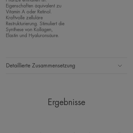
*Realtest, 84 Proband:innen, nach 1 Anwendung/T über 56 Tage.
Eigenschaften äquivalent zu
***Realtest - 84 Proband:innen - Ergebnisse nach 1. Anwendung.
**Instrumenteller Test, 22 Proband:innen, einmalige Anwendung.
Vitamin A oder Retinol.
Kraftvolle zelluläre
Restrukturierung. Stimuliert die
Synthese von Kollagen,
Elastin und Hyaluronsäure.
Detaillierte Zusammensetzung
Ergebnisse