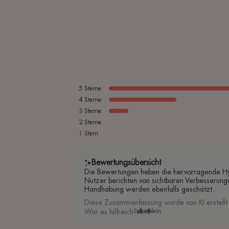
5
Sterne
4
Sterne
3
Sterne
2
Sterne
1
Stern
Bewertungsübersicht
Die Bewertungen heben die hervorragende Hydr
Nutzer berichten von sichtbaren Verbesserun
Handhabung werden ebenfalls geschätzt.
Diese Zusammenfassung wurde von KI erstellt
War es hilfreich?
Ja
Nein