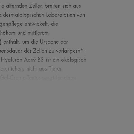
ie alternden Zellen breiten sich aus
Die dermatologischen Laboratorien von
enpflege entwickelt, die
t hohem und mittlerem
 enthält, um die Ursache der
ensdauer der Zellen zu verlängern*.
 Hyaluron Activ B3 ist ein ökologisch
türlichen, nicht aus Tieren
Gel-Creme-Textur sorgt für einen
ur wird gestrafft. Fältchen,
efüllt. Das Produkt ist parfümfrei
h für die empfindliche, sowie für die
undlage für Make-up.