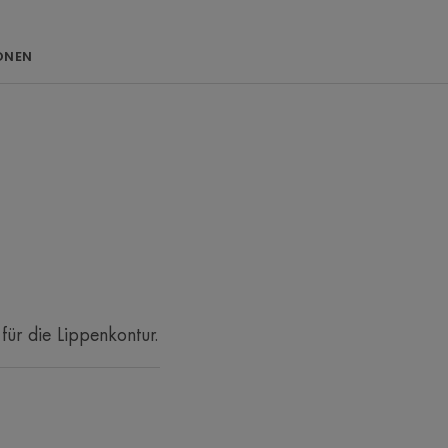
ONEN
her.
ür die Lippenkontur.