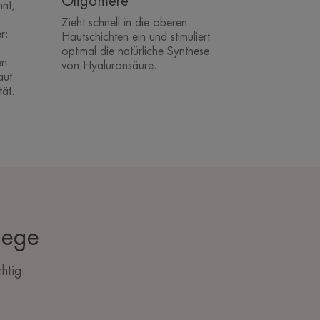
Oligomere
nt,
Zieht schnell in die oberen
r:
Hautschichten ein und stimuliert
optimal die natürliche Synthese
en
von Hyaluronsäure.
aut
tät.
lege
htig.