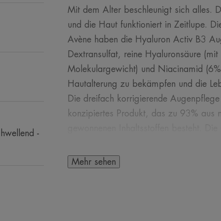
Mit dem Alter beschleunigt sich alles. D
und die Haut funktioniert in Zeitlupe. 
Avène haben die Hyaluron Activ B3 Aug
Dextransulfat, reine Hyaluronsäure (mi
Molekulargewicht) und Niacinamid (6%)
Hautalterung zu bekämpfen und die Leb
Die dreifach korrigierende Augenpflege
konzipiertes Produkt, das zu 93% aus na
gewonnenen Inhaltsstoffen besteht. Die 
chwellend -
sofortigen Frische-Effekt. Die Augenkont
Tränensäcke und Augenringe werden aufg
Mehr sehen
und eignet sich für die Augenpartie, auc
Lippenkontur. Es ist auch eine gute Gr
Nutzen