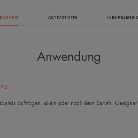
• Gleicht Falten und feine Linien aus.
ENDUNG
AKTIVSTOFFE
IHRE REZENSI
• Kräftigt die Augenpartie.
• Stellt das Strahlen der Augen wieder 
TEXTUR
Anwendung
*In-vitro-Test, dank Niacinamid
zung
ends auftragen, allein oder nach dem Serum. Geeignet f