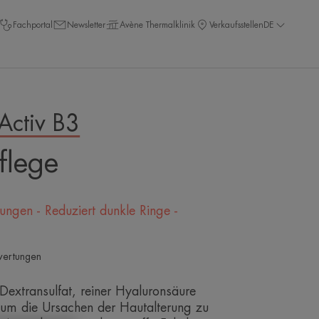
Fachportal
Newsletter
Avène Thermalklinik
Verkaufsstellen
DE
Activ B3
flege
ungen - Reduziert dunkle Ringe -
ertungen
Dextransulfat, reiner Hyaluronsäure
um die Ursachen der Hautalterung zu