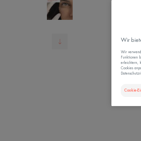
Wir biet
Wir verwende
Funktionen b
erleichtern,
Cookies anpa
Datenschutzri
Cookie-Ei