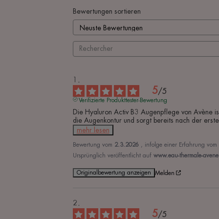
Bewertungen sortieren
5
/
5
Verifizierte Produkttester-Bewertung
Die Hyaluron Activ B3 Augenpflege von Avène ist 
die Augenkontur und sorgt bereits nach der erst
mehr lesen
Bewertung vom
2.3.2026
, infolge einer Erfahrung vom
Ursprünglich veröffentlicht auf
www.eau-thermale-avene.f
Originalbewertung anzeigen
Melden
5
/
5