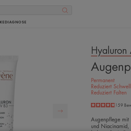
KE
DIAGNOSE
Hyaluron 
Augenp
Permanent
Reduziert Schwell
Reduziert Falten
4.8
/
5
159
Bew
-
Augenpflege mit 
und Niacinamid, 