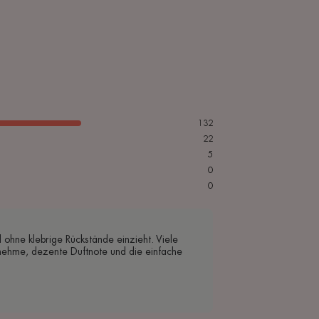
132
22
5
0
0
ohne klebrige Rückstände einzieht. Viele
nehme, dezente Duftnote und die einfache