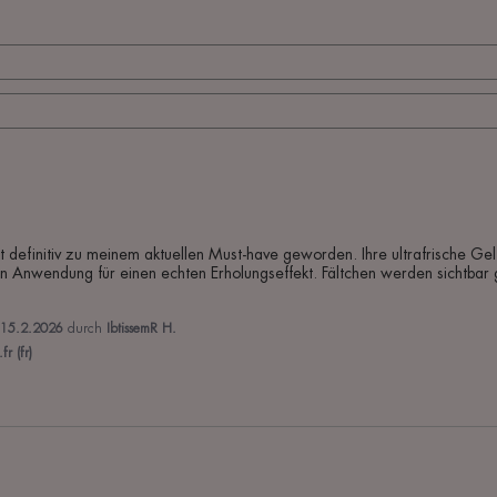
definitiv zu meinem aktuellen Must-have geworden. Ihre ultrafrische Gel-C
en Anwendung für einen echten Erholungseffekt. Fältchen werden sichtbar 
15.2.2026
durch
IbtissemR H.
r (fr)