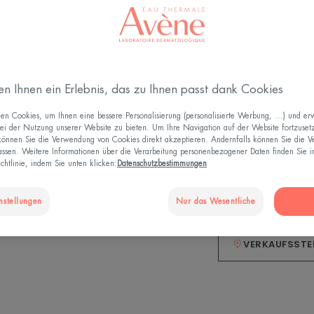
bekämpfen*. Die 
Tränensäcke und 
Wirkt gegen die 
en Ihnen ein Erlebnis, das zu Ihnen passt dank Cookies
Glättend
Straffend
n Cookies, um Ihnen eine bessere Personalisierung (personalisierte Werbung, ...) und erw
ei der Nutzung unserer Website zu bieten. Um Ihre Navigation auf der Website fortzuset
Regenerierend
 können Sie die Verwendung von Cookies direkt akzeptieren. Andernfalls können Sie die 
93% natürliche In
ssen. Weitere Informationen über die Verarbeitung personenbezogener Daten finden Sie i
chtlinie, indem Sie unten klicken:
Datenschutzbestimmungen
Kanülentube
Kanül
15ml
nstellungen
Nur das Wesentliche
VERKAUFSSTE