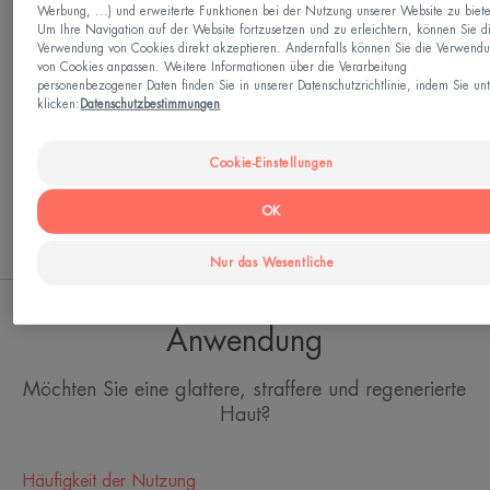
Laboratorien von Avène haben die HYALURON
Werbung, ...) und erweiterte Funktionen bei der Nutzung unserer Website zu biet
Um Ihre Navigation auf der Website fortzusetzen und zu erleichtern, können Sie d
ACTIV B3 Nachtcreme entwickelt, die
Verwendung von Cookies direkt akzeptieren. Andernfalls können Sie die Verwend
von Cookies anpassen. Weitere Informationen über die Verarbeitung
Retinaldehyd, reine Hyaluronsäure, Haritaki-Extrakt
personenbezogener Daten finden Sie in unserer Datenschutzrichtlinie, indem Sie un
und Niacinamid enthält, um die Ursache der
klicken:
Datenschutzbestimmungen
Hautalterung zu bekämpfen und die Lebensdauer
Cookie-Einstellungen
der Zellen zu verlängern*. Nach dem Aufwachen
Mehr sehen
ist die Haut glatter. Nach 2 Wochen wird sie
OK
repariert, straffer und Falten werden gemindert**.
ANWENDUNG
Nur das Wesentliche
Das Retinaldehyd hat etwas mit seiner leicht
orangen Farbe zu tun.
Die HYALURON ACTIV B3 multi-intensive
Anwendung
Nachtcreme ist ein umweltfreundliches
Möchten Sie eine glattere, straffere und regenerierte
Hautpflegeprodukt, das zu 97 % aus natürlichen
Haut?
Aktivstoffen besteht, nicht von Tieren, und das alles
in einem praktischen und sicheren Pumpbehälter.
Häufigkeit der Nutzung