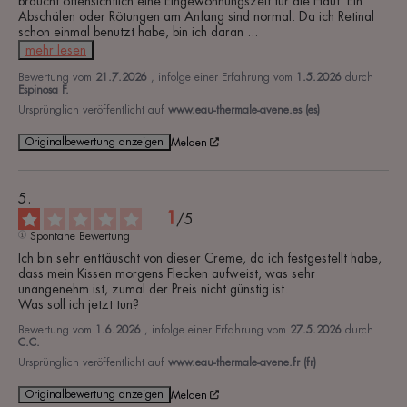
braucht offensichtlich eine Eingewöhnungszeit für die Haut. Ein 
Abschälen oder Rötungen am Anfang sind normal. Da ich Retinal 
schon einmal benutzt habe, bin ich daran 
...
mehr lesen
Bewertung vom
21.7.2026
, infolge einer Erfahrung vom
1.5.2026
durch
Espinosa F.
Ursprünglich veröffentlicht auf
www.eau-thermale-avene.es (es)
Originalbewertung anzeigen
Melden
1
/
5
Spontane Bewertung
Ich bin sehr enttäuscht von dieser Creme, da ich festgestellt habe, 
dass mein Kissen morgens Flecken aufweist, was sehr 
unangenehm ist, zumal der Preis nicht günstig ist.

Was soll ich jetzt tun?
Bewertung vom
1.6.2026
, infolge einer Erfahrung vom
27.5.2026
durch
C.C.
Ursprünglich veröffentlicht auf
www.eau-thermale-avene.fr (fr)
Originalbewertung anzeigen
Melden