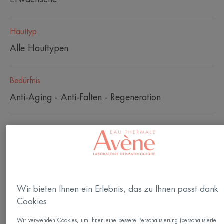
Hauttyp
Alle Hauttypen
Bedürfnis
Anti-Aging - Anti-Falten - Regeneration
Hergestellt in Frankreich
[SENESZENZ-WISSENSCHAFTLICHE EXPERTISE]
Mit dem Alter beschleunigt sich alles.
Wir bieten Ihnen ein Erlebnis, das zu Ihnen passt dank
Alterungszellen verbreiten sich und die Haut
Cookies
funktioniert langsamer. Die dermatologischen
Wir verwenden Cookies, um Ihnen eine bessere Personalisierung (personalisierte