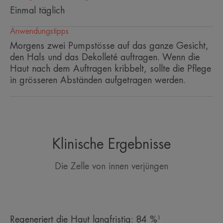
Einmal täglich
Nutzen
Anwendungstipps
• FÜLLT selbst tiefe Falten auf**.
Morgens zwei Pumpstösse auf das ganze Gesicht,
• REPARIERT und entspannt die Haut nach nur
den Hals und das Dekolleté auftragen. Wenn die
einer Anwendung***.
Haut nach dem Auftragen kribbelt, sollte die Pflege
• FESTIGT langfristig***.
in grösseren Abständen aufgetragen werden.
TEXTUR
UMWELT
Klinische Ergebnisse
Die Zelle von innen verjüngen
*In-vitro-Test dank Niacinamid.
*In-vitro-Test dank Niacinamid.
**% Zufriedenheit, 70 Personen, 1 Anwendung pro Tag über 15 Tage.
**% Zufriedenheit, 70 Personen, 1 Anwendung pro Tag über 15 Tage.
**Zufriedenheit, 70 Personen, 1 Anwendung pro Tag.
Regeneriert die Haut langfristig: 84 %¹