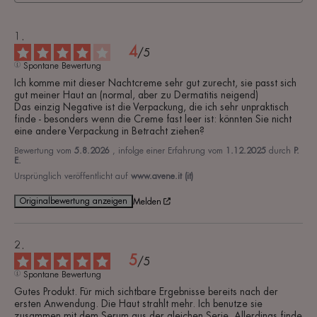
4
/
5
Spontane Bewertung
Ich komme mit dieser Nachtcreme sehr gut zurecht, sie passt sich 
gut meiner Haut an (normal, aber zu Dermatitis neigend) 

Das einzig Negative ist die Verpackung, die ich sehr unpraktisch 
finde - besonders wenn die Creme fast leer ist: könnten Sie nicht 
eine andere Verpackung in Betracht ziehen?
Bewertung vom
5.8.2026
, infolge einer Erfahrung vom
1.12.2025
durch
P.
E.
Ursprünglich veröffentlicht auf
www.avene.it (it)
Originalbewertung anzeigen
Melden
5
/
5
Spontane Bewertung
Gutes Produkt. Für mich sichtbare Ergebnisse bereits nach der 
ersten Anwendung. Die Haut strahlt mehr. Ich benutze sie 
zusammen mit dem Serum aus der gleichen Serie. Allerdings finde 