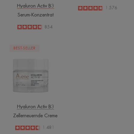
Hyaluron Activ B3
4.8
/
5
1.576
-
Serum-Konzentrat
4.7
/
5
854
-
Zellerneuernde
BEST-SELLER
Creme
Hyaluron Activ B3
Zellerneuernde Creme
4.6
/
5
1.481
-