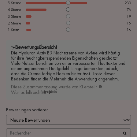
5
Sterne
230
4
Sterne
76
3
Sterne
19
2
Sterne
16
1
Stern
16
Bewertungsübersicht
Die Hyaluron Activ B3 Nachtcreme von Avène wird häufig
für ihre feuchtigkeitsspendenden Eigenschaften geschätzt.
Viele Nutzer berichten von einer verbesserten Hauttextur und
einem angenehmen Hautgefühl. Einige bemerkten jedoch,
dass die Creme farbige Flecken hinterlässt. Trotz dieser
Bedenken findet die Mehrheit die Anwendung angenehm.
Diese Zusammenfassung wurde von KI erstellt
War es hilfreich?
Ja
Nein
Bewertungen sortieren