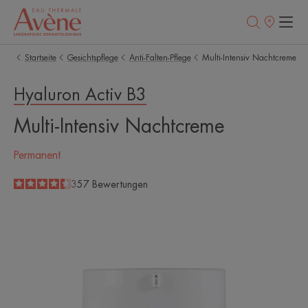
Verkaufsstell
Startseite
Gesichtspflege
Anti-Falten-Pflege
Multi-Intensiv Nachtcreme
Hyaluron Activ B3
Multi-Intensiv Nachtcreme
Permanent
4.4
/
5
357
Bewertungen
-