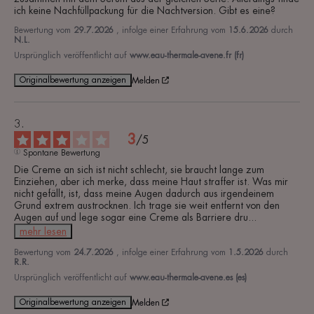
ich keine Nachfüllpackung für die Nachtversion. Gibt es eine?
Bewertung vom
29.7.2026
, infolge einer Erfahrung vom
15.6.2026
durch
N.L.
Ursprünglich veröffentlicht auf
www.eau-thermale-avene.fr (fr)
Originalbewertung anzeigen
Melden
3
/
5
Spontane Bewertung
Die Creme an sich ist nicht schlecht, sie braucht lange zum 
Einziehen, aber ich merke, dass meine Haut straffer ist. Was mir 
nicht gefällt, ist, dass meine Augen dadurch aus irgendeinem 
Grund extrem austrocknen. Ich trage sie weit entfernt von den 
Augen auf und lege sogar eine Creme als Barriere dru
...
mehr lesen
Bewertung vom
24.7.2026
, infolge einer Erfahrung vom
1.5.2026
durch
R.R.
Ursprünglich veröffentlicht auf
www.eau-thermale-avene.es (es)
Originalbewertung anzeigen
Melden