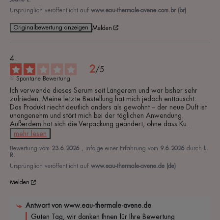
Ursprünglich veröffentlicht auf
www.eau-thermale-avene.com.br (br)
Originalbewertung anzeigen
Melden
2
/
5
Spontane Bewertung
Ich verwende dieses Serum seit Längerem und war bisher sehr 
zufrieden. Meine letzte Bestellung hat mich jedoch enttäuscht: 
Das Produkt riecht deutlich anders als gewohnt – der neue Duft ist 
unangenehm und stört mich bei der täglichen Anwendung. 
Außerdem hat sich die Verpackung geändert, ohne dass Ku
...
mehr lesen
Bewertung vom
23.6.2026
, infolge einer Erfahrung vom
9.6.2026
durch
L.
R.
Ursprünglich veröffentlicht auf
www.eau-thermale-avene.de (de)
Melden
Antwort von
www.eau-thermale-avene.de
Guten Tag, wir danken Ihnen für Ihre Bewertung 