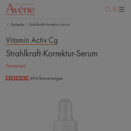
Verkaufsstell
Startseite
Strahlkraft-Korrektur-Serum
Vitamin Activ Cg
Strahlkraft-Korrektur-Serum
Permanent
4.6
/
5
494
Bewertungen
-