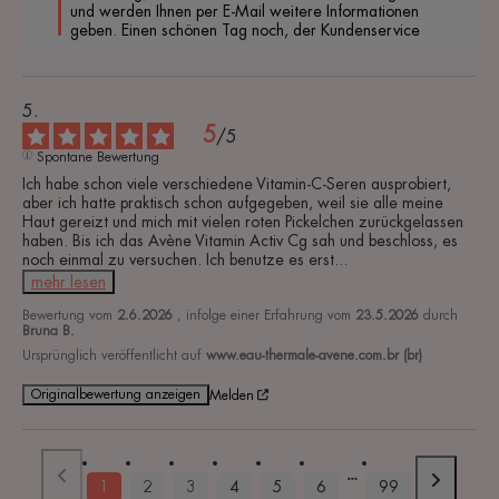
und werden Ihnen per E-Mail weitere Informationen 
geben. Einen schönen Tag noch, der Kundenservice
5
/
5
Spontane Bewertung
Ich habe schon viele verschiedene Vitamin-C-Seren ausprobiert, 
aber ich hatte praktisch schon aufgegeben, weil sie alle meine 
Haut gereizt und mich mit vielen roten Pickelchen zurückgelassen 
haben. Bis ich das Avène Vitamin Activ Cg sah und beschloss, es 
noch einmal zu versuchen. Ich benutze es erst
...
mehr lesen
Bewertung vom
2.6.2026
, infolge einer Erfahrung vom
23.5.2026
durch
Bruna B.
Ursprünglich veröffentlicht auf
www.eau-thermale-avene.com.br (br)
Originalbewertung anzeigen
Melden
1
2
3
4
5
6
99