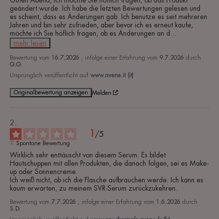
Guten Abend, ich möchte Sie höflich fragen, ob das Produkt 
geändert wurde. Ich habe die letzten Bewertungen gelesen und 
es scheint, dass es Änderungen gab. Ich benutze es seit mehreren 
Jahren und bin sehr zufrieden, aber bevor ich es erneut kaufe, 
möchte ich Sie höflich fragen, ob es Änderungen an d
...
mehr lesen
Bewertung vom
16.7.2026
, infolge einer Erfahrung vom
9.7.2026
durch
G.G.
Ursprünglich veröffentlicht auf
www.avene.it (it)
Originalbewertung anzeigen
Melden
1
/
5
Spontane Bewertung
Wirklich sehr enttäuscht von diesem Serum. Es bildet 
Hautschuppen mit allen Produkten, die danach folgen, sei es Make-
up oder Sonnencreme. 

Ich weiß nicht, ob ich die Flasche aufbrauchen werde. Ich kann es 
kaum erwarten, zu meinem SVR-Serum zurückzukehren.
Bewertung vom
7.7.2026
, infolge einer Erfahrung vom
1.6.2026
durch
S.D.