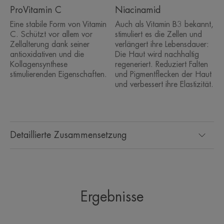
• Korrigiert Falten
ProVitamin C
Niacinamid
• Reduziert das Auftreten von Pigmentflecken:
Eine stabile Form von Vitamin
Auch als Vitamin B3 bekannt,
• Gleicht den Hautton aus
C. Schützt vor allem vor
stimuliert es die Zellen und
Zellalterung dank seiner
verlängert ihre Lebensdauer:
antioxidativen und die
Die Haut wird nachhaltig
Kollagensynthese
regeneriert. Reduziert Falten
TEXTUR
stimulierenden Eigenschaften.
und Pigmentflecken der Haut
und verbessert ihre Elastizität.
Detaillierte Zusammensetzung
*Ascorbyl Glucosid, eine sehr stabile Form von Vitamin C.
*Ascorbyl Glucosid, eine sehr stabile Form von Vitamin C.
**Ex-vivo-Studie der fertigen Produkte.
***Klinische Studie an 44 Proband:innen, 1 bis 2 Anwendungen pro Tag.
**** % Zufriedenheit, 44 Anwender.
*****Klinische Studie an 42 Proband:innen, 1 bis 2 Anwendungen pro
Tag.
*Ascorbyl Glucosid, eine sehr stabile Form von Vitamin C.
Ergebnisse
**Ex-vivo-Studie der fertigen Produkte.