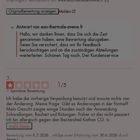
Ursprünglich veröffentlicht auf
www.eau-thermale-avene.fr (fr)
Originalbewertung anzeigen
Melden
Antwort von
eau-thermale-avene.fr
Hallo, wir danken Ihnen, dass Sie sich die Zeit 
genommen haben, eine Bewertung abzugeben. 
Seien Sie versichert, dass wir Ihr Feedback 
berücksichtigen und an die zuständigen Abteilungen 
weiterleiten. Schönen Tag noch, Der Kundenservice
1
/
5
Spontane Bewertung
Ich habe die vorherige Verpackung benutzt und wusste nichts von 
der Änderung. Meine Frage: Gibt es Änderungen in der Formel? 
Mein Gesicht zeigte einige Stunden nach der Anwendung 
Schwellungen, Rauheit und Rötungen. Früher ist das nicht passiert. 
Ich bin allergisch gegen den Bestandteil Kathon CG. Is
...
mehr lesen
Bewertung vom
6.7.2026
, infolge einer Erfahrung vom
30.6.2026
durch
Jeane L.