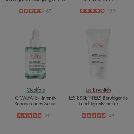
4.4
/
5
67
4.7
/
5
153
-
-
CICALFATE+
LES
Intensiv
ESSENTIELS
Reparierendes
Beruhigende
Serum
Feuchtigkeitss
Cicalfate
Les Essentiels
CICALFATE+ Intensiv
LES ESSENTIELS Beruhigende
Reparierendes Serum
Feuchtigkeitssmaske
4.8
/
5
212
4.6
/
5
49
-
-
CLEANANCE
CLEANANCE