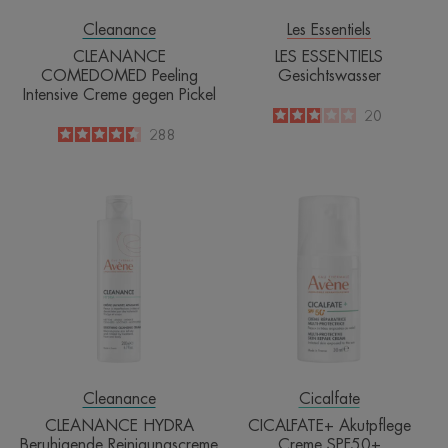
Cleanance
Les Essentiels
CLEANANCE
LES ESSENTIELS
COMEDOMED Peeling
Gesichtswasser
Intensive Creme gegen Pickel
2.9
/
5
20
-
4.5
/
5
288
-
CLEANANCE
CICALFATE+
HYDRA
Akutpflege
Beruhigende
Creme
Reinigungscreme
SPF50+
Cleanance
Cicalfate
CLEANANCE HYDRA
CICALFATE+ Akutpflege
Beruhigende Reinigungscreme
Creme SPF50+