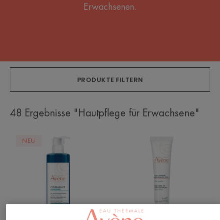
Erwachsenen.
PRODUKTE FILTERN
48 Ergebnisse "Hautpflege für Erwachsene"
CLEANANCE
LES
NEU
COMEDOMED
ESSENTIELS
Peeling
Beruhigende
Reinigungsgel
Augencreme