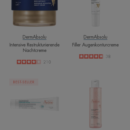
DermAbsolu
DermAbsolu
Intensive Restrukturierende
Filler Augenkonturcreme
Nachtcreme
4.8
/
5
38
-
4.1
/
5
210
-
CLEANANCE
LES
BEST-SELLER
COMEDOMED
ESSENTIELS
Peeling
Gesichtswasse
Intensive
Creme
gegen
Pickel