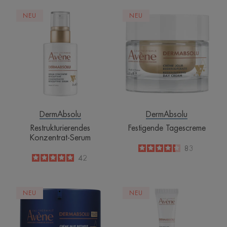
Restrukturierendes
Festigende
NEU
NEU
Konzentrat-
Tagescreme
Serum
DermAbsolu
DermAbsolu
Restrukturierendes
Festigende Tagescreme
Konzentrat-Serum
4.3
/
5
83
-
5
/
5
42
-
Intensive
Filler
NEU
NEU
Restrukturierende
Augenkonturc
Nachtcreme