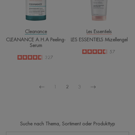
Cleanance
Les Essentiels
CLEANANCE A.H.A Peeling-
LES ESSENTIELS Mizellengel
Serum
4.5
/
5
57
-
4.7
/
5
327
-
1
2
3
Vorherige
Nächste
Seite
Seite
Suche nach Thema, Sortiment oder Produkttyp