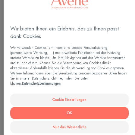
Cleanance
Les Essentiels
CLEANANCE
LES ESSENTIELS Beruhigende
COMEDOMED Peeling
Augencreme
Wir bieten Ihnen ein Erlebnis, das zu Ihnen passt
Reinigungsgel
dank Cookies
1.6
/
5
26
-
4.7
/
5
18
-
Wir verwenden Cookies, um Ihnen eine bessere Personalisierung
(personalisierte Werbung, ...) und erweiterte Funktionen bei der Nutzung
LES
HYDRANCE
unserer Website zu bieten. Um Ihre Navigation auf der Website fortzusetzen
und zu erleichtern, können Sie die Verwendung von Cookies direkt
ESSENTIELS
Feuchtigkeitse
akzeptieren. Andernfalls können Sie die Verwendung von Cookies anpassen.
Mildes
Weitere Informationen über die Verarbeitung personenbezogener Daten finden
Sie in unserer Datenschutzrichtlinie, indem Sie unten
Peeling-
klicken:
Datenschutzbestimmungen
Gel
Cookie-Einstellungen
OK
Les Essentiels
Hydrance
Nur das Wesentliche
LES ESSENTIELS Mildes
HYDRANCE