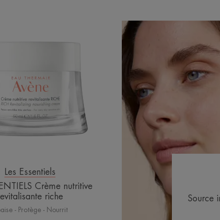
LES
ESSENTIELS
Crème
nutritive
revitalisante
riche
Les Essentiels
ENTIELS Crème nutritive
revitalisante riche
Source i
aise - Protège - Nourrit