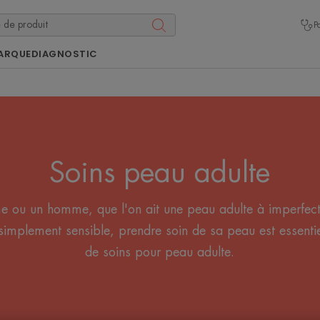
P
ARQUE
DIAGNOSTIC
Soins peau adulte
e ou un homme, que l'on ait une peau adulte à imperfec
simplement sensible, prendre soin de sa peau est essentie
de soins pour peau adulte.