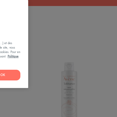
..) et des
le site, vous
 cookies. Pour en
iquant:
Politique
ANCE
TOLÉRANCE
-
Lotion
nettoyante
OK
gélifiée
nt