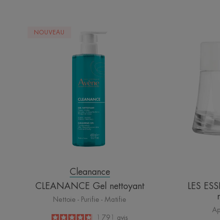
CLEANANCE
NOUVEAU
Gel
nettoyant
Cleanance
CLEANANCE Gel nettoyant
LES ESS
Nettoie - Purifie - Matifie
Ap
4.8
/
5
1 791
avis