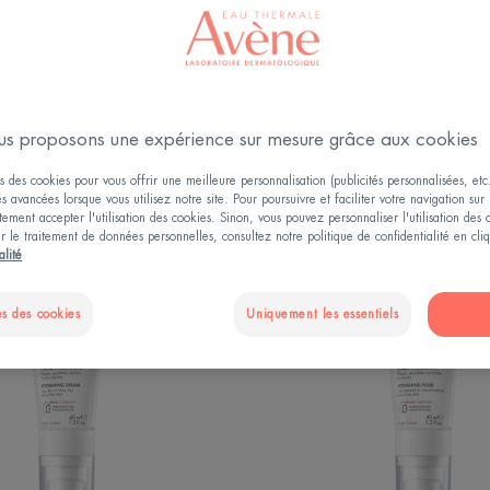
Besoin soin du visage
Texture
s proposons une expérience sur mesure grâce aux cookies
s des cookies pour vous offrir une meilleure personnalisation (publicités personnalisées, etc.
és avancées lorsque vous utilisez notre site. Pour poursuivre et faciliter votre navigation sur 
ement accepter l'utilisation des cookies. Sinon, vous pouvez personnaliser l'utilisation des
ur le traitement de données personnelles, consultez notre politique de confidentialité en cl
TOLÉRANCE
TOLÉR
alité
HYDRA-
HYDRA
10
10
s des cookies
Uniquement les essentiels
Crème
Fluide
hydratante
hydrata