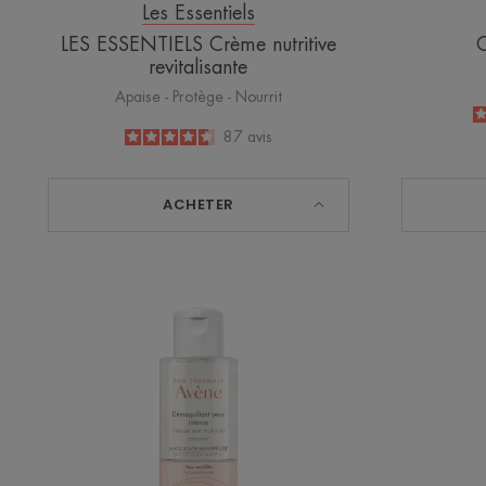
Les Essentiels
LES ESSENTIELS Crème nutritive
C
revitalisante
Apaise - Protège - Nourrit
4.6
/
5
87
avis
-
ACHETER
LES
ESSENTIELS
Démaquillant
yeux
intense