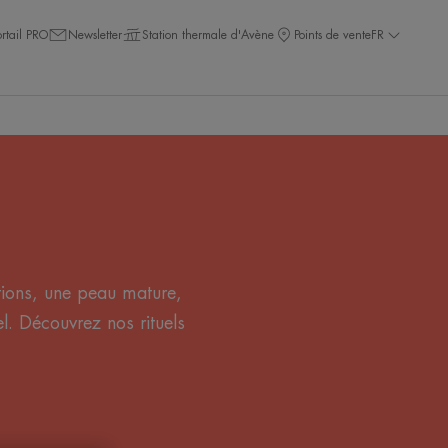
ortail PRO
Newsletter
Station thermale d'Avène
Points de vente
FR
tions, une peau mature,
l. Découvrez nos rituels