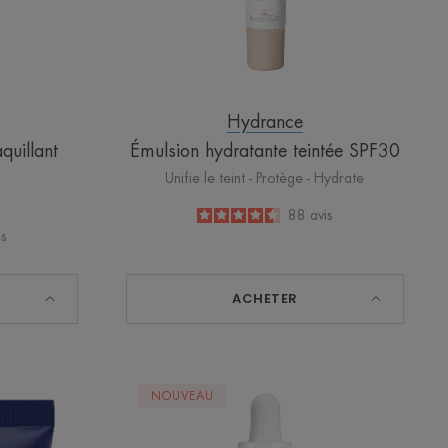
Hydrance
uillant
Émulsion hydratante teintée SPF30
Unifie le teint - Protège - Hydrate
4.5
/
5
88
avis
-
is
ACHETER
CLEANANCE
NOUVEAU
COMEDOMED
Sérum