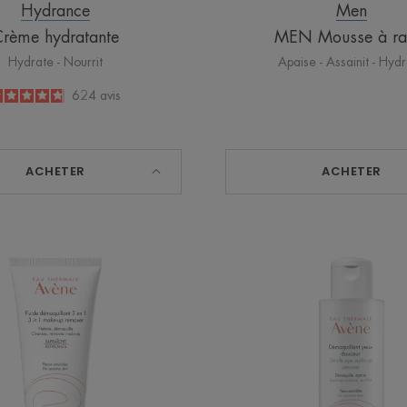
Hydrance
Men
rème hydratante
MEN Mousse à ra
Hydrate - Nourrit
Apaise - Assainit - Hyd
4.8
/
5
624
avis
-
ACHETER
ACHETER
LES
LES
ESSENTIELS
ESSENT
Fluide
Démaqui
démaquillant
yeux
3
douceu
en
1