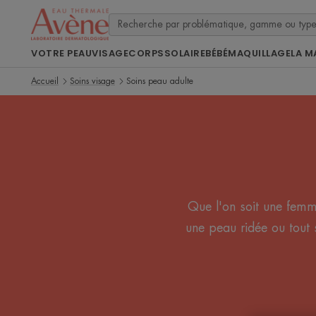
VOTRE PEAU
VISAGE
CORPS
SOLAIRE
BÉBÉ
MAQUILLAGE
LA M
Accueil
Soins visage
Soins peau adulte
Que l'on soit une femm
une peau ridée ou tout 