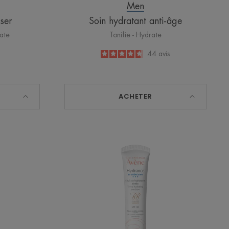
Men
ser
Soin hydratant anti-âge
rate
Tonifie - Hydrate
4.7
/
5
44
avis
-
ACHETER
Émulsion
IELS
hydratante
llant
teintée
SPF30
r