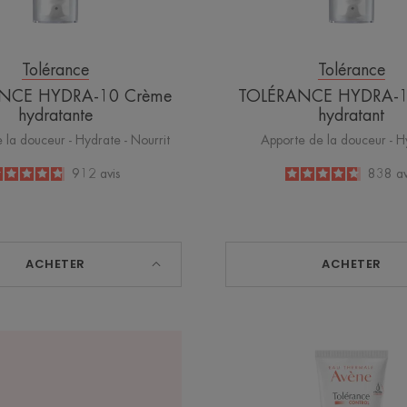
Tolérance
Tolérance
NCE HYDRA-10 Crème
TOLÉRANCE HYDRA-10
hydratante
hydratant
 la douceur - Hydrate - Nourrit
Apporte de la douceur - H
4.8
/
5
912
avis
4.7
/
5
838
av
-
-
ACHETER
ACHETER
TOLÉR
CONT
Baume
apaisan