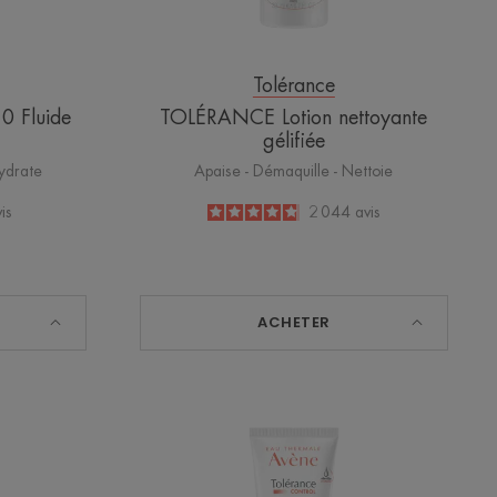
Tolérance
 Fluide
TOLÉRANCE Lotion nettoyante
gélifiée
ydrate
Apaise - Démaquille - Nettoie
is
4.8
/
5
2 044
avis
-
ACHETER
ANCE
TOLÉRANCE
ROL
CONTROL
Crème
t
apaisante