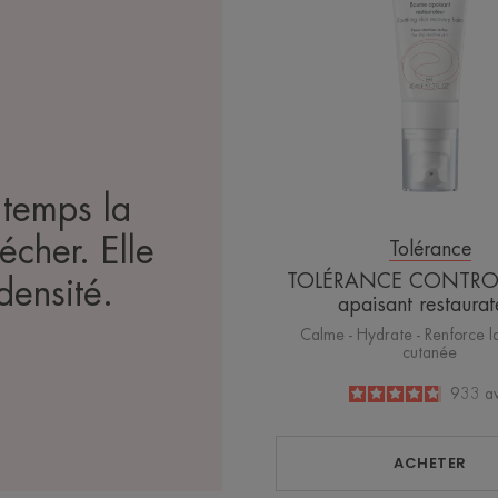
restaur
 temps la
cher. Elle
Tolérance
TOLÉRANCE CONTRO
densité.
apaisant restaurat
Calme - Hydrate - Renforce l
cutanée
4.8
/
5
933
av
-
ACHETER