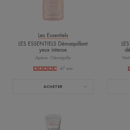
Les Essentiels
LES ESSENTIELS Démaquillant
LES
yeux intense
dé
Apaise - Démaquille
Nett
4.7
/
5
47
avis
-
ACHETER
Crème
hydratante
teintée