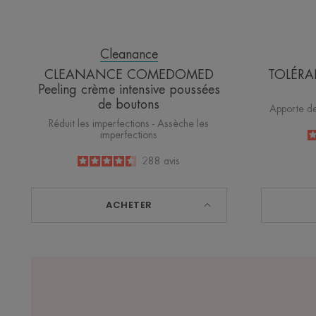
Cleanance
CLEANANCE COMEDOMED
TOLÉRA
Peeling crème intensive poussées
de boutons
Apporte de
Réduit les imperfections - Assèche les
imperfections
4.5
/
5
288
avis
-
ACHETER