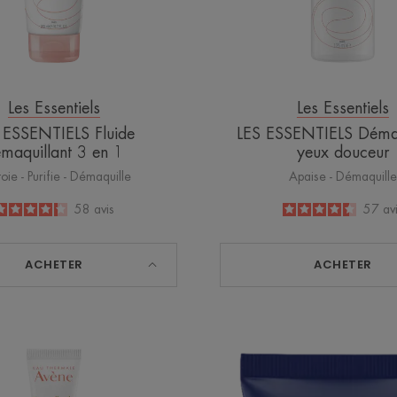
Les Essentiels
Les Essentiels
 ESSENTIELS Fluide
LES ESSENTIELS Démaq
maquillant 3 en 1
yeux douceur
oie - Purifie - Démaquille
Apaise - Démaquille
4.2
/
5
58
avis
4.4
/
5
57
av
-
-
ACHETER
ACHETER
DermAbsolu
Baume
Soin
après-
regard
rasage