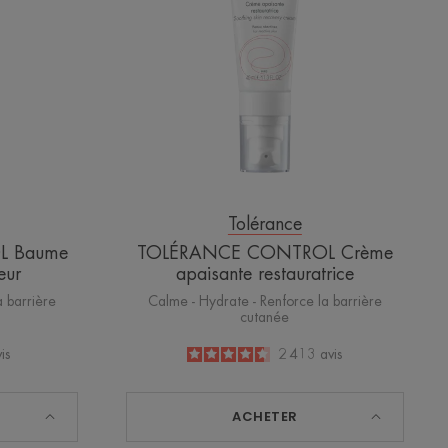
ateur
restauratrice
Tolérance
L Baume
TOLÉRANCE CONTROL Crème
eur
apaisante restauratrice
a barrière
Calme - Hydrate - Renforce la barrière
cutanée
is
4.6
/
5
2 413
avis
-
ACHETER