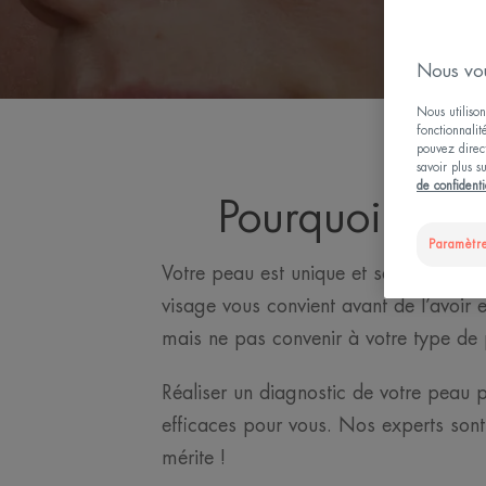
Nous vou
Nous utilison
fonctionnalit
pouvez direct
savoir plus s
de confidenti
Pourquoi réali
Paramètre
Votre peau est unique et ses besoins le 
visage vous convient avant de l’avoir 
mais ne pas convenir à votre type de
Réaliser un diagnostic de votre peau p
efficaces pour vous. Nos experts sont
mérite !