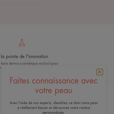
la pointe de l'innovation
 faire dermo-cosmétique exclusif pour
soins de qualité, efficaces et sûrs
Faites connaissance avec
votre peau
Recevez notre newsletter
Avec l'aide de nos experts, identifiez ce dont votre peau
Toujours là pour votre peau ! Tous nos conseils
a réellement besoin et découvrez votre routine
pour en prendre soin au quotidien.
personnalisée.