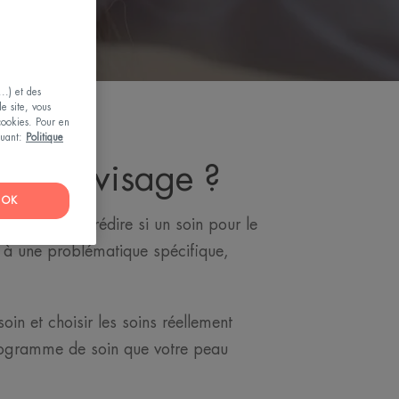
..) et des
le site, vous
 cookies. Pour en
iquant:
Politique
eau du visage ?
OK
difficile de prédire si un soin pour le
s à une problématique spécifique,
in et choisir les soins réellement
programme de soin que votre peau