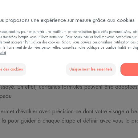
s proposons une expérience sur mesure grâce aux cookies
s des cookies pour vous offrir une meilleure personnalisation (publicités personnalisées, etc.
és avancées lorsque vous utilisez notre site. Pour poursuivre et faciliter votre navigation sur 
ement accepter l'utilisation des cookies. Sinon, vous pouvez personnaliser l'utilisation des
CONNAÎTRE MA PEAU
ur le traitement de données personnelles, consultez notre politique de confidentialité en cl
alité
ser un diagnostic de la p
s des cookies
Uniquement les essentiels
sont tout autant. C’est pour cette raison qu’il est souvent 
essayé. En effet, certaines formules peuvent être adaptée
 peau.
ermet d’évaluer avec précision ce dont votre visage a beso
 là pour guider à chaque étape et définir avec vous le 