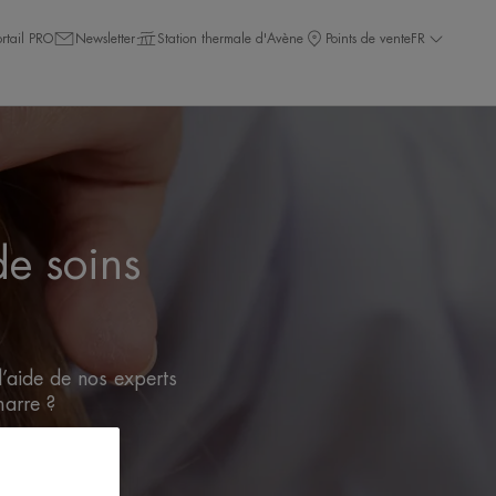
ortail PRO
Newsletter
Station thermale d'Avène
Points de vente
FR
de soins
 l’aide de nos experts
marre ?