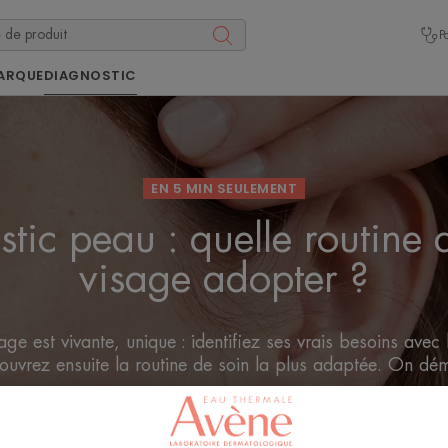
P
ARQUE
DIAGNOSTIC
EN 5 MIN SEULEMENT
tic peau : quelle routine 
visage adopter ?
ge est vivante, unique : identifiez ses vrais besoins avec
ouvrez ensuite la routine de soin la plus adaptée. On dé
MON DIAGNOSTIC VISAGE