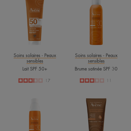
SPF
satinée
50+
SPF
30
Soins solaires - Peaux
Soins solaires - Peaux
sensibles
sensibles
Lait SPF 50+
Brume satinée SPF 30
3.2
/
5
17
3.1
/
5
11
-
-
Spray
Autobronzant
SPF
hydratant
30
-
Gelée
satinée