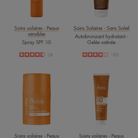
Soins solaires - Peaux
Soins Solaires - Sans Soleil
sensibles
Autobronzant hydratant -
Spray SPF 30
Gelée satinée
4.6
/
5
36
4
/
5
103
-
-
ULTRA
Lait
STICK
solaire
SPF50
SPF50
Soins solaires - Peaux
Soins solaires - Peaux