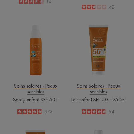
4.3
/
5
16
-
2.6
/
5
42
-
Spray
Lait
enfant
enfant
SPF
SPF
50+
50+
250ml
Soins solaires - Peaux
Soins solaires - Peaux
sensibles
sensibles
Spray enfant SPF 50+
Lait enfant SPF 50+ 250ml
4.8
/
5
573
4.7
/
5
54
-
-
Lait
Brume