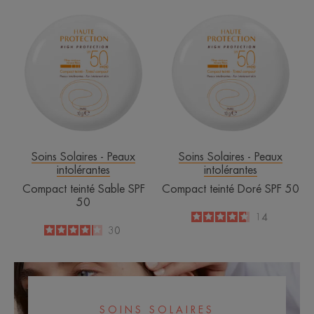
Compact
Compact
teinté
teinté
Sable
Doré
SPF
SPF
50
50
Soins Solaires - Peaux
Soins Solaires - Peaux
intolérantes
intolérantes
Compact teinté Sable SPF
Compact teinté Doré SPF 50
50
4.6
/
5
14
-
4.1
/
5
30
-
SOINS SOLAIRES