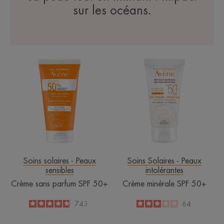
sur les océans.
Crème
Crème
sans
minérale
parfum
SPF
SPF
50+
50+
Soins solaires - Peaux
Soins Solaires - Peaux
sensibles
intolérantes
Crème sans parfum SPF 50+
Crème minérale SPF 50+
4.8
/
5
743
3
/
5
64
-
-