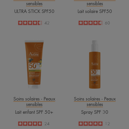
sensibles
sensibles
ULTRA STICK SPF50
Lait solaire SPF50
4.5
/
5
42
4.6
/
5
60
-
-
Lait
Spray
enfant
SPF
SPF
30
50+
Soins solaires - Peaux
Soins solaires - Peaux
sensibles
sensibles
Lait enfant SPF 50+
Spray SPF 30
5
/
5
24
5
/
5
12
-
-