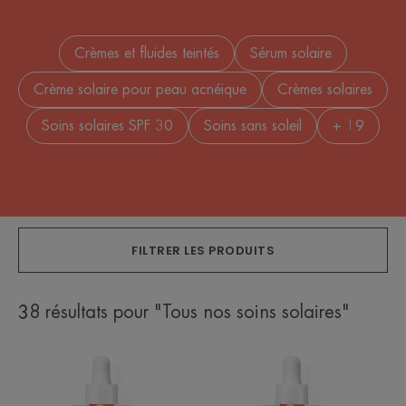
Crèmes et fluides teintés
Sérum solaire
Crème solaire pour peau acnéique
Crèmes solaires
Soins solaires SPF 30
Soins sans soleil
+ 19
FILTRER LES PRODUITS
38 résultats pour "Tous nos soins solaires"
Ultra
Ultra
Serum
Serum
SPF50+
SPF50+