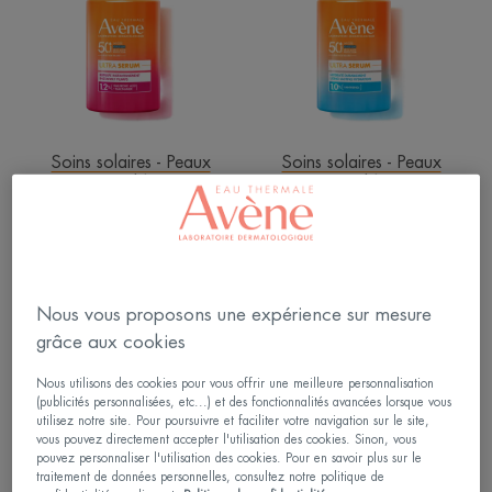
Repulpe
Hydrate
instantanément
durablement
Soins solaires - Peaux
Soins solaires - Peaux
sensibles
sensibles
Ultra Serum SPF50+ Repulpe
Ultra Serum SPF50+ Hydrate
instantanément
durablement
4.4
/
5
177
4.6
/
5
31
-
-
Nous vous proposons une expérience sur mesure
Ultra
Crème
grâce aux cookies
Serum
teintée
Nous utilisons des cookies pour vous offrir une meilleure personnalisation
SPF50+
SPF
(publicités personnalisées, etc...) et des fonctionnalités avancées lorsque vous
Active
50+
utilisez notre site. Pour poursuivre et faciliter votre navigation sur le site,
l'éclat
vous pouvez directement accepter l'utilisation des cookies. Sinon, vous
pouvez personnaliser l'utilisation des cookies. Pour en savoir plus sur le
traitement de données personnelles, consultez notre politique de