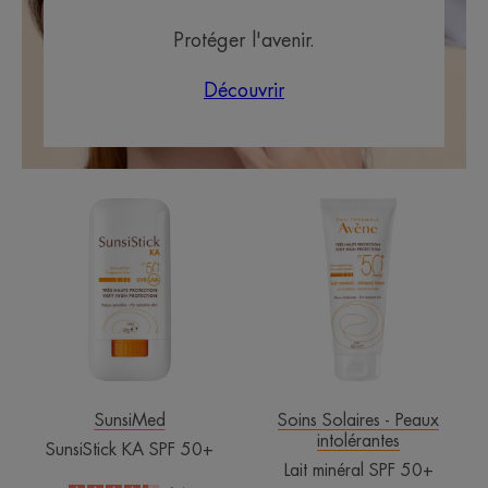
Protéger l'avenir.
Découvrir
SunsiStick
Lait
KA
minéral
SPF
SPF
50+
50+
SunsiMed
Soins Solaires - Peaux
intolérantes
SunsiStick KA SPF 50+
Lait minéral SPF 50+