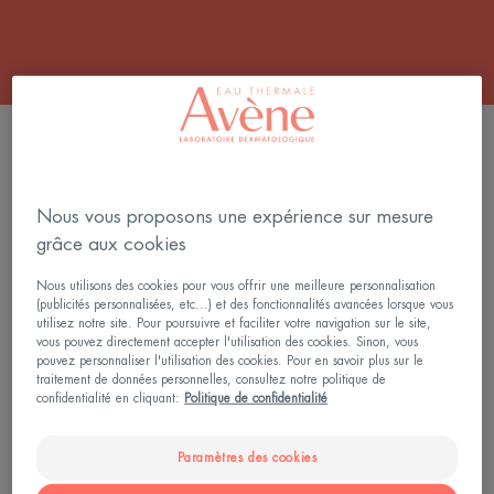
6 résultats pour "Soins visage peau sèche"
XERACALM
XERACALM
A.D
A.D
Nous vous proposons une expérience sur mesure
Baume
Crème
grâce aux cookies
Relipidant
Relipidante
Nous utilisons des cookies pour vous offrir une meilleure personnalisation
(publicités personnalisées, etc...) et des fonctionnalités avancées lorsque vous
utilisez notre site. Pour poursuivre et faciliter votre navigation sur le site,
vous pouvez directement accepter l'utilisation des cookies. Sinon, vous
pouvez personnaliser l'utilisation des cookies. Pour en savoir plus sur le
traitement de données personnelles, consultez notre politique de
confidentialité en cliquant:
Politique de confidentialité
XeraCalm
XeraCalm
XERACALM A.D Baume
XERACALM A.D Crème
Paramètres des cookies
Relipidant
Relipidante