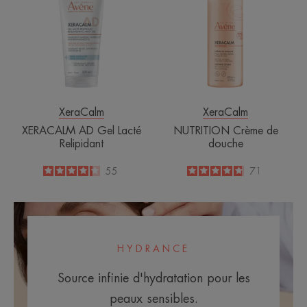
Gel
de
Lacté
douche
Relipidant
XeraCalm
XeraCalm
XERACALM AD Gel Lacté
NUTRITION Crème de
Relipidant
douche
4.2
/
5
55
4.8
/
5
71
-
-
HYDRANCE
Source infinie d'hydratation pour les
peaux sensibles.