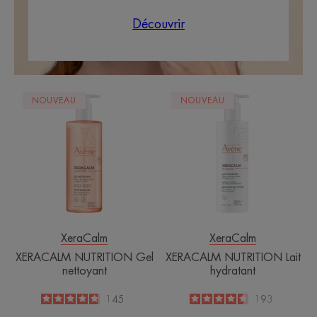
Découvrir
XERACALM
XERACALM
NOUVEAU
NOUVEAU
NUTRITION
NUTRITION
Gel
Lait
nettoyant
hydratant
XeraCalm
XeraCalm
XERACALM NUTRITION Gel
XERACALM NUTRITION Lait
nettoyant
hydratant
4.8
/
5
145
4.6
/
5
193
-
-