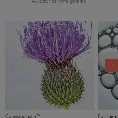
Au cœur de notre gamme
Comedoclastin™
Eau ther