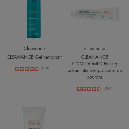
nettoyant
Peeling
crème
intensive
poussées
de
boutons
Cleanance
Cleanance
CLEANANCE Gel nettoyant
CLEANANCE
COMEDOMED Peeling
4.8
/
5
1 791
crème intensive poussées de
-
boutons
4.5
/
5
288
-
CLEANANCE
Masque
détox