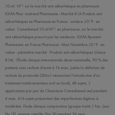
30 ml - N°1 sur le marché anti séborrhéique en pharmacie.
IQVIA Phar- matrend Pharmaone - Marché 83A Produits anti
séborrhéiques en Pharmacie en France - octobre 2019 - en
valeur. Comedomed 30 ml-N°1 en pharmacie, sur le marché
anti séborrhéique prescrit par les médecins. IQVIA-Xponent
Pharmaone -en France Pharmacie - Mois Novembre 2019 - en
valeur - périmètre marché : Produits anti séborrhéiques (classe
83A). 3Étude clinique internationale observationnelle, 90 % des
patients sans rechute d’acné à T6 mois, (selon la définition de
rechute du protocole GEA≥3 nécessitant l’introduction d’un
traitement médicamenteux oral ou local), 48 sujets, 2
applications par jour de Cleanance Comedomed seul pendant
6 mois. 436 sujets présentant des imperfections légères à
modérées. Etude clinique comparative (groupe traité 2 fois /jour
N=18), groupe contrôle (N=18) pendant 56 jours.