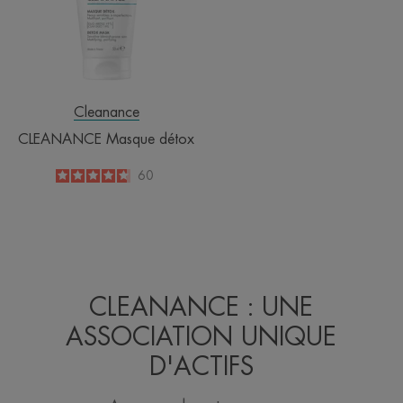
Cleanance
CLEANANCE Masque détox
4.7
/
5
60
-
CLEANANCE : UNE
ASSOCIATION UNIQUE
D'ACTIFS