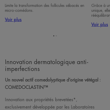
Limite la transformation des follicules sébacés en
Grâce à un
micro-comédons.
unique, ell
rééquilibran
Voir plus
Voir plus
Aller
Aller
à
à
l'item
l'item
1
2
Innovation dermatologique anti-
imperfections
Un nouvel actif comedolyptique d’origine vétégal :
COMEDOCLASTIN™
Innovation aux propriétés brevetées*,
exclusivement développée par les Laboratoires