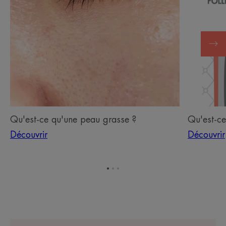
ce
ce
qu'une
qu'une
peau
peau
grasse
à
?
imperfect
?
Qu'est-ce qu'une peau grasse ?
Qu'est-ce
Découvrir
Découvrir
Aller
Aller
Aller
à
à
à
l'item
l'item
l'item
1
2
3