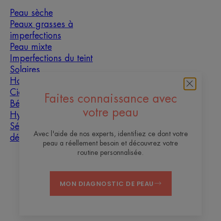
Peau sèche
Peaux grasses à
imperfections
Peau mixte
Imperfections du teint
Solaires
Homme
Cicatrisation
Faites connaissance avec
Bébé
votre peau
Hyperkératose
Sécheresse et
Avec l'aide de nos experts, identifiez ce dont votre
déshydratation
peau a réellement besoin et découvrez votre
routine personnalisée.
À propos
MON DIAGNOSTIC DE PEAU
Contact
Questions fréquentes