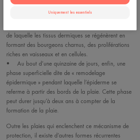
l’inflammation est trop intense, des interventions
Uniquement les essentiels
médicales seront nécessaires.
• Une phase de cicatrisation profonde au cours
de laquelle les tissus dermiques se régénèrent en
formant des bourgeons charnus, des proliférations
riches en vaisseaux et en cellules.
• Au bout d’une quinzaine de jours, enfin, une
phase superficielle dite de « remodelage
épidermique » pendant laquelle l’épiderme se
referme à partir des bords de la plaie. Cette phase
peut durer jusqu’à deux ans à compter de la
formation de la plaie.
Outre les plaies qui enclenchent ce mécanisme de
protection, il existe d’autres formes récurrentes