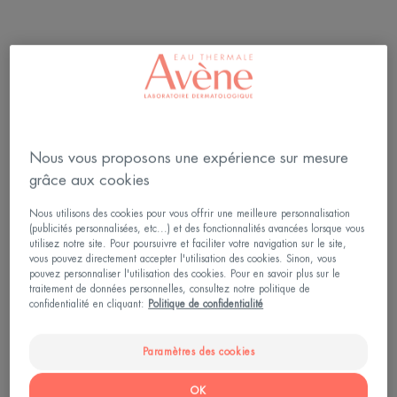
Vivre, c’est confronter l’enveloppe à la fois fragile et
robuste qu’est sa peau aux aléas du quotidien : le
dérapage du couteau en cuisine, la chute dans la
cour de récré, l’atelier bricolage qui finit mal…
Nous vous proposons une expérience sur mesure
Face aux petits bobos comme aux grandes
grâce aux cookies
blessures, la peau va enclencher une mécanique de
précision, une des propriétés les plus remarquables
Nous utilisons des cookies pour vous offrir une meilleure personnalisation
(publicités personnalisées, etc...) et des fonctionnalités avancées lorsque vous
des tissus humains : la cicatrisation.
utilisez notre site. Pour poursuivre et faciliter votre navigation sur le site,
vous pouvez directement accepter l'utilisation des cookies. Sinon, vous
pouvez personnaliser l'utilisation des cookies. Pour en savoir plus sur le
La cicatrisation est un processus de réparation des
traitement de données personnelles, consultez notre politique de
confidentialité en cliquant:
Politique de confidentialité
tissus cutanés qui s’articule autour de trois étapes :
• Une phase inflammatoire qui s’étale sur 2 à 7
Paramètres des cookies
jours et au cours de laquelle votre peau, qui
apparait alors rouge et chaude, va se défendre. Si
OK