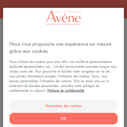
FILTRER LES PRODUITS
Nous vous proposons une expérience sur mesure
2 résultats pour "Masques"
grâce aux cookies
LES
CLEANANCE
Nous utilisons des cookies pour vous offrir une meilleure personnalisation
ESSENTIELS
Masque
(publicités personnalisées, etc...) et des fonctionnalités avancées lorsque vous
utilisez notre site. Pour poursuivre et faciliter votre navigation sur le site,
Masque
détox
vous pouvez directement accepter l'utilisation des cookies. Sinon, vous
apaisant
pouvez personnaliser l'utilisation des cookies. Pour en savoir plus sur le
hydratant
traitement de données personnelles, consultez notre politique de
confidentialité en cliquant:
Politique de confidentialité
Paramètres des cookies
OK
Les Essentiels
Cleanance