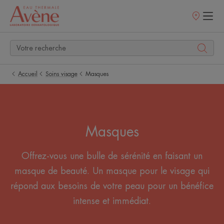
Points
de
vente
Accueil
Soins visage
Masques
Masques
Offrez-vous une bulle de sérénité en faisant un
masque de beauté. Un masque pour le visage qui
répond aux besoins de votre peau pour un bénéfice
intense et immédiat.