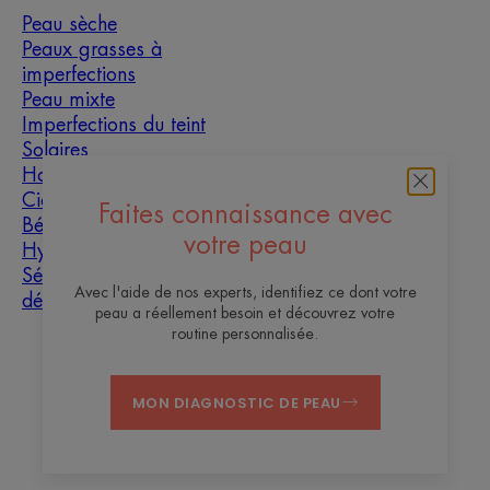
Peau sèche
Peaux grasses à
imperfections
Peau mixte
Imperfections du teint
Solaires
Homme
Cicatrisation
Faites connaissance avec
Bébé
votre peau
Hyperkératose
Sécheresse et
Avec l'aide de nos experts, identifiez ce dont votre
déshydratation
peau a réellement besoin et découvrez votre
routine personnalisée.
À propos
MON DIAGNOSTIC DE PEAU
Contact
Questions fréquentes