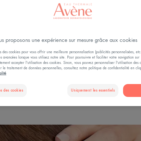
ception des
de vie, du choix
ction, avec comme
produits efficaces,
s proposons une expérience sur mesure grâce aux cookies
s des cookies pour vous offrir une meilleure personnalisation (publicités personnalisées, etc.
és avancées lorsque vous utilisez notre site. Pour poursuivre et faciliter votre navigation sur 
ement accepter l'utilisation des cookies. Sinon, vous pouvez personnaliser l'utilisation des
ur le traitement de données personnelles, consultez notre politique de confidentialité en cl
alité
L’UNITÉ DE PRODUCTION D’AVÈNE-LES-BAINS
s des cookies
Uniquement les essentiels