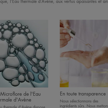
ique, l’Eau thermale d’Avène, aux vertus apaisantes et anti
ouvrir
Découvrir
En
roflore
toute
transparence
au
rmale
Avène
En toute transparence
 Microflore de l'Eau
ermale d'Avène
Nous sélectionnons des
ingrédients sûrs. Nous metton
au thermale d'Avène dispose