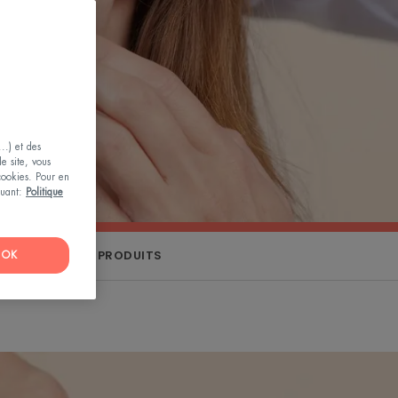
..) et des
le site, vous
 cookies. Pour en
iquant:
Politique
TRI DES PRODUITS
OK