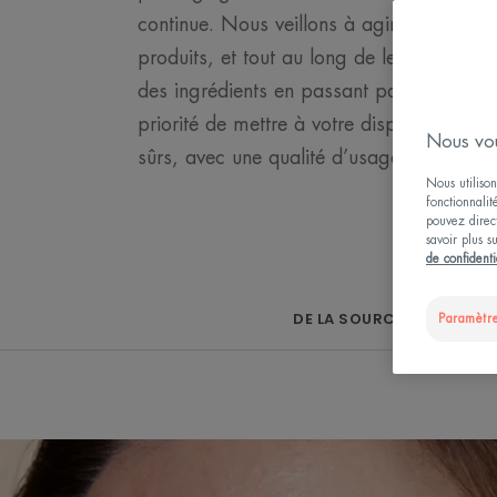
continue. Nous veillons à agir dès la con
produits, et tout au long de leurs cycles 
des ingrédients en passant par la produ
priorité de mettre à votre disposition des 
Nous vou
sûrs, avec une qualité d’usage garantie.
Nous utilison
fonctionnalit
pouvez direct
savoir plus s
de confidenti
DE LA SOURCE À LA PEAU
Paramètre