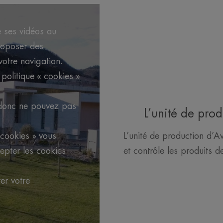
e ses vidéos au
roposer des
votre navigation.
 politique « cookies »
 donc ne pouvez pas
L’unité de pro
 cookies » vous
L’unité de production d’A
epter les cookies
et contrôle les produits 
rer votre