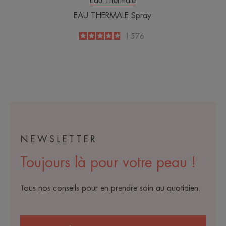
Eau Thermale
EAU THERMALE Spray
4.8
/
5
1 576
-
NEWSLETTER
Toujours là pour votre peau !
Tous nos conseils pour en prendre soin au quotidien.