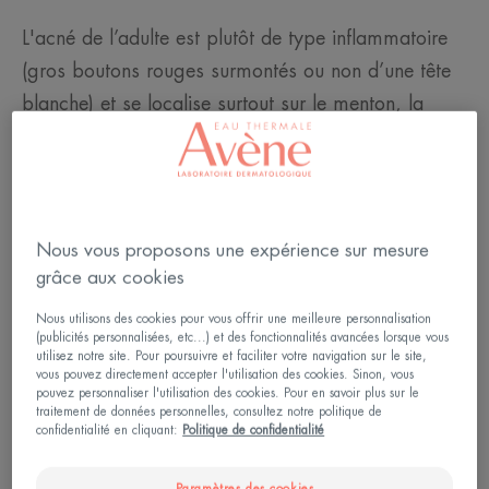
L'acné de l’adulte est plutôt de type inflammatoire
(gros boutons rouges surmontés ou non d’une tête
blanche) et se localise surtout sur le menton, la
mâchoire et dans le haut du cou. Si l'acné n'est pas
traitée, ces lésions parfois profondes sont
susceptibles de laisser des cicatrices.
Nous vous proposons une expérience sur mesure
Autre différence avec l'acné des adolescents : avec
grâce aux cookies
l'âge, la peau s'affine et produit moins de sébum.
Elle est le plus souvent mixte, c’est-à-dire grasse
Nous utilisons des cookies pour vous offrir une meilleure personnalisation
(publicités personnalisées, etc...) et des fonctionnalités avancées lorsque vous
sur la zone T (front, nez, menton) et sèche partout
utilisez notre site. Pour poursuivre et faciliter votre navigation sur le site,
vous pouvez directement accepter l'utilisation des cookies. Sinon, vous
ailleurs. Elle est également plus sensible et réactive.
pouvez personnaliser l'utilisation des cookies. Pour en savoir plus sur le
traitement de données personnelles, consultez notre politique de
Pour le rituel de soin quotidien de la peau acnéique
confidentialité en cliquant:
Politique de confidentialité
de l'adulte, le choix des produits est donc
important. Surtout si en parallèle, vous êtes suivi(e)