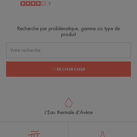
4
/
5
9
-
Recherche par problématique, gamme ou type de
produit
RECHERCHER
L'Eau thermale d'Avène