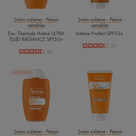
Soins solaires - Peaux
Soins solaires - Peaux
sensibles
sensibles
Eau Thermale Avène ULTRA
Intense Protect SPF50+
FLUID RADIANCE SPF50+
4.2
/
5
32
-
4.4
/
5
42
-
ULTRA
Cleanance
NOUVEAU
FLUID
solaire
Perfecteur
teinté
SPF50+
SPF
50+
Soins solaires - Peaux
Soins solaires - Peaux