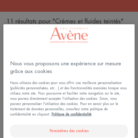
11 résultats pour "Crèmes et fluides teintés"
Crème
Lait
teintée
enfant
SPF
SPF
50+
50+
Nous vous proposons une expérience sur mesure
grâce aux cookies
Nous utilisons des cookies pour vous offrir une meilleure personnalisation
(publicités personnalisées, etc...) et des fonctionnalités avancées lorsque vous
utilisez notre site. Pour poursuivre et faciliter votre navigation sur le site,
Soins solaires - Peaux
Soins solaires - Peaux
vous pouvez directement accepter l'utilisation des cookies. Sinon, vous
pouvez personnaliser l'utilisation des cookies. Pour en savoir plus sur le
sensibles
sensibles
traitement de données personnelles, consultez notre politique de
Crème teintée SPF 50+
Lait enfant SPF 50+
confidentialité en cliquant:
Politique de confidentialité
4.6
/
5
400
5
/
5
24
-
-
Paramètres des cookies