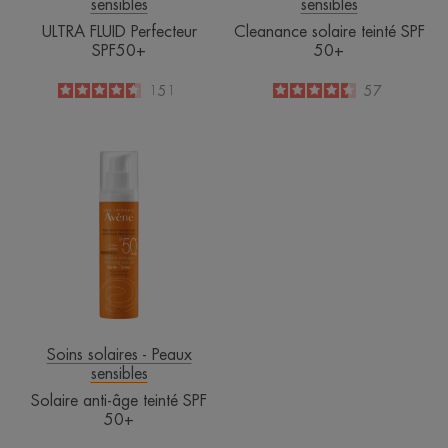
sensibles
sensibles
ULTRA FLUID Perfecteur
Cleanance solaire teinté SPF
SPF50+
50+
4.6
/
5
151
4.5
/
5
57
-
-
Solaire
anti-
âge
teinté
SPF
50+
Soins solaires - Peaux
sensibles
Solaire anti-âge teinté SPF
50+