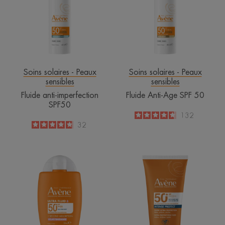
SPF50
SPF
50
Soins solaires - Peaux
Soins solaires - Peaux
sensibles
sensibles
Fluide anti-imperfection
Fluide Anti-Age SPF 50
SPF50
4.6
/
5
132
-
4.8
/
5
32
-
Eau
Intense
Thermale
Protect
Avène
SPF50+
ULTRA
FLUID
RADIANCE
SPF50+