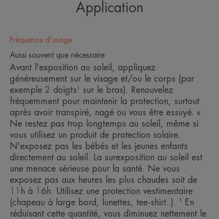
Application
Nos engagements pour limiter l'impact sur le
milieu marin :
Fréquence d’usage
1.Des filtres évalués non écotoxiques testés sur 3
Aussi souvent que nécessaire
espèces clés de la biodiversité marine¹.
Avant l'exposition au soleil, appliquez
généreusement sur le visage et/ou le corps (par
2.Des Produits développés avec des formules
exemple 2 doigts¹ sur le bras). Renouvelez
optimisées pour favoriser leur biodégradabilité² et
fréquemment pour maintenir la protection, surtout
avec un nombre limité de filtres UV.
après avoir transpiré, nagé ou vous être essuyé. «
Des packagings en matériaux recyclés ou
Ne restez pas trop longtemps au soleil, même si
vous utilisez un produit de protection solaire.
recyclables, ou bio-sourcés ou compostables ou
N'exposez pas les bébés et les jeunes enfants
allégés en plastique. Ici : emballage entièrement
directement au soleil. La surexposition au soleil est
recyclable et comportant au moins 30% de
une menace sérieuse pour la santé. Ne vous
exposez pas aux heures les plus chaudes soit de
matières recyclées
11h à 16h. Utilisez une protection vestimentaire
3.Des actions de communication visant à
(chapeau à large bord, lunettes, tee-shirt..). ¹ En
sensibiliser/éduquer le public à la nécessité de
réduisant cette quantité, vous diminuez nettement le