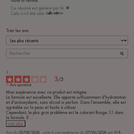
toute la famille.
Ce résumé est généré par IA
Cela a-t-il été utile ?
Oui
Non
Trier les avis
3
/
5
Avis spontané
Mon expérience avec ce produit est mitigée.

La formule est excellente. Elle apporte suffisamment d'hydratation 
et d'antioxydants, sans alcool ni parfum. Dans l'ensemble, elle est 
agréable sur la peau et facile à utiliser.

Cependant, le plus gros problème est le colorant Rouge 33 dans 
la formule. Il 
...
voir plus
Avis du
05/08/2026
, suite à une expérience du
07/06/2026
par
N.R.