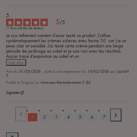
5
/
5
Avis vérifié de testeur
Je suis tellement content d’avoir testé ce produit. J’utilise 
systématiquement les crèmes solaires avec factor 50  car j’ai un 
peau clair et sensible. J’ai testé cette crème pendant une longe 
période de jardinage au soleil et je suis ravi avec les résultats. 
Aucun trace d’exposition au soleil et un 
...
voir plus
Avis du
01/03/2026
, suite à une expérience du
14/02/2026
par
LauraH
P.
Publié à l'origine sur
www.eau-thermale-avene.fr (fr)
Signaler
1
2
3
4
5
6
7