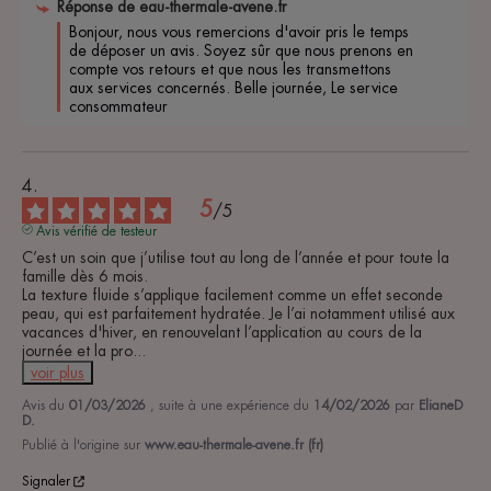
Réponse de
eau-thermale-avene.fr
Bonjour, nous vous remercions d'avoir pris le temps 
de déposer un avis. Soyez sûr que nous prenons en 
compte vos retours et que nous les transmettons 
aux services concernés. Belle journée, Le service 
consommateur 
5
/
5
Avis vérifié de testeur
C’est un soin que j’utilise tout au long de l’année et pour toute la 
famille dès 6 mois. 

La texture fluide s’applique facilement comme un effet seconde 
peau, qui est parfaitement hydratée. Je l’ai notamment utilisé aux 
vacances d'hiver, en renouvelant l’application au cours de la 
journée et la pro
...
voir plus
Avis du
01/03/2026
, suite à une expérience du
14/02/2026
par
ElianeD
D.
Publié à l'origine sur
www.eau-thermale-avene.fr (fr)
Signaler