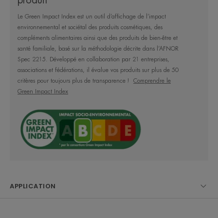
produit
patients en post-actes chirurgicaux ou cicatrices et
Le Green Impact Index est un outil d’affichage de l’impact
tatouages post réépidermisation. Sa formule offre
environnemental et sociétal des produits cosmétiques, des
une très haute tolérance cutanée et oculaire.
compléments alimentaires ainsi que des produits de bien-être et
santé familiale, basé sur la méthodologie décrite dans l’AFNOR
Spec 2215. Développé en collaboration par 21 entreprises,
Ultra Résistant :
associations et fédérations, il évalue vos produits sur plus de 50
Testé dans les conditions les plus exposées (aridité,
critères pour toujours plus de transparence !
Comprendre le
tropiques, hautes altitudes). Est ultra-résistant à
Green Impact Index
l’eau et résistant à la sueur.
Texture hybride :
Sa texture permet une pénétration en 3
secondes**, une hydratation intense durant 8 h***
et une action anti-dessèchement.
APPLICATION
Elle laisse un fini transparent, invisible, sans traces
blanches.