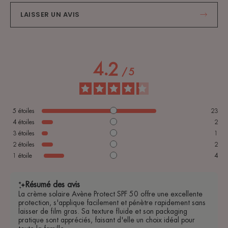
LAISSER UN AVIS
4.2
/
5
5
étoiles
23
4
étoiles
2
3
étoiles
1
2
étoiles
2
1
étoile
4
Résumé des avis
La crème solaire Avène Protect SPF 50 offre une excellente
protection, s'applique facilement et pénètre rapidement sans
laisser de film gras. Sa texture fluide et son packaging
pratique sont appréciés, faisant d'elle un choix idéal pour