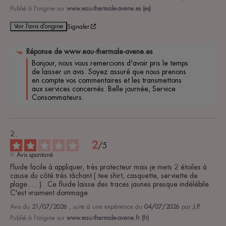
Publié à l'origine sur
www.eau-thermale-avene.es (es)
Voir l’avis d’origine
Signaler
Réponse de
www.eau-thermale-avene.es
Bonjour, nous vous remercions d'avoir pris le temps 
de laisser un avis. Soyez assuré que nous prenons 
en compte vos commentaires et les transmettons 
aux services concernés. Belle journée, Service 
Consommateurs.
2
/
5
Avis spontané
Fluide facile à appliquer, très protecteur mais je mets 2 étoiles à 
cause du côté très tâchant ( tee shirt, casquette, serviette de 
plage..... ).  Ce fluide laisse des traces jaunes presque indélébile. 
C'est vraiment dommage.
Avis du
21/07/2026
, suite à une expérience du
04/07/2026
par
J.P.
Publié à l'origine sur
www.eau-thermale-avene.fr (fr)