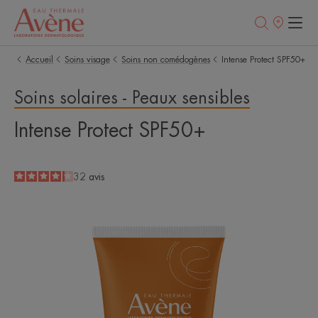
Points
de
vente
Accueil
Soins visage
Soins non comédogènes
Intense Protect SPF50+
Soins solaires - Peaux sensibles
Intense Protect SPF50+
4.2
/
5
32
avis
-