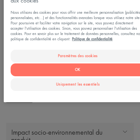
aux cookies
Le fluide Intense Protect SPF50+ est le soin solaire
ultra large spectre pour le visage et le corps
Nous utilisons des cookies pour vous offrir une meilleure personnalisation (publicité
personnalisées, etc...) et des fonctionnalités avancées lorsque vous utilisez notre site
adapté aux conditions de soleil les plus intenses et
Pour poursuivre et faciliter votre navigation sur le site, vous pouvez directement
accepter l'utilisation des cookies. Sinon, vous pouvez personnaliser l'utilisation des
aux peaux les plus sensibles*.
cookies. Pour en savoir plus sur le traitement de données personnelles, consultez no
politique de confidentialité en cliquant:
Politique de confidentialité
Très haute protection :
Paramètres des cookies
Ce soin intègre le TriAsorB, filtre solaire large
spectre qui protège au delà des UVB et UVA,
OK
jusqu'à la lumière bleue HEV. Il protège ainsi de
Uniquement les essentiels
l'accélération du vieillissement cutané.
Voir plus
Très haute tolérance :
Intense Protect 50+ convient aux bébés à partir de
6 mois, aux enfants, aux femmes enceintes, aux
Impact socio-environnemental du
peaux sèches à tendance atopique comme aux