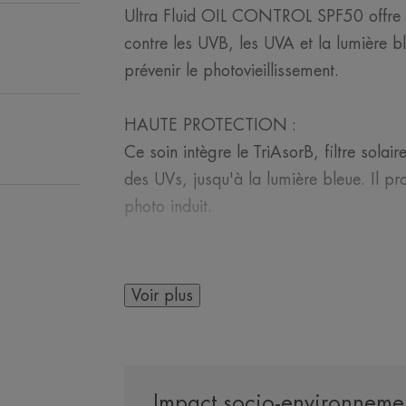
Ultra Fluid OIL CONTROL SPF50 offre u
contre les UVB, les UVA et la lumière b
prévenir le photovieillissement.
HAUTE PROTECTION :
Ce soin intègre le TriAsorB, filtre solai
des UVs, jusqu'à la lumière bleue. Il pr
photo induit.
TEXTURE ULTRA FLUIDE :
Sa technologie [waterlike] offre une tex
Voir plus
sensation de peau nue après application
maquillage.
OIL CONTROL
Impact socio-environnemen