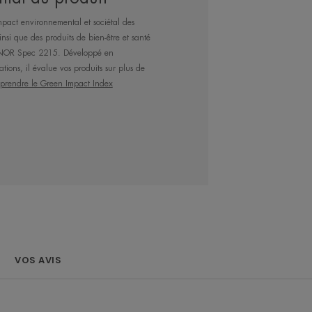
à son actif sébo réducteur la
mpact environnemental et sociétal des
nsi que des produits de bien-être et santé
’AFNOR Spec 2215. Développé en
ations, il évalue vos produits sur plus de
, résistante à l'eau a été développée
rendre le Green Impact Index
otostables qui luttent contre les effets
e application facile et aérienne.
otection des cellules contre les
effets néfastes du soleil même lors de
VOS AVIS
ssi légère que de l'eau. S'absorbe