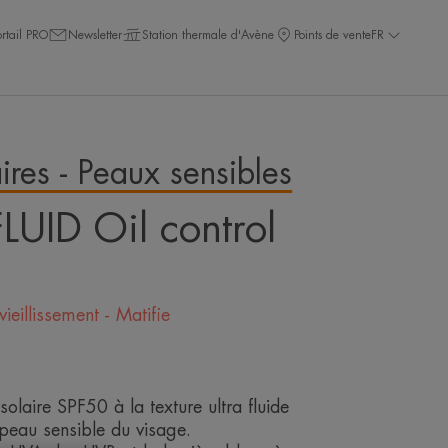
ortail PRO
Newsletter
Station thermale d'Avène
Points de vente
FR
ires - Peaux sensibles
LUID Oil control
ieillissement - Matifie
solaire SPF50 à la texture ultra fluide
peau sensible du visage.