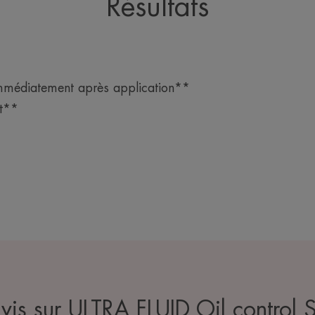
Résultats
immédiatement après application**
nt**
vis sur ULTRA FLUID Oil control