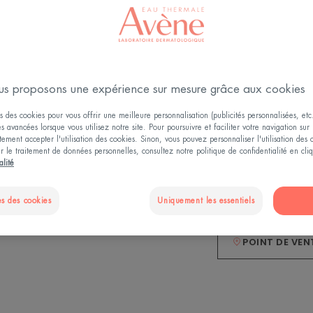
Protège contre le
courte longueur d
Une texture ultra 
S'absorbe rapidem
s proposons une expérience sur mesure grâce aux cookies
Excellente base 
s des cookies pour vous offrir une meilleure personnalisation (publicités personnalisées, etc.
és avancées lorsque vous utilisez notre site. Pour poursuivre et faciliter votre navigation sur 
Sans parfum, bon
ement accepter l'utilisation des cookies. Sinon, vous pouvez personnaliser l'utilisation des
Texture ultra fluid
ur le traitement de données personnelles, consultez notre politique de confidentialité en cl
alité
Flacon
Flacon
50ml
s des cookies
Uniquement les essentiels
POINT DE VEN