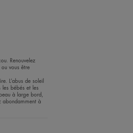
istiques environnementales
res recyclées
 cou. Renouvelez
 ou vous être
re. L’abus de soleil
 les bébés et les
apeau à large bord,
incez abondamment à