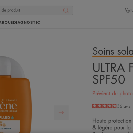
P
ARQUE
DIAGNOSTIC
Soins sola
ULTRA F
SPF50
Prévient du photov
4.7
/
5
36
avis
-
Haute protection 
& légère pour la 