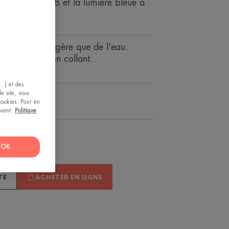
s UVA, les UVB et la lumière bleue à
'onde.
fluide, aussi légère que de l'eau.
ent & fini non collant.
de maquillage.
..) et des
le site, vous
ne tolérance.
 cookies. Pour en
e.
iquant:
Politique
OK
TE
ACHETER EN LIGNE