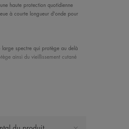
ne haute protection quotidienne
leue à courte longueur d'onde pour
re large spectre qui protège au delà
otège ainsi du vieillissement cutané
ture aussi légère que de l'eau pour une
 ce qui en fait une parfaite base de
tal du produit