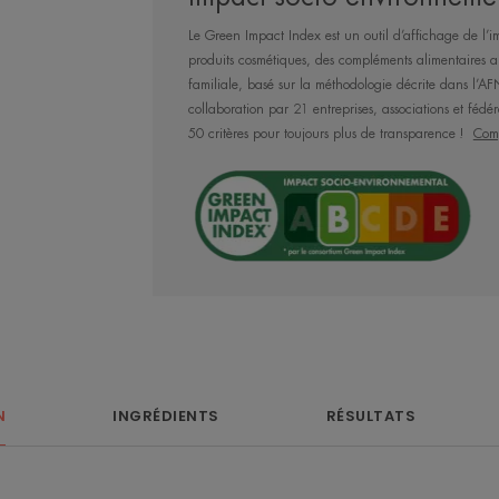
Ce soin assure un effet matifiant grace 
Le Green Impact Index est un outil d’affichage de l’i
monolaurine.
produits cosmétiques, des compléments alimentaires ai
familiale, basé sur la méthodologie décrite dans l
collaboration par 21 entreprises, associations et fédér
Sa formule haute tolérance, sans parfum
50 critères pour toujours plus de transparence !
Comp
pour les peaux sensibles.
Bénéfices
Photoprotecteur : des filtres UVB-UVA ph
nocifs du rayonnement solaire.
Texture ultra fluide & légère : permet un
Antioxydant : contribue à assurer une pr
radicaux libres.
Résistant à l'eau : protège la peau des 
N
INGRÉDIENTS
RÉSULTATS
la baignade.Une texture ultra fluide, au
rapidement & fini non collant.
Excellente base de maquillage.