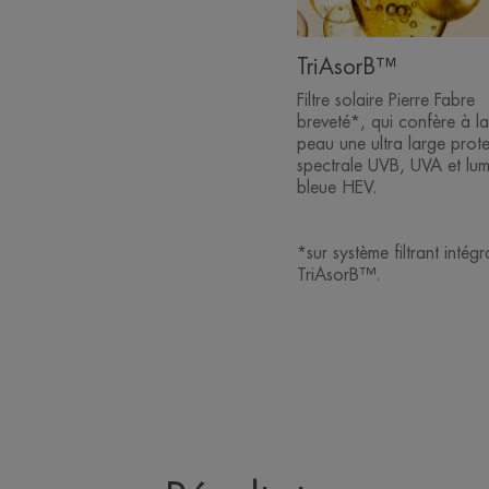
TriAsorB™
Filtre solaire Pierre Fabre
breveté*, qui confère à la
peau une ultra large prot
spectrale UVB, UVA et lum
bleue HEV.
*sur système filtrant intégr
TriAsorB™.