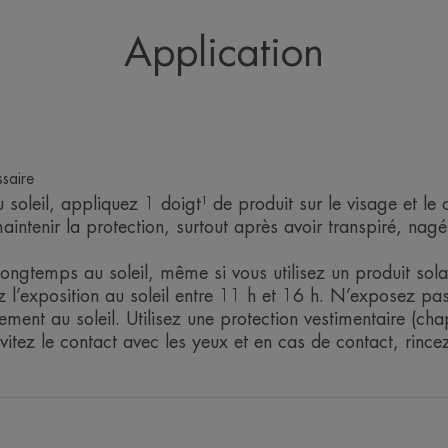
Application
ENVIRONNEMENT
Fiche produit relative aux qualités et caractér
Emballage comportant au moins 51% de matiè
Emballage entièrement recyclable
saire
u soleil, appliquez 1 doigt¹ de produit sur le visage et le
ntenir la protection, surtout après avoir transpiré, nagé
ongtemps au soleil, même si vous utilisez un produit solai
z l’exposition au soleil entre 11 h et 16 h. N’exposez pas
tement au soleil. Utilisez une protection vestimentaire (ch
). Évitez le contact avec les yeux et en cas de contact, r