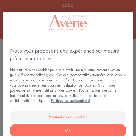
peau.
1 résultat pour "Crème solaire pour peau
Nous vous proposons une expérience sur mesure
acnéique"
grâce aux cookies
ULTRA
Nous utilisons des cookies pour vous offrir une meilleure personnalisation
FLUID
(publicités personnalisées, etc...) et des fonctionnalités avancées lorsque vous
utilisez notre site. Pour poursuivre et faciliter votre navigation sur le site,
Oil
vous pouvez directement accepter l'utilisation des cookies. Sinon, vous
control
pouvez personnaliser l'utilisation des cookies. Pour en savoir plus sur le
traitement de données personnelles, consultez notre politique de
SPF50
confidentialité en cliquant:
Politique de confidentialité
Paramètres des cookies
OK
Soins solaires - Peaux