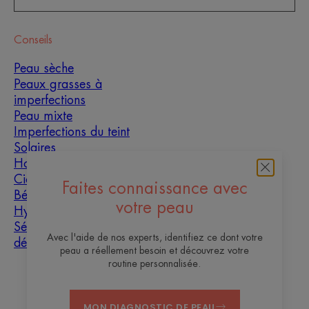
Conseils
Peau sèche
Peaux grasses à
imperfections
Peau mixte
Imperfections du teint
Solaires
Homme
Cicatrisation
Faites connaissance avec
Bébé
votre peau
Hyperkératose
Sécheresse et
Avec l'aide de nos experts, identifiez ce dont votre
déshydratation
peau a réellement besoin et découvrez votre
routine personnalisée.
À propos
MON DIAGNOSTIC DE PEAU
Contact
Questions fréquentes