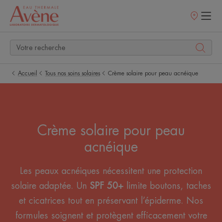
Points
de
vente
Accueil
Tous nos soins solaires
Crème solaire pour peau acnéique
Crème solaire pour peau
acnéique
Les peaux acnéiques nécessitent une protection
solaire adaptée. Un
SPF 50+
limite boutons, taches
et cicatrices tout en préservant l’épiderme. Nos
formules soignent et protègent efficacement votre