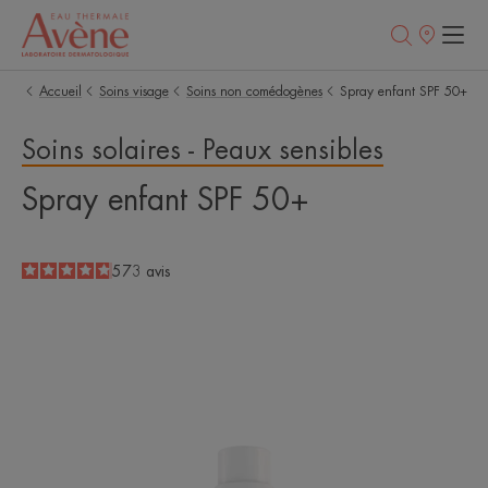
Points
de
vente
Accueil
Soins visage
Soins non comédogènes
Spray enfant SPF 50+
Soins solaires - Peaux sensibles
Spray enfant SPF 50+
4.8
/
5
573
avis
-