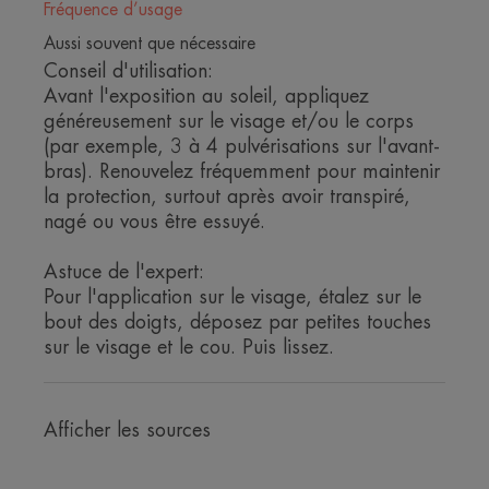
Fréquence d’usage
pour la peau sensible des enfants.
Aussi souvent que nécessaire
Conseil d'utilisation:
Bénéfices
Avant l'exposition au soleil, appliquez
généreusement sur le visage et/ou le corps
• ANTIOXYDANT : contribue à assurer une
(par exemple, 3 à 4 pulvérisations sur l'avant-
protection des cellules contre les radicaux libres.
bras). Renouvelez fréquemment pour maintenir
• SANS PARFUM : pour un plus grand respect des
la protection, surtout après avoir transpiré,
peaux sensibles ou intolérantes.
nagé ou vous être essuyé.
• PHOTOPROTECTEUR : des filtres UVB-UVA
photostables qui luttent contre les effets nocifs du
Astuce de l'expert:
rayonnement solaire.
Pour l'application sur le visage, étalez sur le
• SANS EFFET BLANC : pour une protection
bout des doigts, déposez par petites touches
invisible.
sur le visage et le cou. Puis lissez.
*Les produits solaires ne procurent pas une protection totale contre les UV.
Afficher les sources