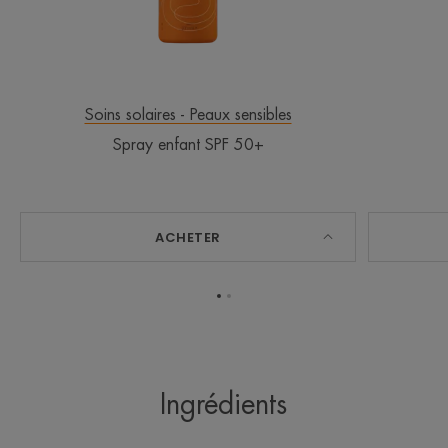
Soins solaires - Peaux sensibles
Spray enfant SPF 50+
ACHETER
Aller
Aller
à
à
l'item
l'item
1
2
Ingrédients