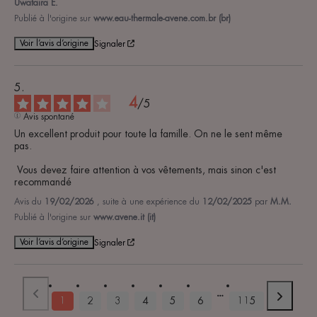
Uwataira É.
Publié à l'origine sur
www.eau-thermale-avene.com.br (br)
Voir l’avis d’origine
Signaler
4
/
5
Avis spontané
Un excellent produit pour toute la famille. On ne le sent même 
pas.

 Vous devez faire attention à vos vêtements, mais sinon c'est 
recommandé
Avis du
19/02/2026
, suite à une expérience du
12/02/2025
par
M.M.
Publié à l'origine sur
www.avene.it (it)
Voir l’avis d’origine
Signaler
1
2
3
4
5
6
115