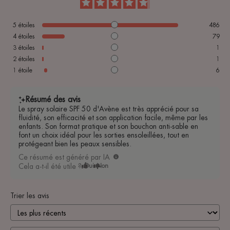
5
étoiles
486
4
étoiles
79
3
étoiles
1
2
étoiles
1
1
étoile
6
Résumé des avis
Le spray solaire SPF 50 d'Avène est très apprécié pour sa
fluidité, son efficacité et son application facile, même par les
enfants. Son format pratique et son bouchon anti-sable en
font un choix idéal pour les sorties ensoleillées, tout en
protégeant bien les peaux sensibles.
Ce résumé est généré par IA
Cela a-t-il été utile ?
Oui
Non
Trier les avis