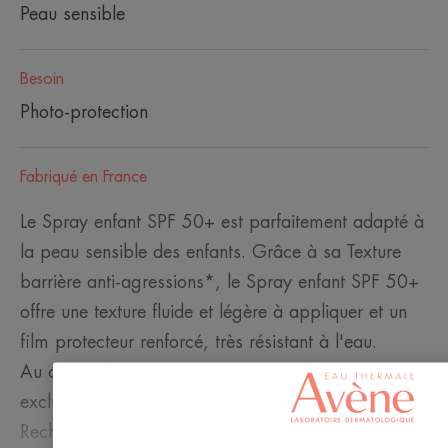
Peau sensible
Besoin
Photo-protection
Fabriqué en France
Le Spray enfant SPF 50+ est parfaitement adapté à
la peau sensible des enfants. Grâce à sa Texture
barrière anti-agressions*, le Spray enfant SPF 50+
offre une texture fluide et légère à appliquer et un
film protecteur renforcé, très résistant à l'eau.
Au coeur du Spray enfant SPF 50+, l'association
exclusive Sunsitive® protection, issue de la
Recherche Pierre Fabre et composée :