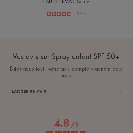
EAU THERMALE Spray
4.8
/
5
1 576
-
Vos avis sur Spray enfant SPF 50+
Dites-nous tout, votre avis compte vraiment pour
nous.
LAISSER UN AVIS
4.8
/
5