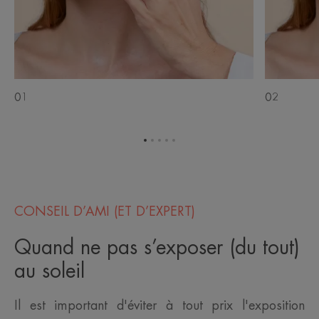
01
02
Aller
Aller
Aller
Aller
Aller
à
à
à
à
à
l'item
l'item
l'item
l'item
l'item
1
2
3
4
5
CONSEIL D’AMI (ET D’EXPERT)
Quand ne pas s’exposer (du tout)
au soleil
Il est important d'éviter à tout prix l'exposition