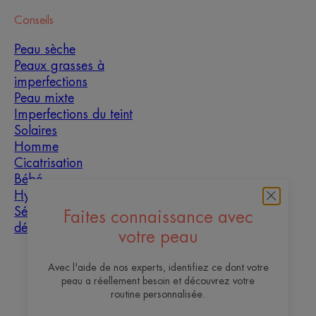
Conseils
Peau sèche
Peaux grasses à
imperfections
Peau mixte
Imperfections du teint
Solaires
Homme
Cicatrisation
Bébé
Hyperkératose
Sécheresse et
Faites connaissance avec
déshydratation
votre peau
À propos
Avec l'aide de nos experts, identifiez ce dont votre
peau a réellement besoin et découvrez votre
Contact
Questions fréquentes
routine personnalisée.