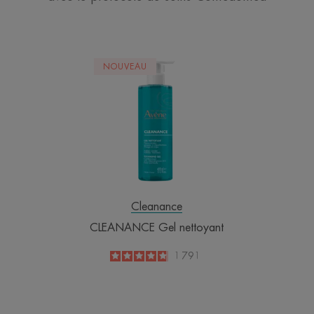
CLEANANCE
NOUVEAU
Gel
nettoyant
Cleanance
CLEANANCE Gel nettoyant
4.8
/
5
1 791
-