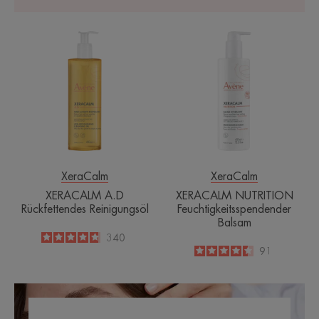
XERACALM
XERACALM
A.D
NUTRITION
Rückfettendes
Feuchtigkeitss
Reinigungsöl
Balsam
XeraCalm
XeraCalm
XERACALM A.D
XERACALM NUTRITION
Rückfettendes Reinigungsöl
Feuchtigkeitsspendender
Balsam
4.8
/
5
340
-
4.5
/
5
91
-