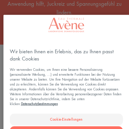
Anwendung hilft, Juckreiz und Spannungsgefühl zu
lindern.
Wir bieten Ihnen ein Erlebnis, das zu Ihnen passt
4 Ergebnisse "Hautpflege für sehr trockene
dank Cookies
Haut"
Wir verwenden Cookies, um Ihnen eine bessere Personalisierung
Creme
XERACALM
(personalisierte Werbung, ...) und erweiterte Funktionen bei der Nutzung
A.D
unserer Website zu bieten. Um Ihre Navigation auf der Website fortzusetzen
und zu erleichtern, können Sie die Verwendung von Cookies direkt
Beruhigendes
akzeptieren. Andernfalls können Sie die Verwendung von Cookies anpassen.
Konzentrat
Weitere Informationen über die Verarbeitung personenbezogener Daten finden
Sie in unserer Datenschutzrichtlinie, indem Sie unten
klicken:
Datenschutzbestimmungen
Cookie-Einstellungen