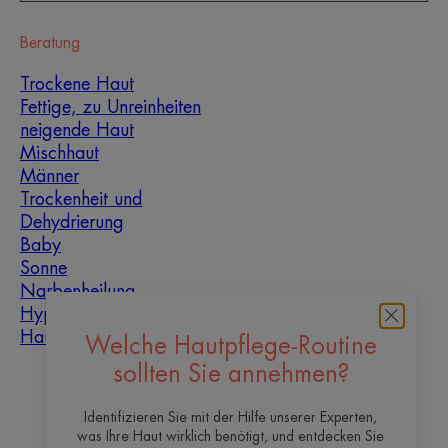
Beratung
Trockene Haut
Fettige, zu Unreinheiten
neigende Haut
Mischhaut
Männer
Trockenheit und
Dehydrierung
Baby
Sonne
Narbenheilung
Hyperkeratose
Hautunreinheiten
Welche Hautpflege-Routine
sollten Sie annehmen?
Über uns
Identifizieren Sie mit der Hilfe unserer Experten,
Kontakt
Häufig gestellte Fragen
was Ihre Haut wirklich benötigt, und entdecken Sie