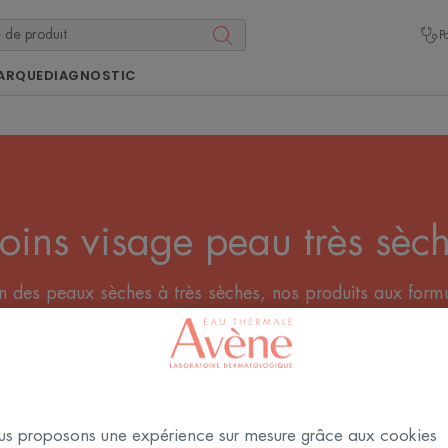
P
ARQUE
DIAGNOSTIC
oins visage peau très sèc
ion des peaux sèches à très sèches, nos produits aux formu
buent à réparer la barrière épidermique et à relipider la p
vous aidera à diminuer démangeaisons et tiraillements.
s proposons une expérience sur mesure grâce aux cookies