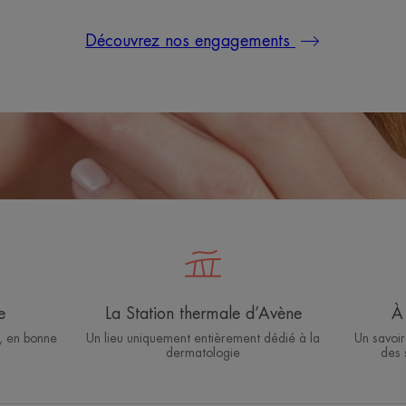
Découvrez nos engagements
e
La Station thermale d’Avène
À 
, en bonne
Un lieu uniquement entièrement dédié à la
Un savoir
dermatologie
des 