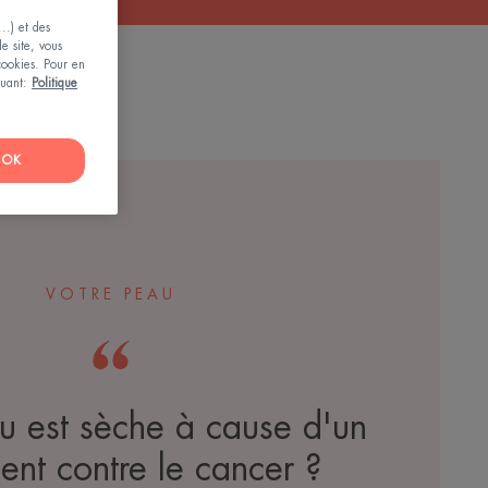
..) et des
le site, vous
 cookies. Pour en
iquant:
Politique
OK
VOTRE PEAU
u est sèche à cause d'un
ment contre le cancer ?