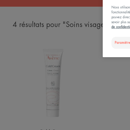
Nous utilison
fonctionnalit
pouvez direct
savoir plus s
4 résultats pour "Soins visage peau t
de confidenti
Paramètre
Crème