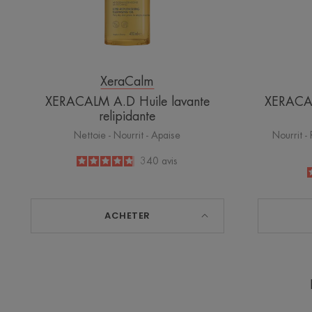
XeraCalm
XERACALM A.D Huile lavante
XERACA
relipidante
Nettoie - Nourrit - Apaise
Nourrit -
4.8
/
5
340
avis
-
ACHETER