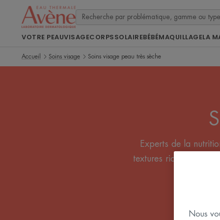
VOTRE PEAU
VISAGE
CORPS
SOLAIRE
BÉBÉ
MAQUILLAGE
LA M
Accueil
Soins visage
Soins visage peau très sèche
S
Experts de la nutrit
textures riches contri
Nous vou