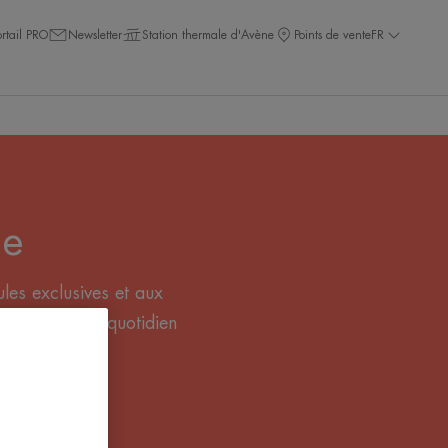
ortail PRO
Newsletter
Station thermale d'Avène
Points de vente
FR
he
les exclusives et aux
eau. Un usage quotidien