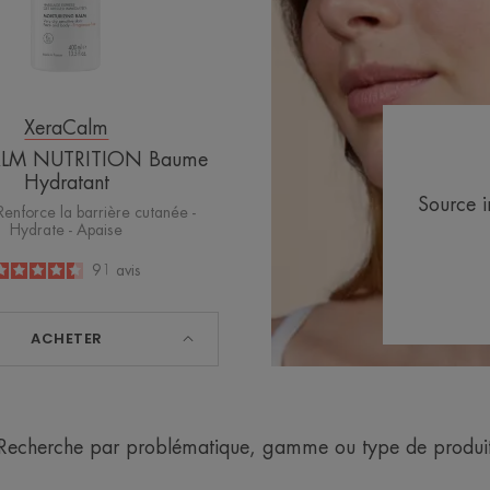
XeraCalm
LM NUTRITION Baume
Hydratant
Source i
 Renforce la barrière cutanée -
Hydrate - Apaise
4.5
/
5
91
avis
-
ACHETER
Recherche par problématique, gamme ou type de produi