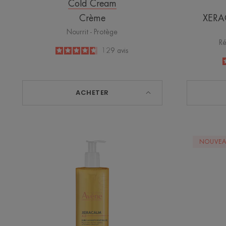
Cold Cream
Crème
XERA
Nourrit - Protège
Ré
4.6
/
5
129
avis
-
ACHETER
XERACALM
NOUVE
A.D
Huile
lavante
relipidante