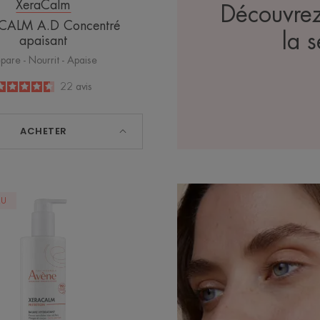
XeraCalm
Découvrez 
CALM A.D Concentré
la 
apaisant
pare - Nourrit - Apaise
4.6
/
5
22
avis
-
ACHETER
XERACALM
AU
NUTRITION
Baume
Hydratant