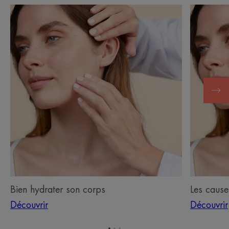
Découvrir
Découvrir
Bien
Les
hydrater
causes
son
d'une
corps
peau
sèche
Bien hydrater son corps
Les cause
Découvrir
Découvrir