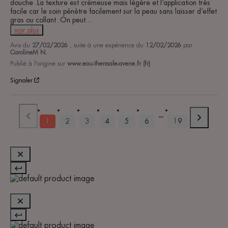
douche .La texture est crémeuse mais légère et l’application très 
facile car le soin pénètre facilement sur la peau sans laisser d’effet 
gras ou collant .On peut
...
voir plus
Avis du
27/02/2026
, suite à une expérience du
12/02/2026
par
CarolineM N.
Publié à l'origine sur
www.eau-thermale-avene.fr (fr)
Signaler
1
2
3
4
5
6
19