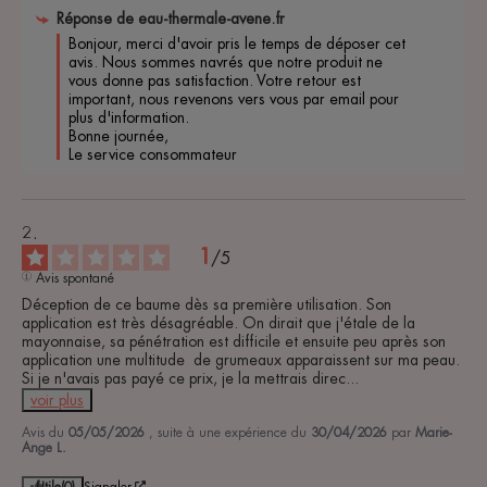
Réponse de
eau-thermale-avene.fr
Bonjour, merci d'avoir pris le temps de déposer cet 
avis. Nous sommes navrés que notre produit ne 
vous donne pas satisfaction. Votre retour est 
important, nous revenons vers vous par email pour 
plus d'information. 

Bonne journée, 

Le service consommateur 
1
/
5
Avis spontané
Déception de ce baume dès sa première utilisation. Son 
application est très désagréable. On dirait que j'étale de la 
mayonnaise, sa pénétration est difficile et ensuite peu après son 
application une multitude  de grumeaux apparaissent sur ma peau. 
Si je n'avais pas payé ce prix, je la mettrais direc
...
voir plus
Avis du
05/05/2026
, suite à une expérience du
30/04/2026
par
Marie-
Ange L.
Utile
(0)
Signaler