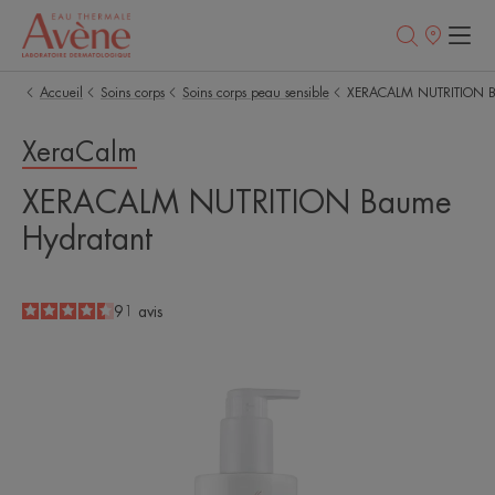
Points
de
vente
Accueil
Soins corps
Soins corps peau sensible
XERACALM NUTRITION B
XeraCalm
XERACALM NUTRITION Baume
Hydratant
4.5
/
5
91
avis
-