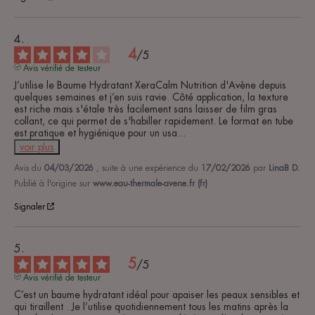
4
/
5
Avis vérifié de testeur
J’utilise le Baume Hydratant XeraCalm Nutrition d'Avène depuis 
quelques semaines et j’en suis ravie. Côté application, la texture 
est riche mais s'étale très facilement sans laisser de film gras 
collant, ce qui permet de s'habiller rapidement. Le format en tube 
est pratique et hygiénique pour un usa
...
voir plus
Avis du
04/03/2026
, suite à une expérience du
17/02/2026
par
LinaB D.
Publié à l'origine sur
www.eau-thermale-avene.fr (fr)
Signaler
5
/
5
Avis vérifié de testeur
C’est un baume hydratant idéal pour apaiser les peaux sensibles et  
qui tiraillent . Je l’utilise quotidiennement tous les matins après la 