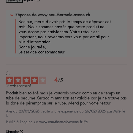
Réponse de
www.eau-thermale-avene.ch
Bonjour, merci d'avoir pris le temps de déposer cet 
avis. Nous sommes navrés que notre produit ne 
vous donne pas satisfaction. Votre retour est 
important, nous revenons vers vous par email pour 
plus d'information. 

Bonne journée, 

Le service consommateur 
4
/
5
Avis spontané
Produit bien toléré mais je voudrais savoir combien de temps un 
tube de beaume Xeracalm nutrition est valable car je ne trouve pas 
la date de péremption sur le tube. Merci pour votre retour.
Avis du
20/03/2026
, suite à une expérience du
26/02/2026
par
Mireille
T.
Publié à l'origine sur
www.eau-thermale-avene.fr (fr)
Signaler