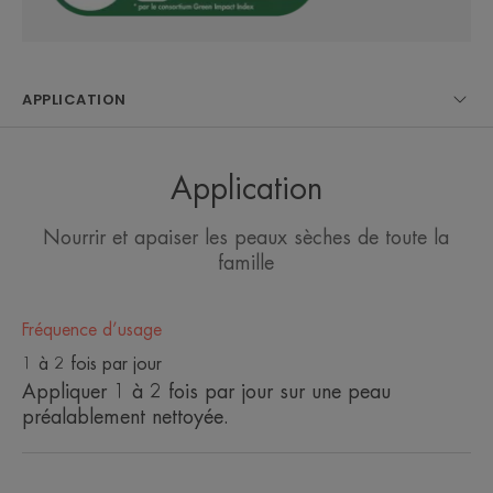
toute la famille
• Hydrate pendant 48h*
• Renforce la barrière cutanée
APPLICATION
TEXTURE
ENVIRONNEMENT
Application
Avantage de la texture
Nourrir et apaiser les peaux sèches de toute la
Une texture non grasse et non collante pour une application
famille
et un habillage express.
Senteur du contenu
Fréquence d’usage
Sans parfum
1 à 2 fois par jour
Appliquer 1 à 2 fois par jour sur une peau
*Test instrumental, 30 sujets, 2 fois/j durant 7 j.
préalablement nettoyée.