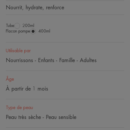
Nourrit, hydrate, renforce
Tube
Tube
200ml
Flacon pompe
Flacon
400ml
pompe
Utilisable par
Nourrissons - Enfants - Famille - Adultes
Âge
À partir de 1 mois
Type de peau
Peau très sèche - Peau sensible