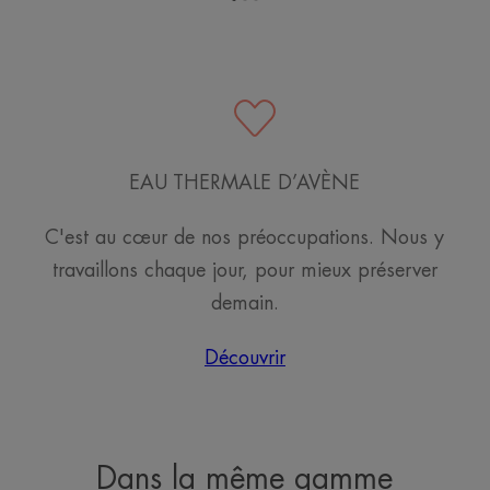
Aller
Aller
Aller
à
à
à
l'item
l'item
l'item
1
2
3
​
EAU THERMALE D’AVÈNE
C'est au cœur de nos préoccupations. Nous y
travaillons chaque jour, pour mieux préserver
demain.
Découvrir
Dans la même gamme