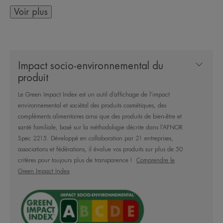
express. Il bénéficie d'une démarche
Voir plus
écoresponsable. Son emballage 400ml contient
70% de matières recyclées. Le flacon est en
plastique 100% recyclé**
Impact socio-environnemental du
produit
*Test instrumental, 30 sujets, 2 fois/j durant 7 j.
Le Green Impact Index est un outil d’affichage de l’impact
**hors pompe
environnemental et sociétal des produits cosmétiques, des
compléments alimentaires ainsi que des produits de bien-être et
santé familiale, basé sur la méthodologie décrite dans l’AFNOR
Avantages
Spec 2215. Développé en collaboration par 21 entreprises,
Baume hydratant à absorption rapide pour
associations et fédérations, il évalue vos produits sur plus de 50
habillage express, formulé à base de 95%
critères pour toujours plus de transparence !
Comprendre le
d’ingrédients d’origine naturelle
Green Impact Index
Bénéfices
• Nourrit les peaux sensibles et très sèches de