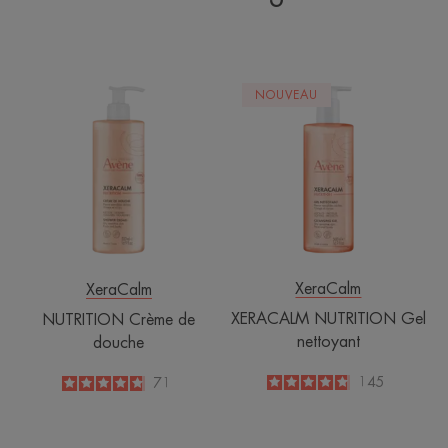
NUTRITION
XERACALM
NOUVEAU
Crème
NUTRITION
de
Gel
douche
nettoyant
XeraCalm
XeraCalm
XERACALM NUTRITION Gel
NUTRITION Crème de
nettoyant
douche
4.8
/
5
145
4.8
/
5
71
-
-