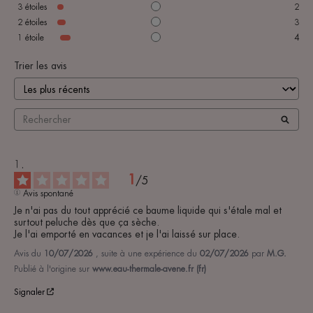
3
étoiles
2
2
étoiles
3
1
étoile
4
Trier les avis
1
/
5
Avis spontané
Je n'ai pas du tout apprécié ce baume liquide qui s'étale mal et 
surtout peluche dès que ça sèche.

Je l'ai emporté en vacances et je l'ai laissé sur place.
Avis du
10/07/2026
, suite à une expérience du
02/07/2026
par
M.G.
Publié à l'origine sur
www.eau-thermale-avene.fr (fr)
Signaler