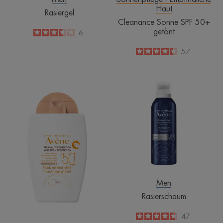
Haut
Rasiergel
Cleanance Sonne SPF 50+
getönt
3.5
/
5
6
-
4.5
/
5
57
-
Mineralisches
Rasierschaum
Sonnenfluid
SPF
50+
getönt
Men
Rasierschaum
4.7
/
5
47