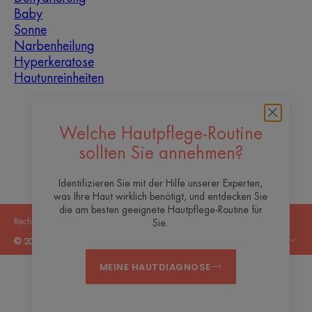
Baby
Sonne
Narbenheilung
Hyperkeratose
Hautunreinheiten
Über uns
Welche Hautpflege-Routine
Kontakt
Häufig gestellte Fragen
sollten Sie annehmen?
Identifizieren Sie mit der Hilfe unserer Experten,
was Ihre Haut wirklich benötigt, und entdecken Sie
die am besten geeignete Hautpflege-Routine für
Rechtliche Hinweise
Datenschutzrichtlinie
Cookie-Einstellungen
Sie.
DE
© 2026 Eau Thermale Avène
MEINE HAUTDIAGNOSE