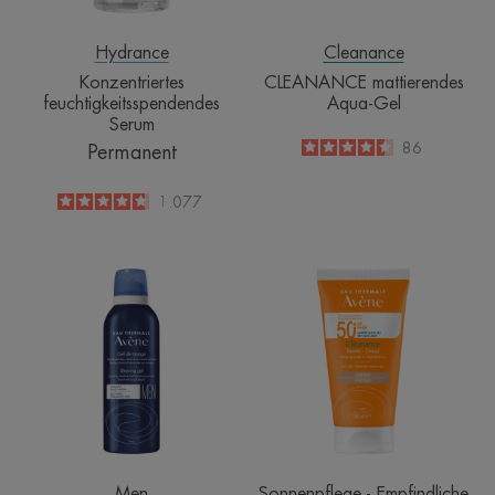
Hydrance
Cleanance
Konzentriertes
CLEANANCE mattierendes
feuchtigkeitsspendendes
Aqua-Gel
Serum
4.5
/
5
86
Permanent
-
4.8
/
5
1.077
-
Rasiergel
Cleanance
Sonne
SPF
50+
getönt
Men
Sonnenpflege - Empfindliche