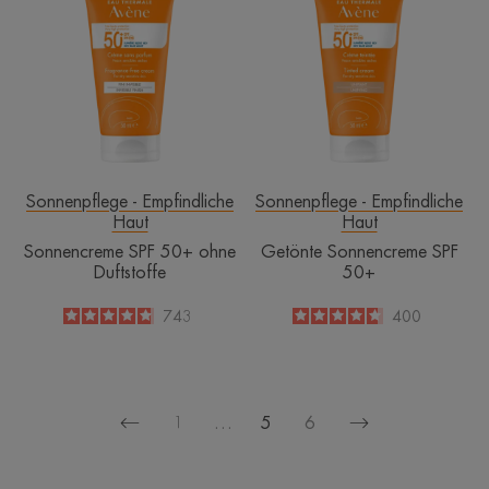
SPF
Sonnencreme
50+
SPF
ohne
50+
Duftstoffe
Sonnenpflege - Empfindliche
Sonnenpflege - Empfindliche
Haut
Haut
Sonnencreme SPF 50+ ohne
Getönte Sonnencreme SPF
Duftstoffe
50+
4.8
/
5
743
4.6
/
5
400
-
-
1
…
5
6
Vorherige
Nächste
Seite
Seite