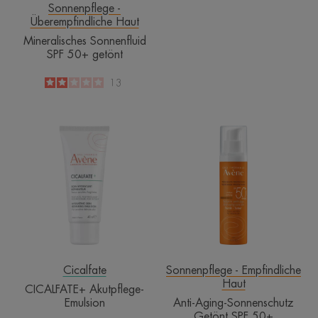
-
Sonnenpflege -
Überempfindliche Haut
Mineralisches Sonnenfluid
SPF 50+ getönt
2
/
5
13
-
CICALFATE+
Anti-
Akutpflege-
Aging-
Emulsion
Sonnenschutz
Getönt
SPF
50+
Cicalfate
Sonnenpflege - Empfindliche
Haut
CICALFATE+ Akutpflege-
Emulsion
Anti-Aging-Sonnenschutz
Getönt SPF 50+