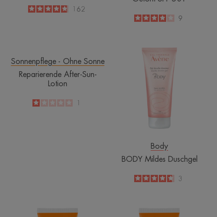
4.8
/
5
162
-
4
/
5
9
-
Reparierende
BODY
After-
Mildes
Sonnenpflege - Ohne Sonne
Sun-
Duschgel
Reparierende After-Sun-
Lotion
Lotion
1
/
5
1
-
Body
BODY Mildes Duschgel
4.7
/
5
3
-
Sonnencreme
Getönte