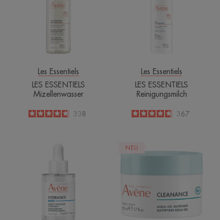
Les Essentiels
Les Essentiels
LES ESSENTIELS
LES ESSENTIELS
Mizellenwasser
Reinigungsmilch
4.8
/
5
338
4.7
/
5
367
-
-
Konzentriertes
CLEANANCE
NEU
feuchtigkeitsspendendes
mattierendes
Serum
Aqua-
Gel