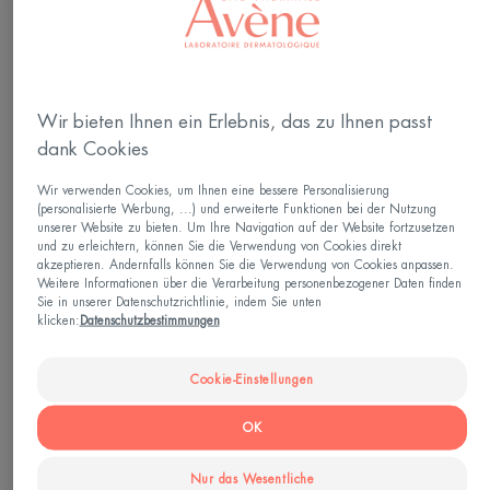
Feuchtigkeitsspendender
Duschgel
Balsam
4.8
/
5
145
-
4.5
/
5
91
-
Wir bieten Ihnen ein Erlebnis, das zu Ihnen passt
XERACALM
Reflex
dank Cookies
NUTRITION
Sun
Feuchtigkeitsspendende
50+
Wir verwenden Cookies, um Ihnen eine bessere Personalisierung
Pflegemilch
(personalisierte Werbung, ...) und erweiterte Funktionen bei der Nutzung
unserer Website zu bieten. Um Ihre Navigation auf der Website fortzusetzen
und zu erleichtern, können Sie die Verwendung von Cookies direkt
akzeptieren. Andernfalls können Sie die Verwendung von Cookies anpassen.
Weitere Informationen über die Verarbeitung personenbezogener Daten finden
Sie in unserer Datenschutzrichtlinie, indem Sie unten
klicken:
Datenschutzbestimmungen
XeraCalm
Sonnenpflege - Empfindliche
Haut
Cookie-Einstellungen
XERACALM NUTRITION
Feuchtigkeitsspendende
Reflex Sun 50+
Pflegemilch
OK
4.6
/
5
88
-
4.6
/
5
193
Nur das Wesentliche
-