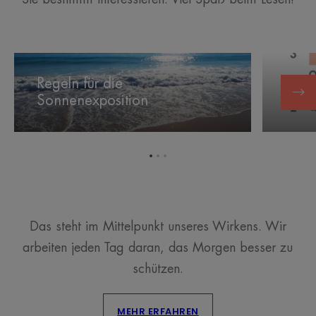
Regeln
Die
für
Haut
Regeln für die
Die 
die
Ihres
Sonnenexposition
Sonn
Sonnenexposition
Kindes
vor
der
Sonne
Zum
Zum
Zum
schützen
Element
Element
Element
1
2
3
Das steht im Mittelpunkt unseres Wirkens. Wir
arbeiten jeden Tag daran, das Morgen besser zu
schützen.
MEHR ERFAHREN