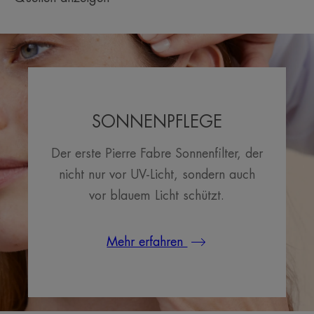
Sonnenschutz mit patentiertem Filtersystem. Eine
leichte Formulierung für die ganze Familie.
Nutzen
• Sonnenschutz: Photostabile UVB-UVA-Filter, die
SONNENPFLEGE
gegen die vor den schädlichen Auswirkungen der
Sonnenstrahlen schützen.
• Für die ganze Familie geeignet: Geeignet für
Der erste Pierre Fabre Sonnenfilter, der
Erwachsene, Kinder und Babys.
nicht nur vor UV-Licht, sondern auch
• Praktisch: Kann überall hin mitgenommen und an
vor blauem Licht schützt.
die intensivsten Bedingungen angepasst werden.
Sehr hoher Verträglichkeit: Nachgewiesen unter
dermatologischer und pädiatrischer Kontrolle
Mehr erfahren
getestet.
*Sinnliches Profil, einmalige Anwendung, 15 Probanden
**In-vitro-Test an rekonstruierter Epidermis, die blauem Licht ausgesetzt ist –
Quantifikation der Oxidation der DNA.