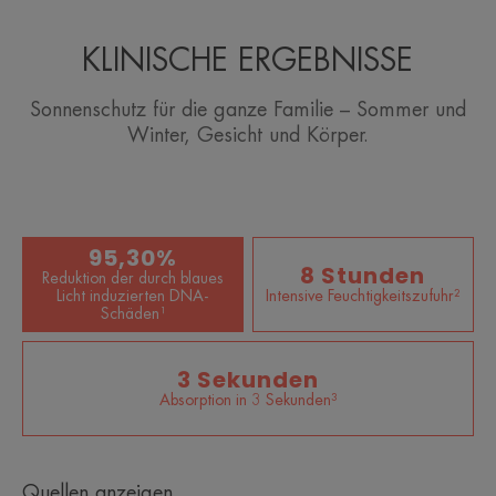
KLINISCHE ERGEBNISSE
EIN PAAR WORTE VON UNSEREM
EXPERTEN
Sonnenschutz für die ganze Familie – Sommer und
Winter, Gesicht und Körper.
Sonnenpflege, die auf die Haut
95,30%
abgestimmt ist, die am
8 Stunden
Reduktion der durch blaues
empfindlichsten für die Sonne und
Licht induzierten DNA-
Intensive Feuchtigkeitszufuhr²
Schäden¹
unter intensiven
Sonnenbedingungen ist.
3 Sekunden
Absorption in 3 Sekunden³
Vorteil
Quellen anzeigen