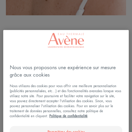
Qu’est-ce qu’un grain de
beauté ?
Nous vous proposons une expérience sur mesure
Un grain de beauté, ou naevus, est une masse de
grâce aux cookies
cellules de couleur brune généralement présente sur
la peau ou les muqueuses. Les grains de beauté
Nous utilisons des cookies pour vous offrir une meilleure personnalisation
(publicités personnalisées, etc...) et des fonctionnalités avancées lorsque vous
sont composés des cellules mélanocytaires
utilisez notre site. Pour poursuivre et faciliter votre navigation sur le site,
vous pouvez directement accepter l'utilisation des cookies. Sinon, vous
responsables de la coloration et du bronzage. Ils
pouvez personnaliser l'utilisation des cookies. Pour en savoir plus sur le
apparaissent de manière exogène sur la peau entre
traitement de données personnelles, consultez notre politique de
confidentialité en cliquant:
Politique de confidentialité
6 mois et 1 an et continuent leur progression
jusqu’à l’âge adulte. La formation de grains de
Paramètres des cookies