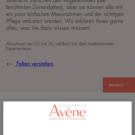
senkrecht zwischen den Augenbrauen (die
berühmten Zornesfalten), aber sie können alle mit
ein paar einfachen Massnahmen und der richtigen
Pflege reduziert werden. Wir erklären Ihnen gerne
alles, was Sie dazu wissen müssen!
Aktualisiert am
02.04.26
, validiert von
dem medizinischen
Expertenteam
.
Falten verstehen
INHALT