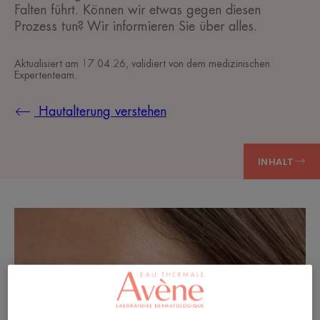
Falten führt. Können wir etwas gegen diesen
Prozess tun? Wir informieren Sie über alles.
Aktualisiert am
17.04.26
, validiert von
dem medizinischen
Expertenteam
.
Hautalterung verstehen
INHALT