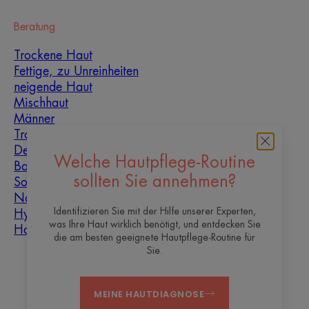
Beratung
Trockene Haut
Fettige, zu Unreinheiten
neigende Haut
Mischhaut
Männer
Trockenheit und
Dehydrierung
Welche Hautpflege-Routine
Baby
sollten Sie annehmen?
Sonne
Narbenheilung
Identifizieren Sie mit der Hilfe unserer Experten,
Hyperkeratose
was Ihre Haut wirklich benötigt, und entdecken Sie
Hautunreinheiten
die am besten geeignete Hautpflege-Routine für
Sie.
Über uns
MEINE HAUTDIAGNOSE
Kontakt
Häufig gestellte Fragen