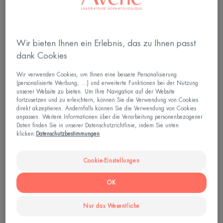
Wir bieten Ihnen ein Erlebnis, das zu Ihnen passt
dank Cookies
Wir verwenden Cookies, um Ihnen eine bessere Personalisierung
(personalisierte Werbung, ...) und erweiterte Funktionen bei der Nutzung
unserer Website zu bieten. Um Ihre Navigation auf der Website
fortzusetzen und zu erleichtern, können Sie die Verwendung von Cookies
direkt akzeptieren. Andernfalls können Sie die Verwendung von Cookies
anpassen. Weitere Informationen über die Verarbeitung personenbezogener
Daten finden Sie in unserer Datenschutzrichtlinie, indem Sie unten
klicken:
Datenschutzbestimmungen
Welche Rolle spielt ein Anti-
Cookie-Einstellungen
Aging-Serum?
OK
Die Textur eines Serums ist flüssiger als die einer
Nur das Wesentliche
Tages- oder Nachtcreme; es wird mit einer