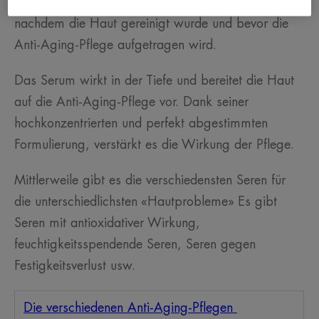
Pumpflasche oder einer Pipette aufgetragen,
nachdem die Haut gereinigt wurde und bevor die
Anti-Aging-Pflege aufgetragen wird.
Das Serum wirkt in der Tiefe und bereitet die Haut
auf die Anti-Aging-Pflege vor. Dank seiner
hochkonzentrierten und perfekt abgestimmten
Formulierung, verstärkt es die Wirkung der Pflege.
Mittlerweile gibt es die verschiedensten Seren für
die unterschiedlichsten «Hautprobleme» Es gibt
Seren mit antioxidativer Wirkung,
feuchtigkeitsspendende Seren, Seren gegen
Festigkeitsverlust usw.
Die verschiedenen Anti-Aging-Pflegen