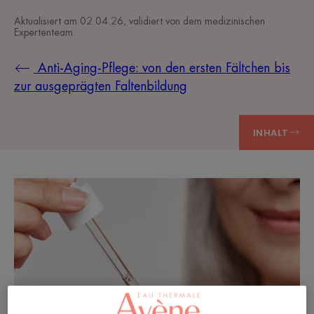
Aktualisiert am
02.04.26
, validiert von
dem medizinischen
Expertenteam
.
Anti-Aging-Pflege: von den ersten Fältchen bis
zur ausgeprägten Faltenbildung
INHALT