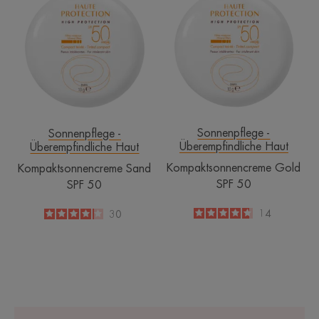
Sand
Gold
SPF
SPF
50
50
Sonnenpflege -
Sonnenpflege -
Überempfindliche Haut
Überempfindliche Haut
Kompaktsonnencreme Gold
Kompaktsonnencreme Sand
SPF 50
SPF 50
4.6
/
5
14
4.1
/
5
30
-
-