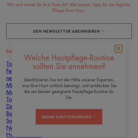
Wir sind immer für Ihre Haut da! Alle unsere Tipps für die tägliche
Pflege Ihrer Haut.
DEN NEWSLETTER ABONNIEREN
Beratung
Welche Hautpflege-Routine
Trockene Haut
sollten Sie annehmen?
Fettige, zu Unreinheiten
neigende Haut
Identifizieren Sie mit der Hilfe unserer Experten,
Mischhaut
was Ihre Haut wirklich benötigt, und entdecken Sie
die am besten geeignete Hautpflege-Routine für
Männer
Sie.
Trockenheit und
Dehydrierung
Baby
MEINE HAUTDIAGNOSE
Sonne
Narbenheilung
Hyperkeratose