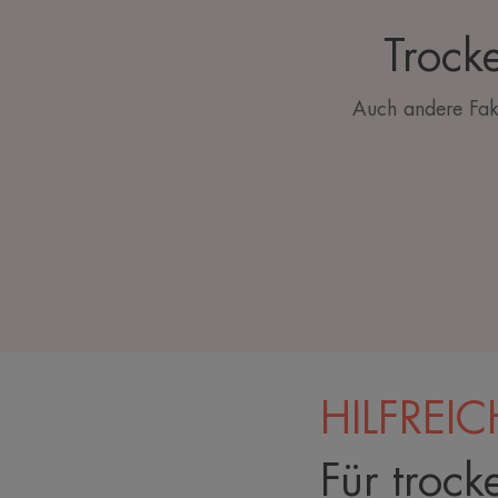
Trock
Auch andere Fakt
HILFREIC
Für trock