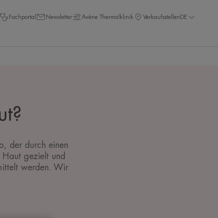
Fachportal
Newsletter
Avène Thermalklinik
Verkaufsstellen
DE
ut?
p, der durch einen
 Haut gezielt und
ittelt werden. Wir
.