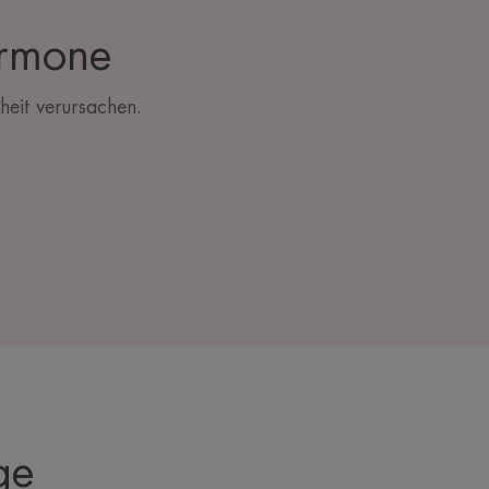
ormone
heit verursachen.
ge