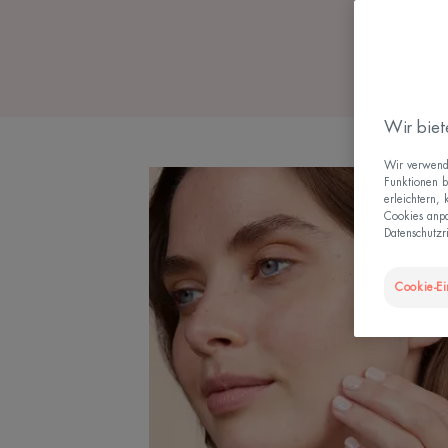
Wir biet
Wir verwende
Funktionen b
erleichtern,
Cookies anpa
Datenschutzri
Cookie-Ei