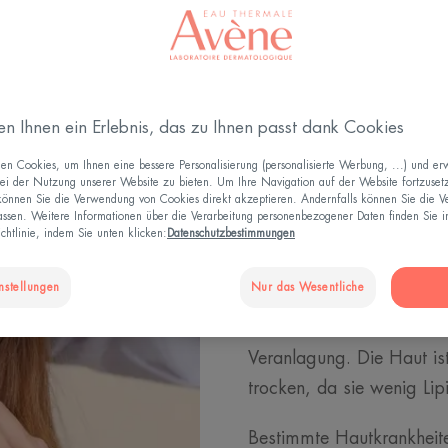
Trockene Haut verstehen und pflegen
en Ihnen ein Erlebnis, das zu Ihnen passt dank Cookies
Trockene Ha
n Cookies, um Ihnen eine bessere Personalisierung (personalisierte Werbung, ...) und erw
ei der Nutzung unserer Website zu bieten. Um Ihre Navigation auf der Website fortzuset
 können Sie die Verwendung von Cookies direkt akzeptieren. Andernfalls können Sie die 
Ursachen
ssen. Weitere Informationen über die Verarbeitung personenbezogener Daten finden Sie i
chtlinie, indem Sie unten klicken:
Datenschutzbestimmungen
Spannungsgefühle und Juc
nstellungen
Nur das Wesentliche
Haut, ein fahler Teint. Al
Haut. Doch wie kommt es 
Veranlagung. Die Haut is
trocken, da sie wenig Lip
Bestimmte Hautkrankheite