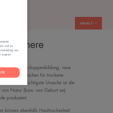
INHALT
ut: innere
eiterte
zen und zu
Verwendung von
n unserer
kreiz. Feine Schuppenbildung, raue
OK
l dies sind Anzeichen für trockene
dazu? Die wichtigste Ursache ist die
t von Natur (bzw. von Geburt an)
ide produziert.
n können ebenfalls Hauttrockenheit