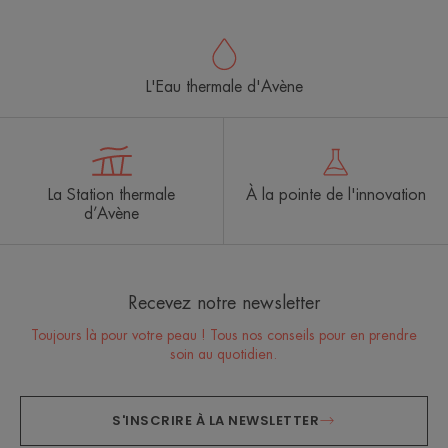
l'item
l'item
l'item
1
2
3
L'Eau thermale d'Avène
La Station thermale
À la pointe de l'innovation
d’Avène
Recevez notre newsletter
Toujours là pour votre peau ! Tous nos conseils pour en prendre
soin au quotidien.
S'INSCRIRE À LA NEWSLETTER