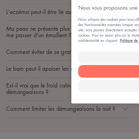
Nous vous proposons une 
L'eczéma peut-il être lié au stress ?
Nous utilisons des cookies pour vous offr
des fonctionnalités avancées lorsque vous
Ma peau ne présente plus d’irritation, puis-je
site, vous pouvez directement accepter l'
me passer d'un émollient ?
cookies. Pour en savoir plus sur le trai
confidentialité en cliquant:
Politique de 
Comment éviter de se gratter ?
Le bain peut-il apaiser les démangeaisons ?
Est-il vrai que le froid calme les sensations de
démangeaisons ?
Comment limiter les démangeaisons la nuit ?