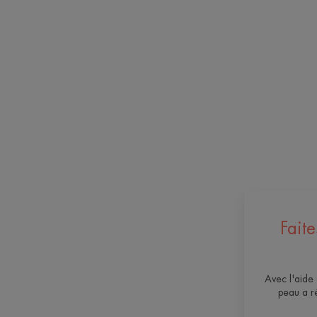
Fait
Avec l'aide 
peau a r