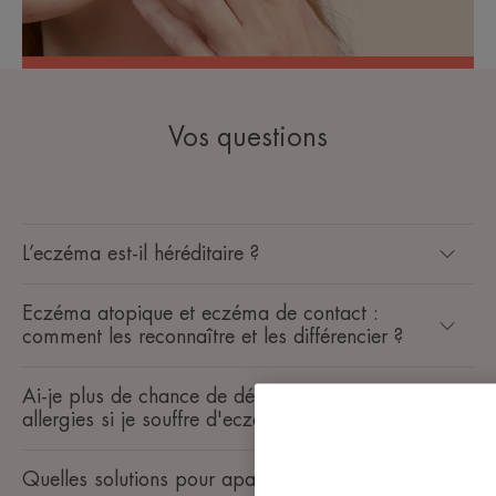
Vos questions
L’eczéma est-il héréditaire ?
Eczéma atopique et eczéma de contact :
comment les reconnaître et les différencier ?
Ai-je plus de chance de développer des
allergies si je souffre d'eczéma atopique ?
Quelles solutions pour apaiser mon eczéma ?