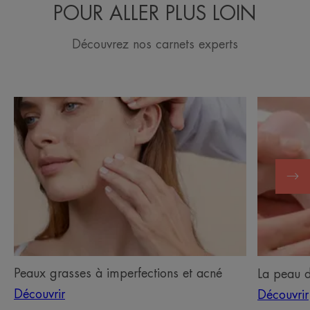
POUR ALLER PLUS LOIN
Découvrez nos carnets experts
Découvrir
Découvrir
Peaux
La
grasses
peau
à
de
imperfections
votre
et
bébé
acné
Peaux grasses à imperfections et acné
La peau d
Découvrir
Découvrir