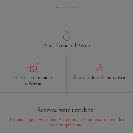
Aller
Aller
Aller
Aller
Aller
Aller
Aller
à
à
à
à
à
à
à
l'item
l'item
l'item
l'item
l'item
l'item
l'item
1
2
3
4
5
6
7
L'Eau thermale d'Avène
La Station thermale
À la pointe de l'innovation
d’Avène
Recevez notre newsletter
Toujours là pour votre peau ! Tous nos conseils pour en prendre
soin au quotidien.