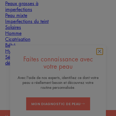
Peaux grasses à
imperfections
Peau mixte
Imperfections du teint
Solaires
Homme
Cicatrisation
Bébé
Hyperkératose
Sécheresse et
Faites connaissance avec
déshydratation
votre peau
À propos
Avec l'aide de nos experts, identifiez ce dont votre
peau a réellement besoin et découvrez votre
Contact
Questions fréquentes
routine personnalisée.
MON DIAGNOSTIC DE PEAU